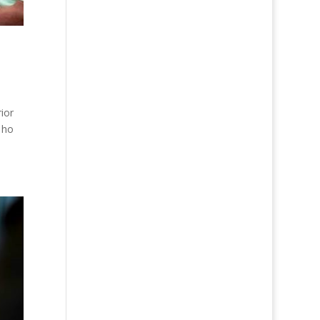
ior
 ho