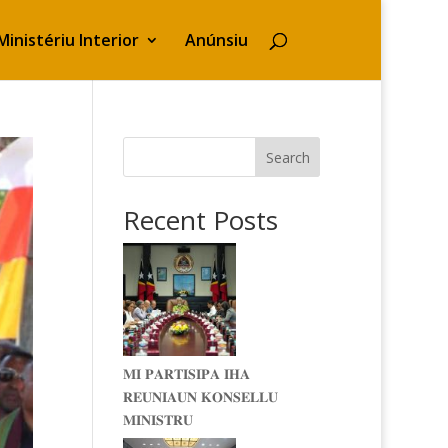
Ministériu Interior
Anúnsiu
Search
Recent Posts
𝐌𝐈 𝐏𝐀𝐑𝐓𝐈𝐒𝐈𝐏𝐀 𝐈𝐇𝐀
𝐑𝐄𝐔𝐍𝐈𝐀𝐔𝐍 𝐊𝐎𝐍𝐒𝐄𝐋𝐋𝐔
𝐌𝐈𝐍𝐈𝐒𝐓𝐑𝐔