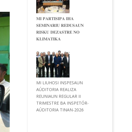
𝐌𝐈 𝐏𝐀𝐑𝐓𝐈𝐒𝐈𝐏𝐀 𝐈𝐇𝐀
𝐒𝐄𝐌𝐈𝐍𝐀́𝐑𝐈𝐔 𝐑𝐄𝐃𝐔𝐒𝐀𝐔𝐍
𝐑𝐈𝐒𝐊𝐔 𝐃𝐄𝐙𝐀𝐒𝐓𝐑𝐄 𝐍𝐎
𝐊𝐋𝐈𝐌𝐀𝐓𝐈𝐊𝐀
MI LIUHOSI INSPESAUN
AÚDITORIA REALIZA
REUNIAUN REGULAR II
TRIMESTRE BA INSPETÓR-
AÚDITORIA TINAN-2026