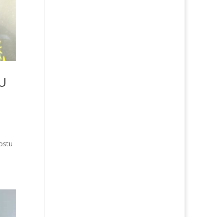
U
ostu