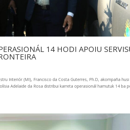
PERASIONÁL 14 HODI APOIU SERVIS
FRONTEIRA
nistru Interiór (MI), Francisco da Costa Guterres, Ph.D, akompaña husi
Polísia Adelaide da Rosa distribui karreta operasionál hamutuk 14 ba p