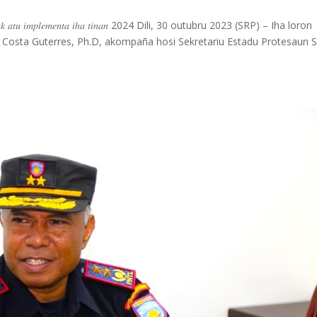
𝑑𝑒 𝑛𝑒’𝑒𝑏𝑒́ 𝑚𝑎𝑘 𝑎𝑡𝑢 𝑖𝑚𝑝𝑙𝑒𝑚𝑒𝑛𝑡𝑎 𝑖ℎ𝑎 𝑡𝑖𝑛𝑎𝑛 2024 Dili, 30 outubru 2023 (SRP) – Iha loron
da Costa Guterres, Ph.D, akompaña hosi Sekretariu Estadu Protesaun Si