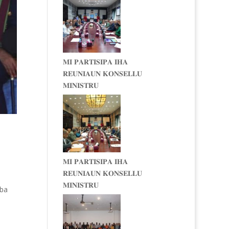
𝐌𝐈 𝐏𝐀𝐑𝐓𝐈𝐒𝐈𝐏𝐀 𝐈𝐇𝐀
𝐑𝐄𝐔𝐍𝐈𝐀𝐔𝐍 𝐊𝐎𝐍𝐒𝐄𝐋𝐋𝐔
𝐌𝐈𝐍𝐈𝐒𝐓𝐑𝐔
𝐌𝐈 𝐏𝐀𝐑𝐓𝐈𝐒𝐈𝐏𝐀 𝐈𝐇𝐀
𝐑𝐄𝐔𝐍𝐈𝐀𝐔𝐍 𝐊𝐎𝐍𝐒𝐄𝐋𝐋𝐔
𝐌𝐈𝐍𝐈𝐒𝐓𝐑𝐔
 ba