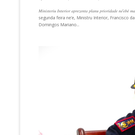
𝑀𝑖𝑛𝑖𝑠𝑡𝑒𝑟𝑖𝑢 𝐼𝑛𝑡𝑒𝑟𝑖𝑜𝑟 𝑎𝑝𝑟𝑒𝑧𝑒𝑛𝑡𝑎 𝑝𝑙𝑎𝑛𝑢 𝑝𝑟𝑖𝑜𝑟𝑖𝑑
segunda feira ne’e, Ministru Interior, Francisco 
Domingos Mariano...