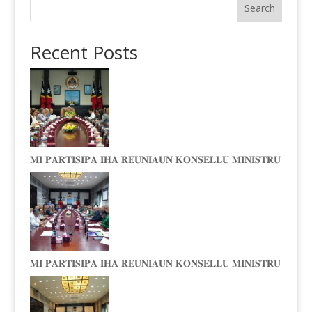
Search
Recent Posts
𝐌𝐈 𝐏𝐀𝐑𝐓𝐈𝐒𝐈𝐏𝐀 𝐈𝐇𝐀 𝐑𝐄𝐔𝐍𝐈𝐀𝐔𝐍 𝐊𝐎𝐍𝐒𝐄𝐋𝐋𝐔 𝐌𝐈𝐍𝐈𝐒𝐓𝐑𝐔
𝐌𝐈 𝐏𝐀𝐑𝐓𝐈𝐒𝐈𝐏𝐀 𝐈𝐇𝐀 𝐑𝐄𝐔𝐍𝐈𝐀𝐔𝐍 𝐊𝐎𝐍𝐒𝐄𝐋𝐋𝐔 𝐌𝐈𝐍𝐈𝐒𝐓𝐑𝐔