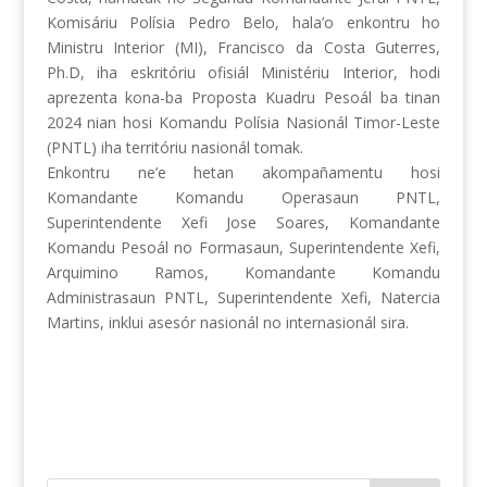
Komisáriu Polísia Pedro Belo, hala’o enkontru ho
Ministru Interior (MI), Francisco da Costa Guterres,
Ph.D, iha eskritóriu ofisiál Ministériu Interior, hodi
aprezenta kona-ba Proposta Kuadru Pesoál ba tinan
2024 nian hosi Komandu Polísia Nasionál Timor-Leste
(PNTL)
iha territóriu nasionál tomak.
Enkontru ne’e hetan akompañamentu hosi
Komandante Komandu Operasaun PNTL,
Superintendente Xefi Jose Soares, Komandante
Komandu Pesoál no Formasaun, Superintendente Xefi,
Arquimino Ramos, Komandante Komandu
Administrasaun PNTL, Superintendente Xefi, Natercia
Martins, inklui asesór nasionál no internasionál sira.