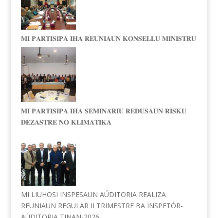
𝐌𝐈 𝐏𝐀𝐑𝐓𝐈𝐒𝐈𝐏𝐀 𝐈𝐇𝐀 𝐑𝐄𝐔𝐍𝐈𝐀𝐔𝐍 𝐊𝐎𝐍𝐒𝐄𝐋𝐋𝐔 𝐌𝐈𝐍𝐈𝐒𝐓𝐑𝐔
𝐌𝐈 𝐏𝐀𝐑𝐓𝐈𝐒𝐈𝐏𝐀 𝐈𝐇𝐀 𝐒𝐄𝐌𝐈𝐍𝐀́𝐑𝐈𝐔 𝐑𝐄𝐃𝐔𝐒𝐀𝐔𝐍 𝐑𝐈𝐒𝐊𝐔
𝐃𝐄𝐙𝐀𝐒𝐓𝐑𝐄 𝐍𝐎 𝐊𝐋𝐈𝐌𝐀𝐓𝐈𝐊𝐀
MI LIUHOSI INSPESAUN AÚDITORIA REALIZA
REUNIAUN REGULAR II TRIMESTRE BA INSPETÓR-
AÚDITORIA TINAN-2026