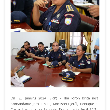
Dili, 25 Janeiru 2024 (SRP) – Iha loron kinta ne’e,
Komandante Jerál PNTL, Komisáriu Jerál, Henrique da
Costa, hamutuk ho Segundu Komandante Jerál PNTL,