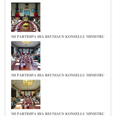
𝐌𝐈 𝐏𝐀𝐑𝐓𝐈𝐒𝐈𝐏𝐀 𝐈𝐇𝐀 𝐑𝐄𝐔𝐍𝐈𝐀𝐔𝐍 𝐊𝐎𝐍𝐒𝐄𝐋𝐋𝐔 𝐌𝐈𝐍𝐈𝐒𝐓𝐑𝐔
𝐌𝐈 𝐏𝐀𝐑𝐓𝐈𝐒𝐈𝐏𝐀 𝐈𝐇𝐀 𝐑𝐄𝐔𝐍𝐈𝐀𝐔𝐍 𝐊𝐎𝐍𝐒𝐄𝐋𝐋𝐔 𝐌𝐈𝐍𝐈𝐒𝐓𝐑𝐔
𝐌𝐈 𝐏𝐀𝐑𝐓𝐈𝐒𝐈𝐏𝐀 𝐈𝐇𝐀 𝐑𝐄𝐔𝐍𝐈𝐀𝐔𝐍 𝐊𝐎𝐍𝐒𝐄𝐋𝐋𝐔 𝐌𝐈𝐍𝐈𝐒𝐓𝐑𝐔