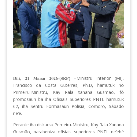
𝐃𝐢𝐥𝐢
,
𝟐𝟏
𝐌𝐚𝐫𝐬𝐮
𝟐𝟎𝟐𝟔
-(
𝐒𝐑𝐏
) –Ministru Interior (MI),
Francisco da Costa Guterres, Ph.D, hamutuk ho
Primeiru-Ministru, Kay Rala Xanana Gusmão, fó
promosaun ba iha Ofisiais Superiores PNTL hamutuk
62, iha Sentru Formasaun Polisia, Comoro, Sábado
ne’e.
Perante iha diskursu Primeiru-Ministru, Kay Rala Xanana
Gusmão, parabeniza ofisiais superiores PNTL ne’ebé