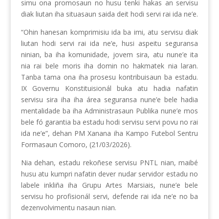
simu ona promosaun no husu tenki hakas an servisu
diak liutan iha situasaun saida deit hodi servi rai ida ne’e.
“Ohin hanesan komprimisiu ida ba imi, atu servisu diak
liutan hodi servi rai ida ne’e, husi aspeitu seguransa
ninian, ba iha komunidade, jovem sira, atu nune’e ita
nia rai bele moris iha domin no hakmatek nia laran.
Tanba tama ona iha prosesu kontribuisaun ba estadu.
IX Governu Konstituisionál buka atu hadia nafatin
servisu sira iha iha área seguransa nune’e bele hadia
mentalidade ba iha Administrasaun Publika nune’e mos
bele fó garantia ba estadu hodi servisu servi povu no rai
ida ne’e”, dehan PM Xanana iha Kampo Futebol Sentru
Formasaun Comoro, (21/03/2026).
Nia dehan, estadu rekoñese servisu PNTL nian, maibé
husu atu kumpri nafatin dever nudar servidor estadu no
labele inkliña iha Grupu Artes Marsiais, nune’e bele
servisu ho profisionál servi, defende rai ida ne’e no ba
dezenvolvimentu nasaun nian.