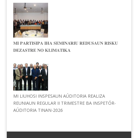
𝐌𝐈 𝐏𝐀𝐑𝐓𝐈𝐒𝐈𝐏𝐀 𝐈𝐇𝐀 𝐒𝐄𝐌𝐈𝐍𝐀́𝐑𝐈𝐔 𝐑𝐄𝐃𝐔𝐒𝐀𝐔𝐍 𝐑𝐈𝐒𝐊𝐔
𝐃𝐄𝐙𝐀𝐒𝐓𝐑𝐄 𝐍𝐎 𝐊𝐋𝐈𝐌𝐀𝐓𝐈𝐊𝐀
MI LIUHOSI INSPESAUN AÚDITORIA REALIZA
REUNIAUN REGULAR II TRIMESTRE BA INSPETÓR-
AÚDITORIA TINAN-2026