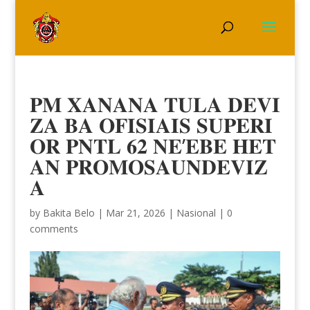
𝐏𝐌 𝐗𝐀𝐍𝐀𝐍𝐀 𝐓𝐔𝐋𝐀 𝐃𝐄𝐕𝐈
𝐙𝐀 𝐁𝐀 𝐎𝐅𝐈𝐒𝐈𝐀𝐈𝐒 𝐒𝐔𝐏𝐄𝐑𝐈
𝐎𝐑 𝐏𝐍𝐓𝐋 𝟔𝟐 𝐍𝐄’𝐄𝐁𝐄 𝐇𝐄𝐓
𝐀𝐍 𝐏𝐑𝐎𝐌𝐎𝐒𝐀𝐔𝐍𝐃𝐄𝐕𝐈𝐙
𝐀
by
Bakita Belo
|
Mar 21, 2026
|
Nasional
|
0
comments