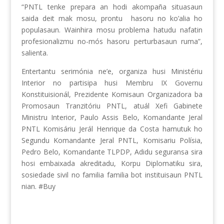
“PNTL tenke prepara an hodi akompaña situasaun
saida deit mak mosu, prontu
hasoru no ko’alia ho
populasaun. Wainhira mosu problema hatudu nafatin
profesionalizmu no-mós hasoru perturbasaun ruma”,
salienta.
Entertantu serimónia ne’e, organiza husi Ministériu
Interior no partisipa husi Membru IX Governu
Konstituisionál, Prezidente Komisaun Organizadora ba
Promosaun Tranzitóriu PNTL, atuál Xefi Gabinete
Ministru Interior, Paulo Assis Belo, Komandante Jeral
PNTL Komisáriu Jerál Henrique da Costa hamutuk ho
Segundu Komandante Jeral PNTL, Komisariu Polísia,
Pedro Belo, Komandante TLPDP, Adidu seguransa sira
hosi embaixada akreditadu, Korpu Diplomatiku sira,
sosiedade sivil no familia familia bot instituisaun PNTL
nian. #Buy