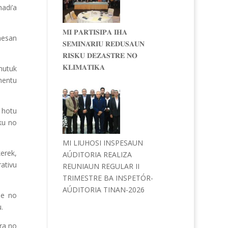
hadi’a
𝐌𝐈 𝐏𝐀𝐑𝐓𝐈𝐒𝐈𝐏𝐀 𝐈𝐇𝐀
nesan
𝐒𝐄𝐌𝐈𝐍𝐀́𝐑𝐈𝐔 𝐑𝐄𝐃𝐔𝐒𝐀𝐔𝐍
𝐑𝐈𝐒𝐊𝐔 𝐃𝐄𝐙𝐀𝐒𝐓𝐑𝐄 𝐍𝐎
𝐊𝐋𝐈𝐌𝐀𝐓𝐈𝐊𝐀
mutuk
mentu
u hotu
ku no
MI LIUHOSI INSPESAUN
erek,
AÚDITORIA REALIZA
rativu
REUNIAUN REGULAR II
TRIMESTRE BA INSPETÓR-
AÚDITORIA TINAN-2026
ade no
.
ira no