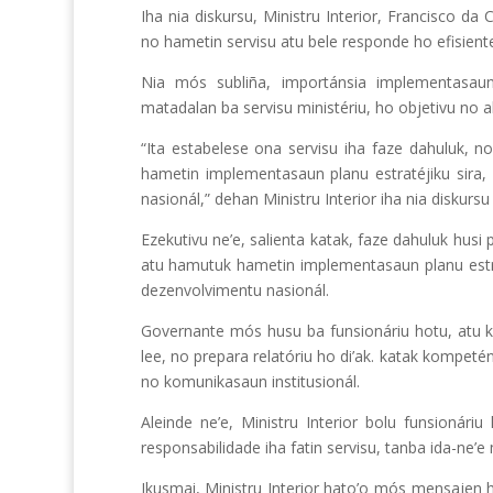
Iha nia diskursu, Ministru Interior, Francisco da 
no hametin servisu atu bele responde ho efisient
Nia mós subliña, importánsia implementasaun 
matadalan ba servisu ministériu, ho objetivu no a
“Ita estabelese ona servisu iha faze dahuluk, n
hametin implementasaun planu estratéjiku sira
nasionál,” dehan Ministru Interior iha nia diskur
Ezekutivu ne’e, salienta katak, faze dahuluk husi
atu hamutuk hametin implementasaun planu estrat
dezenvolvimentu nasionál.
Governante mós husu ba funsionáriu hotu, atu ko
lee, no prepara relatóriu ho di’ak. katak kompeté
no komunikasaun institusionál.
Aleinde ne’e, Ministru Interior bolu funsionáriu
responsabilidade iha fatin servisu, tanba ida-ne’e
Ikusmai, Ministru Interior hato’o mós mensajen h