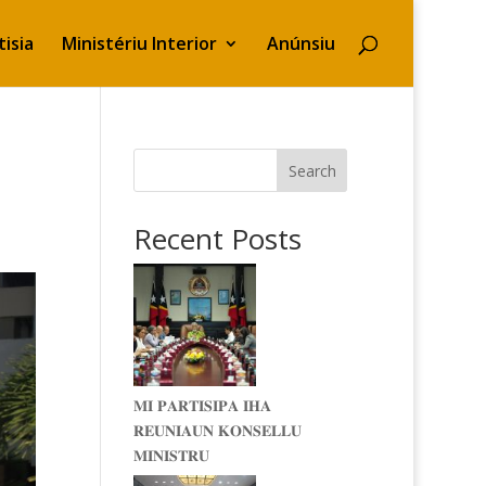
isia
Ministériu Interior
Anúnsiu
Search
Recent Posts
𝐌𝐈 𝐏𝐀𝐑𝐓𝐈𝐒𝐈𝐏𝐀 𝐈𝐇𝐀
𝐑𝐄𝐔𝐍𝐈𝐀𝐔𝐍 𝐊𝐎𝐍𝐒𝐄𝐋𝐋𝐔
𝐌𝐈𝐍𝐈𝐒𝐓𝐑𝐔