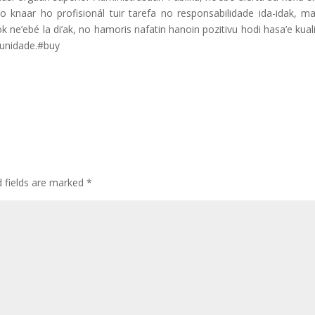
a’o knaar ho profisionál tuir tarefa no responsabilidade ida-idak, m
ok ne’ebé la di’ak, no hamoris nafatin hanoin pozitivu hodi hasa’e kua
munidade.#buy
d fields are marked
*