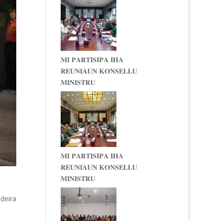
𝐌𝐈 𝐏𝐀𝐑𝐓𝐈𝐒𝐈𝐏𝐀 𝐈𝐇𝐀
𝐑𝐄𝐔𝐍𝐈𝐀𝐔𝐍 𝐊𝐎𝐍𝐒𝐄𝐋𝐋𝐔
𝐌𝐈𝐍𝐈𝐒𝐓𝐑𝐔
𝐌𝐈 𝐏𝐀𝐑𝐓𝐈𝐒𝐈𝐏𝐀 𝐈𝐇𝐀
𝐑𝐄𝐔𝐍𝐈𝐀𝐔𝐍 𝐊𝐎𝐍𝐒𝐄𝐋𝐋𝐔
𝐌𝐈𝐍𝐈𝐒𝐓𝐑𝐔
deira