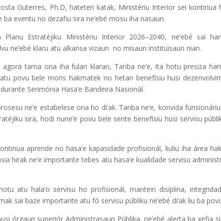
Costa Guterres, Ph.D, hateten katak, Ministériu Interior sei kontinua 
e ba eventu no dezafiu sira ne’ebé mosu iha nasaun.
Planu Estratéjiku Ministériu Interior 2026–2040, ne’ebé sai ha
lvu ne’ebé klaru atu alkansa vizaun no misaun instituisaun nian.
o agora tama ona iha fulan klaran, Tanba ne’e, ita hotu presiza ha
, atu povu bele moris hakmatek no hetan benefísiu husi dezenvolvi
su durante Serimónia Hasa’e Bandeira Nasionál.
 prosesu ne’e estabelese ona ho di’ak. Tanba ne’e, konvida funsionári
éjiku sira, hodi nune’e povu bele sente benefísiu husi servisu públi
ntinua aprende no hasa’e kapasidade profisionál, liuliu iha área hak
nsia hirak ne’e importante tebes atu hasa’e kualidade servisu administ
 hotu atu hala’o servisu ho profisionál, mantein disiplina, integrid
 mak sai baze importante atu fó servisu públiku ne’ebé di’ak liu ba povu
usi órgaun superiór Administrasaun Públika, ne’ebé alerta ba xefia s