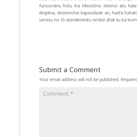
funsionáriu hotu iha Ministériu Interior atu hal
disiplina, dezenvolve kapasidade an, hadi’a hahal
servisu no fó atendimentu ne’ebé di’ak liu ba ko
Submit a Comment
Your email address will not be published.
Require