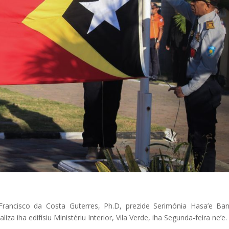
, Francisco da Costa Guterres, Ph.D, prezide Serimónia Hasa’e Ban
iza iha edifísiu Ministériu Interior, Vila Verde, iha Segunda-feira ne’e.