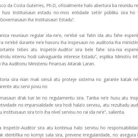
terior, Francisco da Costa Guterres, Ph.D, ofisialmente halo abertura ba reuniãu 
ra husi Instituisaun estadu no-mos entidade setór públiku sira ho
 Governasaun iha Instituisaun Estadu”.
iza reuniaun regular ida-ne’e, ne’ebé sai fatin ida atu fahe esperi
a ne’ebé durante ne’e hasoru iha inspesaun no auditoria iha ministé
ortante tebes atu Inspetór-Auditor sira bele fahe sira-nia esperié
olu internu hodi salvaguarda interese Estadu”, esplika Ministru Inte
 iha Auditoriu Ministeriu Finansas Aitarak Laran.
toria sira nian mak oinsá atu proteje sistema no garante katak re
arente atu servi povu no
nasaun di’ak tuir lei no regulamentu sira. Tanba ne’e husu atu Insp
etividade no imparsialidade sira hodi hala’o servisu, atu rezultadu aud
stituisaun sira to’o iha nível servisu no rai ida ne’e”, salienta.
ja Inspetór-Auditor sira atu kontinua halo servisu ho responsabilida
 identifika no korrije sala sira, prevene irregularidade, no asegura