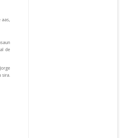
e aas,
lusaun
al de
Jorge
 sira.