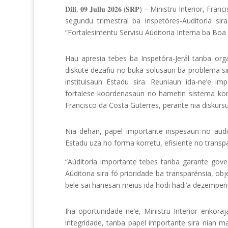
𝐃𝐢́𝐥𝐢, 𝟎𝟗 𝐉𝐮𝐥𝐥𝐮 𝟐𝟎𝟐𝟔 (𝐒𝐑𝐏) – Ministru In
segundu trimestral ba Inspetóres-Auditoria si
“Fortalesimentu Servisu Aúditoria Interna ba Boa
Hau apresia tebes ba Inspetóra-Jerál tanba organ
diskute dezafiu no buka solusaun ba problema sir
instituisaun Estadu sira. Reuniaun ida-ne’e imp
fortalese koordenasaun no hametin sistema kontr
Francisco da Costa Guterres, perante nia diskursu
Nia dehan, papel importante inspesaun no audi
Estadu uza ho forma korretu, efisiente no transp
“Aúditoria importante tebes tanba garante gover
Aúditoria sira fó prioridade ba transparénsia, obj
bele sai hanesan meius ida hodi hadi’a dezempeñu in
Iha oportunidade ne’e, Ministru Interior enkora
integridade, tanba papel importante sira nian mak