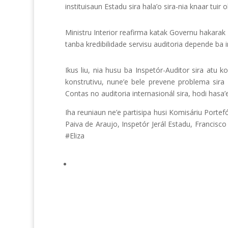
instituisaun Estadu sira hala’o sira-nia knaar tuir 
Ministru Interior reafirma katak Governu hakarak 
tanba kredibilidade servisu auditoria depende ba 
Ikus liu, nia husu ba Inspetór-Auditor sira atu 
konstrutivu, nune’e bele prevene problema sira 
Contas no auditoria internasionál sira, hodi hasa’
Iha reuniaun ne’e partisipa husi Komisáriu Port
Paiva de Araujo, Inspetór Jerál Estadu, Francisco 
#Eliza