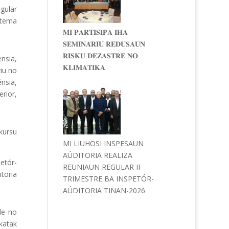
regular
 tema
𝐌𝐈 𝐏𝐀𝐑𝐓𝐈𝐒𝐈𝐏𝐀 𝐈𝐇𝐀
𝐒𝐄𝐌𝐈𝐍𝐀́𝐑𝐈𝐔 𝐑𝐄𝐃𝐔𝐒𝐀𝐔𝐍
𝐑𝐈𝐒𝐊𝐔 𝐃𝐄𝐙𝐀𝐒𝐓𝐑𝐄 𝐍𝐎
énsia,
𝐊𝐋𝐈𝐌𝐀𝐓𝐈𝐊𝐀
riu no
nsia,
rior,
kursu
MI LIUHOSI INSPESAUN
AÚDITORIA REALIZA
etór-
REUNIAUN REGULAR II
itoria
TRIMESTRE BA INSPETÓR-
AÚDITORIA TINAN-2026
de no
 katak