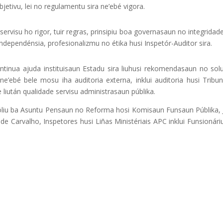
objetivu, lei no regulamentu sira ne’ebé vigora.
servisu ho rigor, tuir regras, prinsipiu boa governasaun no integridad
independénsia, profesionalizmu no étika husi Inspetór-Auditor sira.
kontinua ajuda instituisaun Estadu sira liuhusi rekomendasaun no so
ne’ebé bele mosu iha auditoria externa, inklui auditoria husi Tribun
e liután qualidade servisu administrasaun públika.
efóliu ba Asuntu Pensaun no Reforma hosi Komisaun Funsaun Públika, 
de Carvalho, Inspetores husi Liñas Ministériais APC inklui Funsionáriu