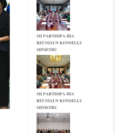
𝐌𝐈 𝐏𝐀𝐑𝐓𝐈𝐒𝐈𝐏𝐀 𝐈𝐇𝐀
𝐑𝐄𝐔𝐍𝐈𝐀𝐔𝐍 𝐊𝐎𝐍𝐒𝐄𝐋𝐋𝐔
𝐌𝐈𝐍𝐈𝐒𝐓𝐑𝐔
𝐌𝐈 𝐏𝐀𝐑𝐓𝐈𝐒𝐈𝐏𝐀 𝐈𝐇𝐀
𝐑𝐄𝐔𝐍𝐈𝐀𝐔𝐍 𝐊𝐎𝐍𝐒𝐄𝐋𝐋𝐔
𝐌𝐈𝐍𝐈𝐒𝐓𝐑𝐔