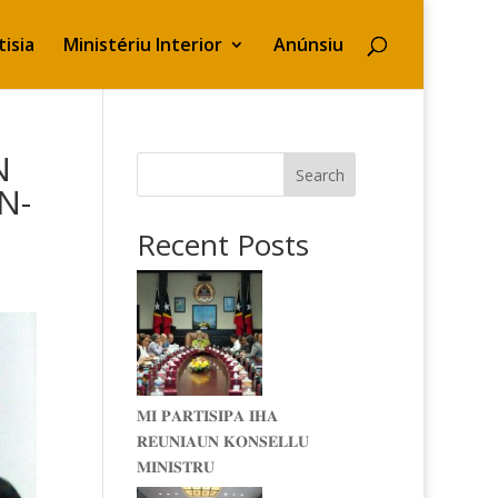
isia
Ministériu Interior
Anúnsiu
N
Search
N-
Recent Posts
𝐌𝐈 𝐏𝐀𝐑𝐓𝐈𝐒𝐈𝐏𝐀 𝐈𝐇𝐀
𝐑𝐄𝐔𝐍𝐈𝐀𝐔𝐍 𝐊𝐎𝐍𝐒𝐄𝐋𝐋𝐔
𝐌𝐈𝐍𝐈𝐒𝐓𝐑𝐔