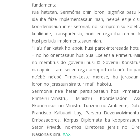
fundamenta.
Nia hatutan, Serimónia ohin loron, signifika pasu kr
ida iha fáze implementasaun nian, ne’ebé ezije disip
koordenasaun inter-setorial, no kompromisu koleti
kualidade, transparénsia, hodi entrega iha tempu l
husi periúdu implementasaun nian.
“Ha’u fiar katak ho apoiu husi parte-interesada hotu
– no ho orientasaun husi Sua Exelensia Primeiru-Min
no membrus do governu husi IX Governu Konstitus
nia apoiu – ami sei entrega aeroportu ida ne’e ho pa
ne’ebé ne’ebé Timor-Leste merese, ba jerasaun
loron no jerasaun sira tuir mai”, hakotu.
Serimonia ne’e hetan paritisipasaun hosi Primeiru-
Primeiru-Ministru, Ministru Koordenadór As
Ekonómikus no Ministru Turizmu no Ambiente, Dato’
Francisco Kalbuadi Lay, Parseru Dezenvolvimentu 
Embasadores, Korpus Diplomata ba kooperasaun 
Setor Privadu no-mos Diretores Jerais no Dire
Nasionais sira.
#AX