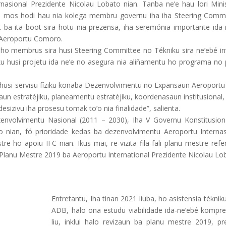
asional Prezidente Nicolau Lobato nian. Tanba ne’e hau lori Minis
o mos hodi hau nia kolega membru governu iha iha Steering Commi
ba ita boot sira hotu nia prezensa, iha seremónia importante ida n
a Aeroportu Comoro.
 ho membrus sira husi Steering Committee no Tékniku sira ne’ebé in
iku husi projetu ida ne’e no asegura nia aliñamentu ho programa no 
da husi servisu fíziku konaba Dezenvolvimentu no Expansaun Aeroportu
 estratéjiku, planeamentu estratéjiku, koordenasaun institusional, i
esizivu iha prosesu tomak to’o nia finalidade”, salienta.
ezenvolvimentu Nasional (2011 – 2030), Iha V Governu Konstitusion
ian, fó prioridade kedas ba dezenvolvimentu Aeroportu Internas
e ho apoiu IFC nian. Ikus mai, re-vizita fila-fali planu mestre ref
u Planu Mestre 2019 ba Aeroportu International Prezidente Nicolau Lob
Entretantu, Iha tinan 2021 liuba, ho asistensia téknik
ADB, halo ona estudu viabilidade ida-ne’ebé kompre
liu, inklui halo revizaun ba planu mestre 2019, pr