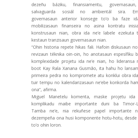
dezeñu báziku, finansiamentu, governasaun
salvaguarda sosiál no ambientál sira. Em
governasaun anterior konsege to’o ba faze i
mobilizasaun finanseira no asina kontratu inisi
konstrusaun nian, obra ida ne’e labele ezekuta 
kestaun tranzisaun governasaun nian.
“Ohin historia repete hikas fali. Hafoin diskusaun n
revizaun téknika oin-oin, ho anotasaun espesífiku b
komplexidade projetu ida ne’e nian, ho lideransa
boot Kay Rala Xanana Gusmão, ita hahu ho lansa
primeira pedra no kompromete atu konklui obra ida
tuir tempu no kalendarizasaun ne’ebe konkorda ha
ona”, afirma.
Miguel Manetelu komenta, maske projetu ida 
komplikadu maibe importante duni ba Timor-L
Tamba ne’e, nia rekuñese papel importante n
dezempeña ona husi komponente hotu-hotu, desde i
to’o ohin loron.