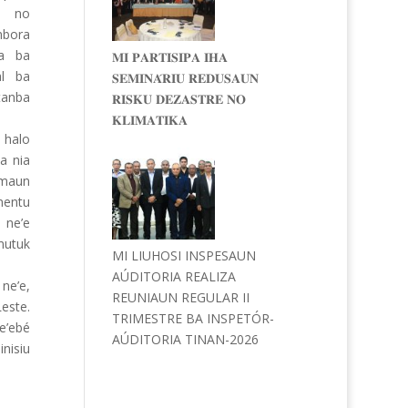
, no
bora
da ba
𝐌𝐈 𝐏𝐀𝐑𝐓𝐈𝐒𝐈𝐏𝐀 𝐈𝐇𝐀
al ba
𝐒𝐄𝐌𝐈𝐍𝐀́𝐑𝐈𝐔 𝐑𝐄𝐃𝐔𝐒𝐀𝐔𝐍
tanba
𝐑𝐈𝐒𝐊𝐔 𝐃𝐄𝐙𝐀𝐒𝐓𝐑𝐄 𝐍𝐎
𝐊𝐋𝐈𝐌𝐀𝐓𝐈𝐊𝐀
o halo
a nia
 maun
mentu
 ne’e
mutuk
MI LIUHOSI INSPESAUN
AÚDITORIA REALIZA
ne’e,
REUNIAUN REGULAR II
este.
TRIMESTRE BA INSPETÓR-
e’ebé
AÚDITORIA TINAN-2026
nisiu