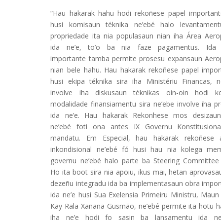
“Hau hakarak hahu hodi rekoñese papel important
husi komisaun téknika ne’ebé halo levantamen
propriedade ita nia populasaun nian iha Área Aero
ida ne’e, to’o ba nia faze pagamentus. Ida 
importante tamba permite prosesu expansaun Aero
nian bele hahu. Hau hakarak rekoñese papel impor
husi ekipa téknika sira iha Ministériu Financas, n
involve iha diskusaun téknikas oin-oin hodi ko
modalidade finansiamentu sira ne’ebe involve iha pr
ida ne’e. Hau hakarak Rekonhese mos desizaun
ne’ebé foti ona antes IX Governu Konstitusiona
mandatu. Em Especial, hau hakarak rekoñese 
inkondisional ne’ebé fó husi hau nia kolega me
governu ne’ebé halo parte ba Steering Committee 
Ho ita boot sira nia apoiu, ikus mai, hetan aprovasa
dezeñu integradu ida ba implementasaun obra impor
ida ne’e husi Sua Exelensia Primeiru Ministru, Maun
Kay Rala Xanana Gusmão, ne’ebé permite ita hotu ha
iha ne’e hodi fo sasin ba lansamentu ida ne