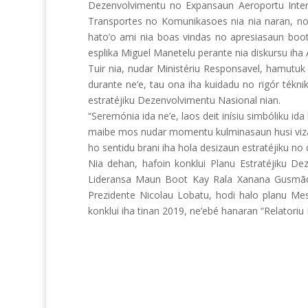
Dezenvolvimentu no Expansaun Aeroportu Intern
Transportes no Komunikasoes nia nia naran, n
hato’o ami nia boas vindas no apresiasaun boot 
esplika Miguel Manetelu perante nia diskursu ih
Tuir nia, nudar Ministériu Responsavel, hamutuk
durante ne’e, tau ona iha kuidadu no rigór tékn
estratéjiku Dezenvolvimentu Nasional nian.
“Seremónia ida ne’e, laos deit inísiu simbóliku i
maibe mos nudar momentu kulminasaun husi vizaun
ho sentidu brani iha hola desizaun estratéjiku no d
Nia dehan, hafoin konklui Planu Estratéjiku D
Lideransa Maun Boot Kay Rala Xanana Gusmão n
Prezidente Nicolau Lobatu, hodi halo planu Mestr
konklui iha tinan 2019, ne’ebé hanaran “Relatori