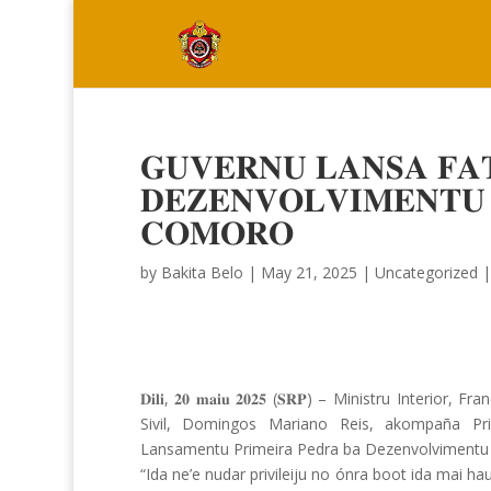
𝐆𝐔𝐕𝐄𝐑𝐍𝐔 𝐋𝐀𝐍𝐒𝐀 𝐅𝐀
𝐃𝐄𝐙𝐄𝐍𝐕𝐎𝐋𝐕𝐈𝐌𝐄𝐍𝐓𝐔
𝐂𝐎𝐌𝐎𝐑𝐎
by
Bakita Belo
|
May 21, 2025
|
Uncategorized
𝐃𝐢𝐥𝐢, 𝟐𝟎 𝐦𝐚𝐢𝐮 𝟐𝟎𝟐𝟓 (𝐒𝐑𝐏) – Ministru Interior,
Sivil, Domingos Mariano Reis, akompaña Pri
Lansamentu Primeira Pedra ba Dezenvolvimentu n
“Ida ne’e nudar privileiju no ónra boot ida mai h