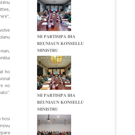
tériu
ttee,
e’e”,
volve
𝐌𝐈 𝐏𝐀𝐑𝐓𝐈𝐒𝐈𝐏𝐀 𝐈𝐇𝐀
planu
𝐑𝐄𝐔𝐍𝐈𝐀𝐔𝐍 𝐊𝐎𝐍𝐒𝐄𝐋𝐋𝐔
𝐌𝐈𝐍𝐈𝐒𝐓𝐑𝐔
 nian,
nklui
al ho
ional
ere no
ato”.
𝐌𝐈 𝐏𝐀𝐑𝐓𝐈𝐒𝐈𝐏𝐀 𝐈𝐇𝐀
𝐑𝐄𝐔𝐍𝐈𝐀𝐔𝐍 𝐊𝐎𝐍𝐒𝐄𝐋𝐋𝐔
𝐌𝐈𝐍𝐈𝐒𝐓𝐑𝐔
u hosi
nsivu
epara