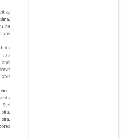
ítiku
lina,
vu ba
oloos
-hotu
istru
ional
draun
 ohin
Vice-
suntu
 Seri
sira,
sira,
tores