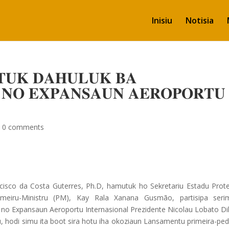
Inisiu
Notisia
𝐓𝐔𝐊 𝐃𝐀𝐇𝐔𝐋𝐔𝐊 𝐁𝐀
 𝐍𝐎 𝐄𝐗𝐏𝐀𝐍𝐒𝐀𝐔𝐍 𝐀𝐄𝐑𝐎𝐏𝐎𝐑𝐓𝐔
|
0 comments
 Francisco da Cost
a Guterres, Ph.D, hamutuk ho Sekretariu Estadu Prot
meiru-Ministru (PM), Kay Rala Xanana Gusmão, partisipa seri
o Expansaun Aeroportu Internasional Prezidente Nicolau Lobato Dili
au, hodi simu ita boot sira hotu iha okoziaun Lansamentu primeira-pe