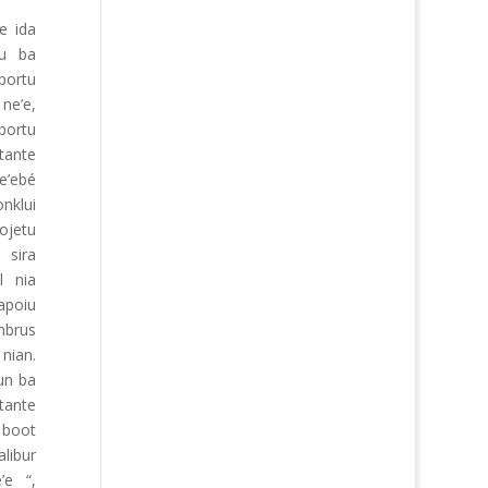
e ida
tu ba
portu
ne’e,
portu
tante
e’ebé
nklui
ojetu
 sira
l nia
apoiu
mbrus
nian.
un ba
tante
 boot
libur
’e “,