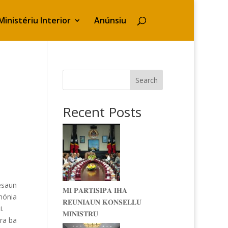
Ministériu Interior
Anúnsiu
Search
Recent Posts
esaun
𝐌𝐈 𝐏𝐀𝐑𝐓𝐈𝐒𝐈𝐏𝐀 𝐈𝐇𝐀
mónia
𝐑𝐄𝐔𝐍𝐈𝐀𝐔𝐍 𝐊𝐎𝐍𝐒𝐄𝐋𝐋𝐔
.
𝐌𝐈𝐍𝐈𝐒𝐓𝐑𝐔
dra ba