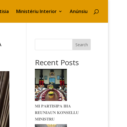
isia
Ministériu Interior
Anúnsiu
A
Search
Recent Posts
𝐌𝐈 𝐏𝐀𝐑𝐓𝐈𝐒𝐈𝐏𝐀 𝐈𝐇𝐀
𝐑𝐄𝐔𝐍𝐈𝐀𝐔𝐍 𝐊𝐎𝐍𝐒𝐄𝐋𝐋𝐔
𝐌𝐈𝐍𝐈𝐒𝐓𝐑𝐔