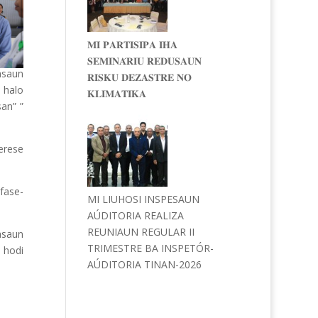
𝐌𝐈 𝐏𝐀𝐑𝐓𝐈𝐒𝐈𝐏𝐀 𝐈𝐇𝐀
𝐒𝐄𝐌𝐈𝐍𝐀́𝐑𝐈𝐔 𝐑𝐄𝐃𝐔𝐒𝐀𝐔𝐍
asaun
𝐑𝐈𝐒𝐊𝐔 𝐃𝐄𝐙𝐀𝐒𝐓𝐑𝐄 𝐍𝐎
i halo
𝐊𝐋𝐈𝐌𝐀𝐓𝐈𝐊𝐀
an” ”
terese
fase-
MI LIUHOSI INSPESAUN
AÚDITORIA REALIZA
REUNIAUN REGULAR II
asaun
TRIMESTRE BA INSPETÓR-
s hodi
AÚDITORIA TINAN-2026