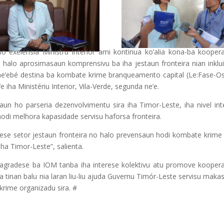
ho exelénsia Ministru Interior ami kontinua ko’alia kona-ba kooper
a halo aprosimasaun komprensivu ba iha jestaun fronteira nian inklu
 ne’ebé destina ba kombate krime branqueamento capital (Le:Fase-Os
iha Ministériu Interior, Vila-Verde, segunda ne’e.
asaun ho parseria dezenvolvimentu sira iha Timor-Leste, iha nivel in
odi melhora kapasidade servisu haforsa fronteira.
ese setor jestaun fronteira no halo prevensaun hodi kombate krime 
ha Timor-Leste”, salienta.
s, agradese ba IOM tanba iha interese kolektivu atu promove kooper
ha tinan balu nia laran liu-liu ajuda Guvernu Timór-Leste servisu maka
krime organizadu sira. #