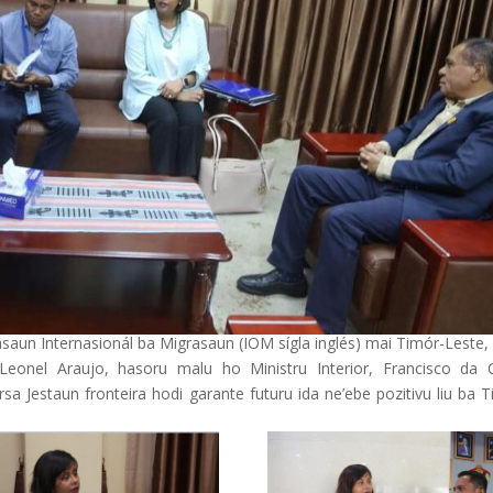
asaun Internasionál ba Migrasaun (IOM sígla inglés) mai Timór-Leste
Leonel Araujo, hasoru malu ho Ministru Interior, Francisco da 
sa Jestaun fronteira hodi garante futuru ida ne’ebe pozitivu liu ba 