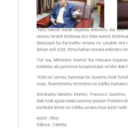
“Ha’u hanoin katak objetivu enkontru ida ohin 
servisu ne’ebé kontinua la’o hela nune’e kontinu
diskusaun ba iha trafiku umanu no sasukat sira
dehan Xefi IOM, Ihma hafoin remata enkontru ne’e 
Tuir nia, Ministeriu Interior iha relasaun koper
kolektivu atu promove kooperasaun ne’ebe diak h
“IOM sei servisu hamutuk ho Guvernu hodi fortal
osan, finansimentu terorizmu no trafiku humanu i
Entretantu Ministru Interior, Francisco Guterre
diak hodi ajuda hadia sistema jestaun fronteira i
kombate krime no tráfiku umanu husi autór rede 
Autor : Elisa
Editora : Fatinha