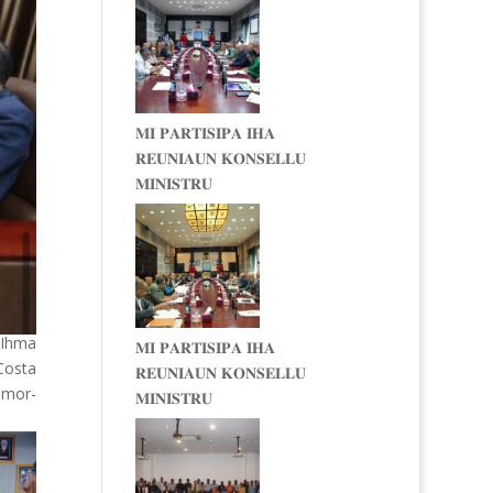
𝐌𝐈 𝐏𝐀𝐑𝐓𝐈𝐒𝐈𝐏𝐀 𝐈𝐇𝐀
𝐑𝐄𝐔𝐍𝐈𝐀𝐔𝐍 𝐊𝐎𝐍𝐒𝐄𝐋𝐋𝐔
𝐌𝐈𝐍𝐈𝐒𝐓𝐑𝐔
, Ihma
𝐌𝐈 𝐏𝐀𝐑𝐓𝐈𝐒𝐈𝐏𝐀 𝐈𝐇𝐀
Costa
𝐑𝐄𝐔𝐍𝐈𝐀𝐔𝐍 𝐊𝐎𝐍𝐒𝐄𝐋𝐋𝐔
Timor-
𝐌𝐈𝐍𝐈𝐒𝐓𝐑𝐔