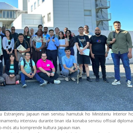
u Estranjeiru Japaun nian servisu hamutuk ho Ministeriu Interior ho
inamentu intensivu durante tinan ida konaba servisu offisial diplom
 no-mós atu komprende kultura Japaun nian.