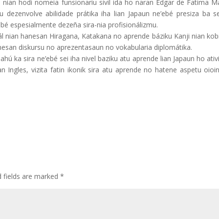
 nian hodi nomeia funsionariu sivil ida ho naran
Edgar de Fatima M
tu dezenvolve abilidade prátika iha lian Japaun ne’ebé presiza ba s
e’ebé espesialmente dezeña sira-nia profisionálizmu.
rál nian hanesan Hiragana, Katakana no aprende báziku Kanji nian kob
anesan diskursu no aprezentasaun no vokabularia diplomátika.
ú ka sira ne’ebé sei iha nivel baziku atu aprende lian Japaun ho ati
n Ingles, vizita fatin ikonik sira atu aprende no hatene aspetu oioi
d fields are marked
*