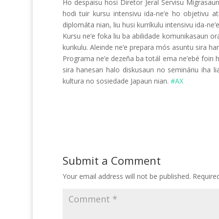
Ho despaisu hosi Diretor Jeral Servisu Migrasaun
hodi tuir kursu intensivu ida-ne’e ho objetivu a
diplomáta nian, liu husi kurríkulu intensivu ida-n
Kursu ne’e foka liu ba abilidade komunikasaun o
kurikulu. Aleinde ne’e prepara mós asuntu sira h
Programa ne’e dezeña ba totál ema ne’ebé foin hah
sira hanesan halo diskusaun no semináriu iha lia
kultura no sosiedade Japaun nian.
#AX
Submit a Comment
Your email address will not be published.
Require