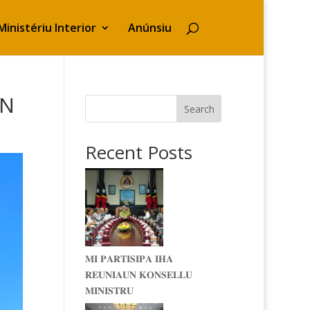
Ministériu Interior
Anúnsiu
UN
Search
Recent Posts
𝐌𝐈 𝐏𝐀𝐑𝐓𝐈𝐒𝐈𝐏𝐀 𝐈𝐇𝐀
𝐑𝐄𝐔𝐍𝐈𝐀𝐔𝐍 𝐊𝐎𝐍𝐒𝐄𝐋𝐋𝐔
𝐌𝐈𝐍𝐈𝐒𝐓𝐑𝐔