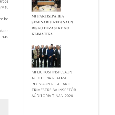
arcos
ervisu
𝐌𝐈 𝐏𝐀𝐑𝐓𝐈𝐒𝐈𝐏𝐀 𝐈𝐇𝐀
re ho
𝐒𝐄𝐌𝐈𝐍𝐀́𝐑𝐈𝐔 𝐑𝐄𝐃𝐔𝐒𝐀𝐔𝐍
𝐑𝐈𝐒𝐊𝐔 𝐃𝐄𝐙𝐀𝐒𝐓𝐑𝐄 𝐍𝐎
vidade
𝐊𝐋𝐈𝐌𝐀𝐓𝐈𝐊𝐀
n husi
MI LIUHOSI INSPESAUN
AÚDITORIA REALIZA
REUNIAUN REGULAR II
TRIMESTRE BA INSPETÓR-
AÚDITORIA TINAN-2026