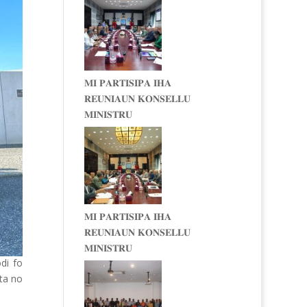
𝐌𝐈 𝐏𝐀𝐑𝐓𝐈𝐒𝐈𝐏𝐀 𝐈𝐇𝐀
𝐑𝐄𝐔𝐍𝐈𝐀𝐔𝐍 𝐊𝐎𝐍𝐒𝐄𝐋𝐋𝐔
𝐌𝐈𝐍𝐈𝐒𝐓𝐑𝐔
𝐌𝐈 𝐏𝐀𝐑𝐓𝐈𝐒𝐈𝐏𝐀 𝐈𝐇𝐀
𝐑𝐄𝐔𝐍𝐈𝐀𝐔𝐍 𝐊𝐎𝐍𝐒𝐄𝐋𝐋𝐔
𝐌𝐈𝐍𝐈𝐒𝐓𝐑𝐔
di fo
ata no