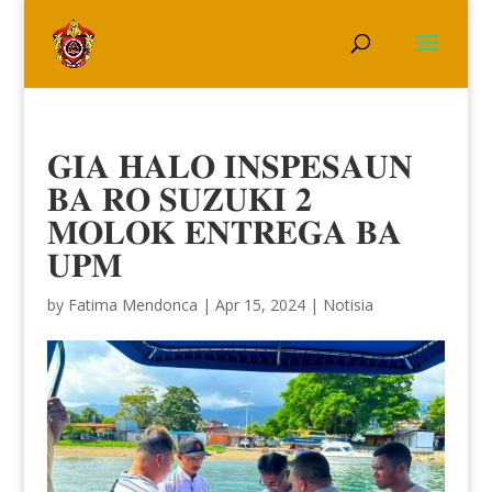
𝐆𝐈𝐀 𝐇𝐀𝐋𝐎 𝐈𝐍𝐒𝐏𝐄𝐒𝐀𝐔𝐍
𝐁𝐀 𝐑𝐎 𝐒𝐔𝐙𝐔𝐊𝐈 𝟐
𝐌𝐎𝐋𝐎𝐊 𝐄𝐍𝐓𝐑𝐄𝐆𝐀 𝐁𝐀
𝐔𝐏𝐌
by
Fatima Mendonca
|
Apr 15, 2024
|
Notisia