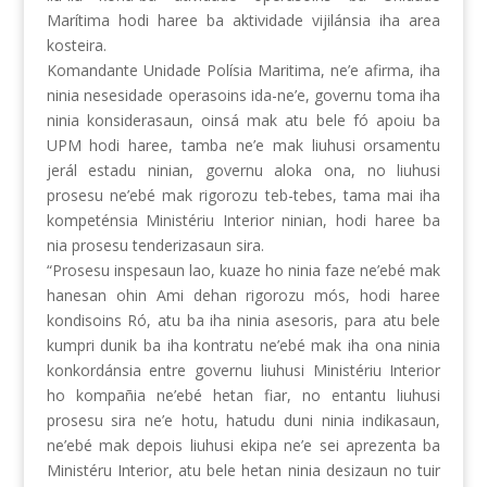
Marítima hodi haree ba aktividade vijilánsia iha area
kosteira.
Komandante Unidade Polísia Maritima, ne’e afirma, iha
ninia nesesidade operasoins ida-ne’e, governu toma iha
ninia konsiderasaun, oinsá mak atu bele fó apoiu ba
UPM hodi haree, tamba ne’e mak liuhusi orsamentu
jerál estadu ninian, governu aloka ona, no liuhusi
prosesu ne’ebé mak rigorozu teb-tebes, tama mai iha
kompeténsia Ministériu Interior ninian, hodi haree ba
nia prosesu tenderizasaun sira.
“Prosesu inspesaun lao, kuaze ho ninia faze ne’ebé mak
hanesan ohin Ami dehan rigorozu mós, hodi haree
kondisoins Ró, atu ba iha ninia asesoris, para atu bele
kumpri dunik ba iha kontratu ne’ebé mak iha ona ninia
konkordánsia entre governu liuhusi Ministériu Interior
ho kompañia ne’ebé hetan fiar, no entantu liuhusi
prosesu sira ne’e hotu, hatudu duni ninia indikasaun,
ne’ebé mak depois liuhusi ekipa ne’e sei aprezenta ba
Ministéru Interior, atu bele hetan ninia desizaun no tuir