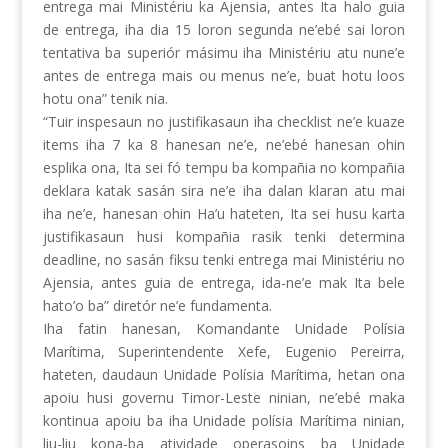
entrega mai Ministériu ka Ajensia, antes Ita halo guia
de entrega, iha dia 15 loron segunda ne’ebé sai loron
tentativa ba superiór másimu iha Ministériu atu nune’e
antes de entrega mais ou menus ne’e, buat hotu loos
hotu ona” tenik nia.
“Tuir inspesaun no justifikasaun iha checklist ne’e kuaze
items iha 7 ka 8 hanesan ne’e, ne’ebé hanesan ohin
esplika ona, Ita sei fó tempu ba kompañia no kompañia
deklara katak sasán sira ne’e iha dalan klaran atu mai
iha ne’e, hanesan ohin Ha’u hateten, Ita sei husu karta
justifikasaun husi kompañia rasik tenki determina
deadline, no sasán fiksu tenki entrega mai Ministériu no
Ajensia, antes guia de entrega, ida-ne’e mak Ita bele
hato’o ba” diretór ne’e fundamenta.
Iha fatin hanesan, Komandante Unidade Polísia
Marítima, Superintendente Xefe, Eugenio Pereirra,
hateten, daudaun Unidade Polísia Marítima, hetan ona
apoiu husi governu Timor-Leste ninian, ne’ebé maka
kontinua apoiu ba iha Unidade polísia Marítima ninian,
liu-liu kona-ba atividade operasoins ba Unidade