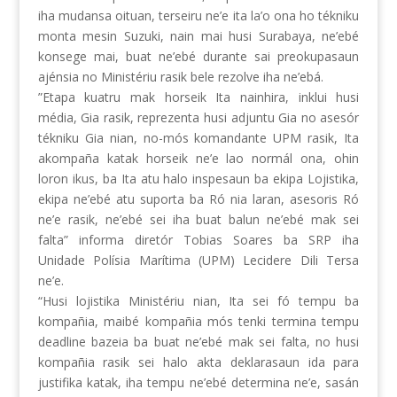
iha mudansa oituan, terseiru ne’e ita la’o ona ho tékniku
monta mesin Suzuki, nain mai husi Surabaya, ne’ebé
konsege mai, buat ne’ebé durante sai preokupasaun
ajénsia no Ministériu rasik bele rezolve iha ne’ebá.
”Etapa kuatru mak horseik Ita nainhira, inklui husi
média, Gia rasik, reprezenta husi adjuntu Gia no asesór
tékniku Gia nian, no-mós komandante UPM rasik, Ita
akompaña katak horseik ne’e lao normál ona, ohin
loron ikus, ba Ita atu halo inspesaun ba ekipa Lojistika,
ekipa ne’ebé atu suporta ba Ró nia laran, asesoris Ró
ne’e rasik, ne’ebé sei iha buat balun ne’ebé mak sei
falta” informa diretór Tobias Soares ba SRP iha
Unidade Polísia Marítima (UPM) Lecidere Dili Tersa
ne’e.
“Husi lojistika Ministériu nian, Ita sei fó tempu ba
kompañia, maibé kompañia mós tenki termina tempu
deadline bazeia ba buat ne’ebé mak sei falta, no husi
kompañia rasik sei halo akta deklarasaun ida para
justifika katak, iha tempu ne’ebé determina ne’e, sasán