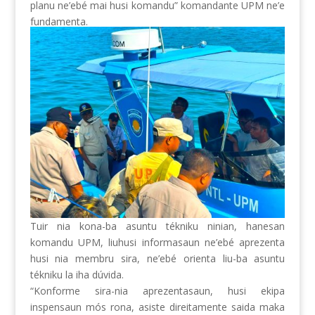
planu ne’ebé mai husi komandu” komandante UPM ne’e
fundamenta.
Tuir nia kona-ba asuntu tékniku ninian, hanesan
komandu UPM, liuhusi informasaun ne’ebé aprezenta
husi nia membru sira, ne’ebé orienta liu-ba asuntu
tékniku la iha dúvida.
“Konforme sira-nia aprezentasaun, husi ekipa
inspensaun mós rona, asiste direitamente saida maka