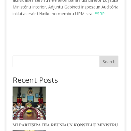
aktividades servisu ne’e akompaña husi Diretor Lojistika
Ministériu Interior, Adjuntu Gabineti Inspesaun Auditória
inklui asesór tékniku no membru UPM sira.
#SRP
Search
Recent Posts
𝐌𝐈 𝐏𝐀𝐑𝐓𝐈𝐒𝐈𝐏𝐀 𝐈𝐇𝐀 𝐑𝐄𝐔𝐍𝐈𝐀𝐔𝐍 𝐊𝐎𝐍𝐒𝐄𝐋𝐋𝐔 𝐌𝐈𝐍𝐈𝐒𝐓𝐑𝐔