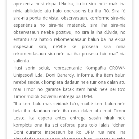
aprezenta husi ekipa tékniku, liu-liu sira ne’e mak iha
ninia abilidade atu halo operasoins ba iha Ró. Sira fó
sira-nia pontu de vista, observasaun, konforme sira-nia
esperiénsia no sira-nia matenek, sira iha sira-nia
observasaun ne’ebé pozitivu, no sira la iha dúvida, no
entantu sira hato’o rekomendasaun balun ba iha ekipa
inspesaun sira, ne’ebé ke prosesa sira ninia
rekomendasaun sira-ne’e ba iha prosesu tuir mai” nia
salienta.
Husi sorin seluk, reprezentante Kompañia CROWN
Unipesoál Lda, Doni Banardy, Informa, iha item balun
ne’ebé seidauk kompleta dadaun ne’e tuir ona dalan atu
mai Timor no garante katak item hirak ne’e sei to’o
Timor molok Governu entrega ba UPM.
“Iha item balu mak seidauk to’o, maibé item balun ne’e
bela iha daudaun ne’e iha ona dalan atu mai Timor
Leste, Ita espera antes entrega sasán hirak ne’e
kompletu ona Ita sei esforsu para to’o lalais ”dehan
Doni durante Inspesaun ba Ro UPM rua ne’e, iha