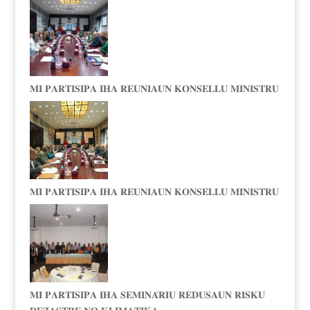
𝐌𝐈 𝐏𝐀𝐑𝐓𝐈𝐒𝐈𝐏𝐀 𝐈𝐇𝐀 𝐑𝐄𝐔𝐍𝐈𝐀𝐔𝐍 𝐊𝐎𝐍𝐒𝐄𝐋𝐋𝐔 𝐌𝐈𝐍𝐈𝐒𝐓𝐑𝐔
𝐌𝐈 𝐏𝐀𝐑𝐓𝐈𝐒𝐈𝐏𝐀 𝐈𝐇𝐀 𝐑𝐄𝐔𝐍𝐈𝐀𝐔𝐍 𝐊𝐎𝐍𝐒𝐄𝐋𝐋𝐔 𝐌𝐈𝐍𝐈𝐒𝐓𝐑𝐔
𝐌𝐈 𝐏𝐀𝐑𝐓𝐈𝐒𝐈𝐏𝐀 𝐈𝐇𝐀 𝐒𝐄𝐌𝐈𝐍𝐀́𝐑𝐈𝐔 𝐑𝐄𝐃𝐔𝐒𝐀𝐔𝐍 𝐑𝐈𝐒𝐊𝐔