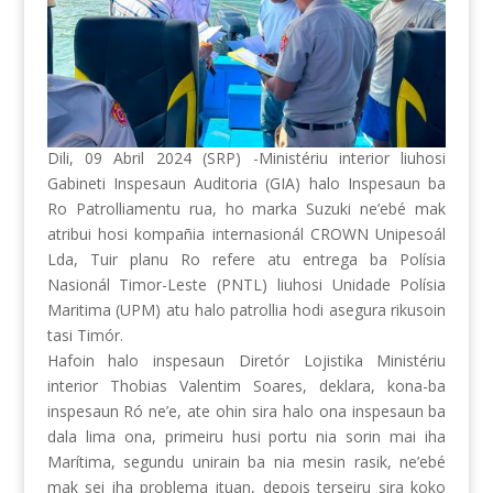
Dili, 09 Abril 2024 (SRP) -Ministériu interior liuhosi
Gabineti Inspesaun Auditoria (GIA) halo Inspesaun ba
Ro Patrolliamentu rua, ho marka Suzuki ne’ebé mak
atribui hosi kompañia internasionál CROWN Unipesoál
Lda, Tuir planu Ro refere atu entrega ba Polísia
Nasionál Timor-Leste (PNTL) liuhosi Unidade Polísia
Maritima (UPM) atu halo patrollia hodi asegura rikusoin
tasi Timór.
Hafoin halo inspesaun Diretór Lojistika Ministériu
interior Thobias Valentim Soares, deklara, kona-ba
inspesaun Ró ne’e, ate ohin sira halo ona inspesaun ba
dala lima ona, primeiru husi portu nia sorin mai iha
Marítima, segundu unirain ba nia mesin rasik, ne’ebé
mak sei iha problema ituan, depois terseiru sira koko