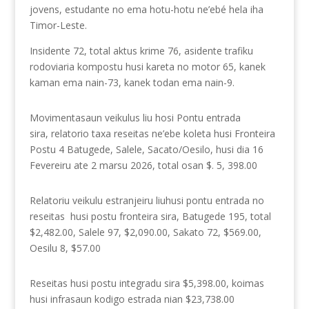
jovens, estudante no ema hotu-hotu ne’ebé hela iha
Timor-Leste.
Insidente 72, total aktus krime 76, asidente trafiku
rodoviaria kompostu husi kareta no motor 65, kanek
kaman ema nain-73, kanek todan ema nain-9.
Movimentasaun veikulus liu hosi Pontu entrada
sira,
relatorio taxa reseitas ne’ebe koleta husi Fronteira
Postu 4 Batugede, Salele, Sacato/Oesilo, husi dia 16
Fevereiru ate 2 marsu 2026, total osan $. 5, 398.00
Relatoriu veikulu estranjeiru liuhusi pontu entrada no
reseitas
husi postu fronteira sira, Batugede 195, total
$2,482.00, Salele 97, $2,090.00, Sakato 72, $569.00,
Oesilu 8, $57.00
Reseitas husi postu integradu sira $5,398.00, koimas
husi infrasaun kodigo estrada nian $23,738.00