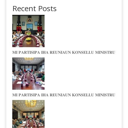
Recent Posts
𝐌𝐈 𝐏𝐀𝐑𝐓𝐈𝐒𝐈𝐏𝐀 𝐈𝐇𝐀 𝐑𝐄𝐔𝐍𝐈𝐀𝐔𝐍 𝐊𝐎𝐍𝐒𝐄𝐋𝐋𝐔 𝐌𝐈𝐍𝐈𝐒𝐓𝐑𝐔
𝐌𝐈 𝐏𝐀𝐑𝐓𝐈𝐒𝐈𝐏𝐀 𝐈𝐇𝐀 𝐑𝐄𝐔𝐍𝐈𝐀𝐔𝐍 𝐊𝐎𝐍𝐒𝐄𝐋𝐋𝐔 𝐌𝐈𝐍𝐈𝐒𝐓𝐑𝐔