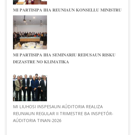
𝐌𝐈 𝐏𝐀𝐑𝐓𝐈𝐒𝐈𝐏𝐀 𝐈𝐇𝐀 𝐑𝐄𝐔𝐍𝐈𝐀𝐔𝐍 𝐊𝐎𝐍𝐒𝐄𝐋𝐋𝐔 𝐌𝐈𝐍𝐈𝐒𝐓𝐑𝐔
𝐌𝐈 𝐏𝐀𝐑𝐓𝐈𝐒𝐈𝐏𝐀 𝐈𝐇𝐀 𝐒𝐄𝐌𝐈𝐍𝐀́𝐑𝐈𝐔 𝐑𝐄𝐃𝐔𝐒𝐀𝐔𝐍 𝐑𝐈𝐒𝐊𝐔
𝐃𝐄𝐙𝐀𝐒𝐓𝐑𝐄 𝐍𝐎 𝐊𝐋𝐈𝐌𝐀𝐓𝐈𝐊𝐀
MI LIUHOSI INSPESAUN AÚDITORIA REALIZA
REUNIAUN REGULAR II TRIMESTRE BA INSPETÓR-
AÚDITORIA TINAN-2026