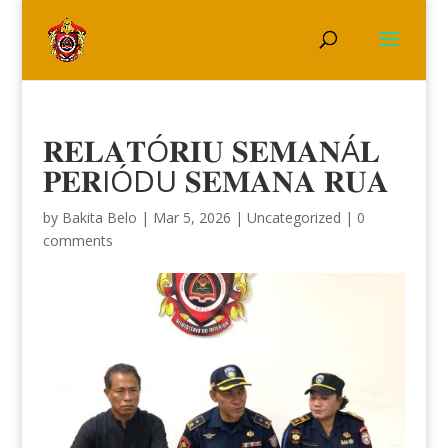
𝐑𝐄𝐋𝐀𝐓Ó𝐑𝐈𝐔 𝐒𝐄𝐌𝐀𝐍Á𝐋
𝐏𝐄𝐑IÓDU 𝐒𝐄𝐌𝐀𝐍𝐀 𝐑𝐔𝐀
by
Bakita Belo
|
Mar 5, 2026
|
Uncategorized
|
0
comments