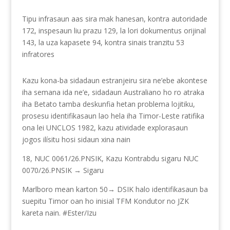
Tipu infrasaun aas sira mak hanesan, kontra autoridade
172, inspesaun liu prazu 129, la lori dokumentus orijinal
143, la uza kapasete 94, kontra sinais tranzitu 53
infratores
Kazu kona-ba sidadaun estranjeiru sira ne’ebe akontese
iha semana ida ne’e, sidadaun Australiano ho ro atraka
iha Betato tamba deskunfia hetan problema lojitiku,
prosesu identifikasaun lao hela iha Timor-Leste ratifika
ona lei UNCLOS 1982, kazu atividade explorasaun
jogos ilísitu hosi sidaun xina nain
18, NUC 0061/26.PNSIK, Kazu Kontrabdu sigaru NUC
0070/26.PNSIK → Sigaru
Marlboro mean karton 50→ DSIK halo identifikasaun ba
suepitu Timor oan ho inisial TFM Kondutor no JZK
kareta nain. #Ester/Izu