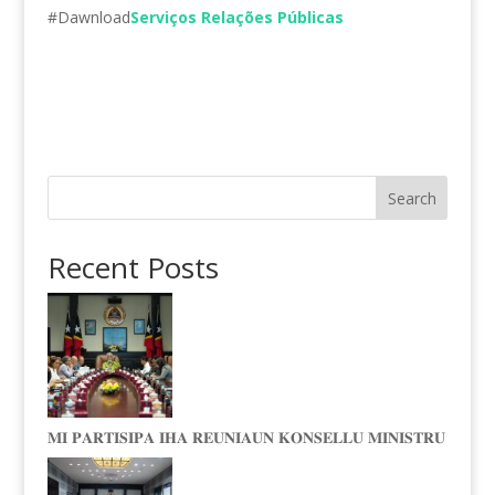
#Dawnload
Serviços Relações Públicas
Search
Recent Posts
𝐌𝐈 𝐏𝐀𝐑𝐓𝐈𝐒𝐈𝐏𝐀 𝐈𝐇𝐀 𝐑𝐄𝐔𝐍𝐈𝐀𝐔𝐍 𝐊𝐎𝐍𝐒𝐄𝐋𝐋𝐔 𝐌𝐈𝐍𝐈𝐒𝐓𝐑𝐔