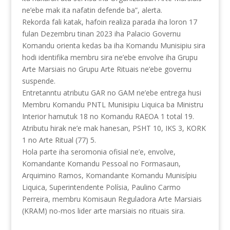
ne’ebe mak ita nafatin defende ba”, alerta.
Rekorda fali katak, hafoin realiza parada iha loron 17
fulan Dezembru tinan 2023 iha Palacio Governu
Komandu orienta kedas ba iha Komandu Munisipiu sira
hodi identifika membru sira ne’ebe envolve iha Grupu
Arte Marsiais no Grupu Arte Rituais ne’ebe governu
suspende.
Entretanntu atributu GAR no GAM ne’ebe entrega husi
Membru Komandu PNTL Munisipiu Liquica ba Ministru
Interior hamutuk 18 no Komandu RAEOA 1 total 19.
Atributu hirak ne’e mak hanesan, PSHT 10, IKS 3, KORK
1 no Arte Ritual (77) 5.
Hola parte iha seromonia ofisial ne’e, envolve,
Komandante Komandu Pessoal no Formasaun,
Arquimino Ramos, Komandante Komandu Munisípiu
Liquica, Superintendente Polísia, Paulino Carmo
Perreira, membru Komisaun Reguladora Arte Marsiais
(KRAM) no-mos lider arte marsiais no rituais sira.