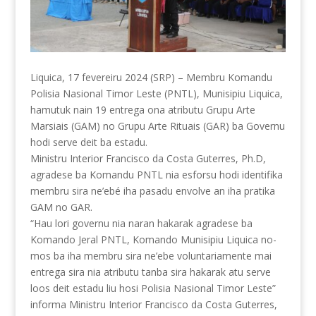
Liquica, 17 fevereiru 2024 (SRP) – Membru Komandu
Polisia Nasional Timor Leste (PNTL), Munisipiu Liquica,
hamutuk nain 19 entrega ona atributu Grupu Arte
Marsiais (GAM) no Grupu Arte Rituais (GAR) ba Governu
hodi serve deit ba estadu.
Ministru Interior Francisco da Costa Guterres, Ph.D,
agradese ba Komandu PNTL nia esforsu hodi identifika
membru sira ne’ebé iha pasadu envolve an iha pratika
GAM no GAR.
“Hau
lori governu nia naran hakarak agradese ba
Komando Jeral PNTL, Komando Munisipiu Liquica no-
mos ba iha membru sira ne’ebe voluntariamente mai
entrega sira nia atributu tanba sira hakarak atu serve
loos deit estadu liu hosi Polisia Nasional Timor Leste”
informa Ministru Interior Francisco da Costa Guterres,