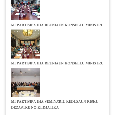
𝐌𝐈 𝐏𝐀𝐑𝐓𝐈𝐒𝐈𝐏𝐀 𝐈𝐇𝐀 𝐑𝐄𝐔𝐍𝐈𝐀𝐔𝐍 𝐊𝐎𝐍𝐒𝐄𝐋𝐋𝐔 𝐌𝐈𝐍𝐈𝐒𝐓𝐑𝐔
𝐌𝐈 𝐏𝐀𝐑𝐓𝐈𝐒𝐈𝐏𝐀 𝐈𝐇𝐀 𝐑𝐄𝐔𝐍𝐈𝐀𝐔𝐍 𝐊𝐎𝐍𝐒𝐄𝐋𝐋𝐔 𝐌𝐈𝐍𝐈𝐒𝐓𝐑𝐔
𝐌𝐈 𝐏𝐀𝐑𝐓𝐈𝐒𝐈𝐏𝐀 𝐈𝐇𝐀 𝐒𝐄𝐌𝐈𝐍𝐀́𝐑𝐈𝐔 𝐑𝐄𝐃𝐔𝐒𝐀𝐔𝐍 𝐑𝐈𝐒𝐊𝐔
𝐃𝐄𝐙𝐀𝐒𝐓𝐑𝐄 𝐍𝐎 𝐊𝐋𝐈𝐌𝐀𝐓𝐈𝐊𝐀