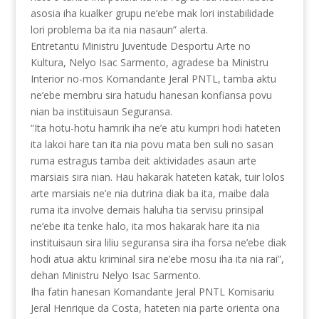
asosia iha kualker grupu ne’ebe mak lori instabilidade
lori problema ba ita nia nasaun” alerta.
Entretantu Ministru Juventude Desportu Arte no
Kultura, Nelyo Isac Sarmento, agradese ba Ministru
Interior no-mos Komandante Jeral PNTL, tamba aktu
ne’ebe membru sira hatudu hanesan konfiansa povu
nian ba instituisaun Seguransa.
“Ita hotu-hotu hamrik iha ne’e atu kumpri hodi hateten
ita lakoi hare tan ita nia povu mata ben suli no sasan
ruma estragus tamba deit aktividades asaun arte
marsiais sira nian. Hau hakarak hateten katak, tuir lolos
arte marsiais ne’e nia dutrina diak ba ita, maibe dala
ruma ita involve demais haluha tia servisu prinsipal
ne’ebe ita tenke halo, ita mos hakarak hare ita nia
instituisaun sira liliu seguransa sira iha forsa ne’ebe diak
hodi atua aktu kriminal sira ne’ebe mosu iha ita nia rai”,
dehan Ministru Nelyo Isac Sarmento.
Iha fatin hanesan Komandante Jeral PNTL Komisariu
Jeral Henrique da Costa, hateten nia parte orienta ona