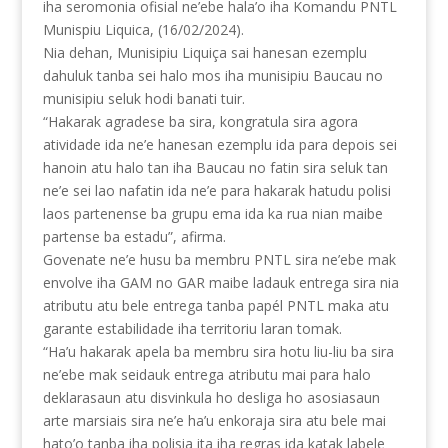
iha seromonia ofisial ne’ebe hala’o iha Komandu PNTL
Munispiu Liquica, (16/02/2024).
Nia dehan, Munisipiu Liquiça sai hanesan ezemplu
dahuluk tanba sei halo mos iha munisipiu Baucau no
munisipiu seluk hodi banati tuir.
“Hakarak agradese ba sira, kongratula sira agora
atividade ida ne’e hanesan ezemplu ida para depois sei
hanoin atu halo tan iha Baucau no fatin sira seluk tan
ne’e sei lao nafatin ida ne’e para hakarak hatudu polisi
laos partenense ba grupu ema ida ka rua nian maibe
partense ba estadu”, afirma.
Govenate ne’e husu ba membru PNTL sira ne’ebe mak
envolve iha GAM no GAR maibe ladauk entrega sira nia
atributu atu bele entrega tanba papél PNTL maka atu
garante estabilidade iha territoriu laran tomak.
“Ha’u hakarak apela ba membru sira hotu liu-liu ba sira
ne’ebe mak seidauk entrega atributu mai para halo
deklarasaun atu disvinkula ho desliga ho asosiasaun
arte marsiais sira ne’e ha’u enkoraja sira atu bele mai
hato’o tanba iha polisia ita iha regras ida katak labele