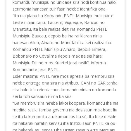
komandu munisipiu no unidade sira hodi kontinua halo
serimonia hanesan tuir fatin ne’ebe identifika ona.
“Ita nia planu ba Komandu PNTL Munisipiu husi parte
Leste ninian tantu Lautem, Viqueque, Baucau no
Manatutu, ita bele realiza deit iha Komandu PNTL
Munisipiu Baucau, depois ba iha rai klaran ninia
hanesan Aileu, Ainaro no Manufahi ita sei realiza iha
Komandu PNTL Munisipiu Ainaro, depois Ermera,
Bobonaro no Covalima depois mak ita sei hare
Munisipiu Dili no mos Kuartel Jeral rasik”, informa
Komandante Jeral PNTL.
Lider masimu PNTL ne’e mos apresia ba membru sira
ne’ebe entrega ona sira nia atributu GAM no GAR tanba
sira halo tuir orientasaun komandu ninian no komandu
sei la foti sansaun ruma ba sira.
“Ba membru sira ne’ebe lakoi koopera, komandu iha nia
medida rasik, tamba governu nia desizaun mak boot liu
se ita la kumpri ita atu kumpri los ba sé, Ita bele deside
ita hakarak nafatin servisu iha Instituisaun PNTL ka ou
ita hakarak atu servisu iha Organizasaun Arte Marsiais