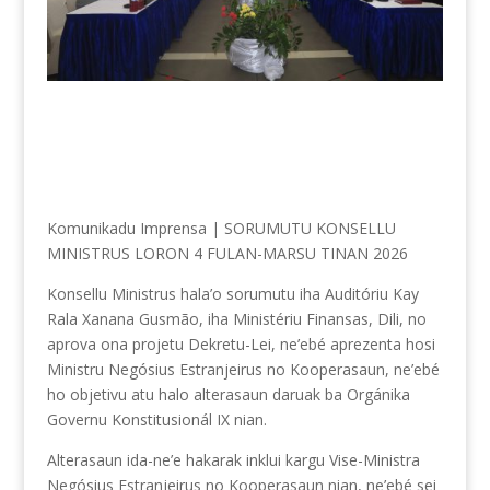
Komunikadu Imprensa | SORUMUTU KONSELLU
MINISTRUS LORON 4 FULAN-MARSU TINAN 2026
Konsellu Ministrus hala’o sorumutu iha Auditóriu Kay
Rala Xanana Gusmão, iha Ministériu Finansas, Dili, no
aprova ona projetu Dekretu-Lei, ne’ebé aprezenta hosi
Ministru Negósius Estranjeirus no Kooperasaun, ne’ebé
ho objetivu atu halo alterasaun daruak ba Orgánika
Governu Konstitusionál IX nian.
Alterasaun ida-ne’e hakarak inklui kargu Vise-Ministra
Negósius Estranjeirus no Kooperasaun nian, ne’ebé sei