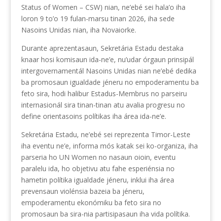
Status of Women – CSW) nian, ne’ebé sei hala’o iha
loron 9 to’o 19 fulan-marsu tinan 2026, iha sede
Nasoins Unidas nian, iha Novaiorke.
Durante aprezentasaun, Sekretária Estadu destaka
knaar hosi komisaun ida-ne’e, nu’udar órgaun prinsipál
intergovernamentál Nasoins Unidas nian ne’ebé dedika
ba promosaun igualdade jéneru no empoderamentu ba
feto sira, hodi halibur Estadus-Membrus no parseiru
internasionál sira tinan-tinan atu avalia progresu no
define orientasoins polítikas iha área ida-ne’e.
Sekretária Estadu, ne’ebé sei reprezenta Timor-Leste
iha eventu ne’e, informa mós katak sei ko-organiza, iha
parseria ho UN Women no nasaun oioin, eventu
paralelu ida, ho objetivu atu fahe esperiénsia no
hametin polítika igualdade jéneru, inklui iha área
prevensaun violénsia bazeia ba jéneru,
empoderamentu ekonómiku ba feto sira no
promosaun ba sira-nia partisipasaun iha vida polítika.