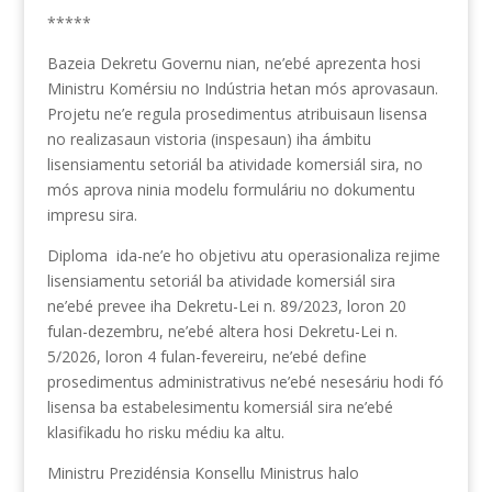
*****
Bazeia Dekretu Governu nian, ne’ebé aprezenta hosi
Ministru Komérsiu no Indústria hetan mós aprovasaun.
Projetu ne’e regula prosedimentus atribuisaun lisensa
no realizasaun vistoria (inspesaun) iha ámbitu
lisensiamentu setoriál ba atividade komersiál sira, no
mós aprova ninia modelu formuláriu no dokumentu
impresu sira.
Diploma
ida-ne’e ho objetivu atu operasionaliza rejime
lisensiamentu setoriál ba atividade komersiál sira
ne’ebé prevee iha Dekretu-Lei n. 89/2023, loron 20
fulan-dezembru, ne’ebé altera hosi Dekretu-Lei n.
5/2026, loron 4 fulan-fevereiru, ne’ebé define
prosedimentus administrativus ne’ebé nesesáriu hodi fó
lisensa ba estabelesimentu komersiál sira ne’ebé
klasifikadu ho risku médiu ka altu.
Ministru Prezidénsia Konsellu Ministrus halo