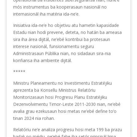
mós instrumentus ba kooperasaun nasionál no
internasionál iha matéria ida-ne’e.
Inisiativa ida-ne’e ho objetivu atu hametin kapasidade
Estadu nian hodi prevene, deteta, no hatán ba ameasa
sira iha área dijitál, ne’ebé kontribui ba protesaun
interese nasionál, funsionamentu seguru
Administrasaun Públika nian, no sidadaun sira-nia
konfiansa iha ambiente dijitál.
*****
Ministru Planeamentu no Investimentu Estratéjiku
aprezenta ba Konsellu Ministrus Relatóriu
Monitorizasaun hosi Progresu Planu Estratéjiku
Dezenvolvimentu Timor-Leste 2011-2030 nian, ne’ebé
avalia grau ezekusaun hosi metas ne’ebé define to’o
tinan 2024 nia rohan.
Relatóriu ne’e analiza progresu hosi meta 199 ba prazu
badak no médiu, ne’ebé fahe iha setór prinsipál lima