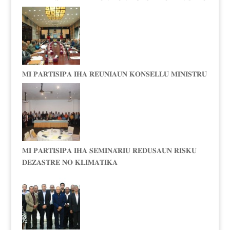
𝐌𝐈 𝐏𝐀𝐑𝐓𝐈𝐒𝐈𝐏𝐀 𝐈𝐇𝐀 𝐑𝐄𝐔𝐍𝐈𝐀𝐔𝐍 𝐊𝐎𝐍𝐒𝐄𝐋𝐋𝐔 𝐌𝐈𝐍𝐈𝐒𝐓𝐑𝐔
𝐌𝐈 𝐏𝐀𝐑𝐓𝐈𝐒𝐈𝐏𝐀 𝐈𝐇𝐀 𝐒𝐄𝐌𝐈𝐍𝐀́𝐑𝐈𝐔 𝐑𝐄𝐃𝐔𝐒𝐀𝐔𝐍 𝐑𝐈𝐒𝐊𝐔
𝐃𝐄𝐙𝐀𝐒𝐓𝐑𝐄 𝐍𝐎 𝐊𝐋𝐈𝐌𝐀𝐓𝐈𝐊𝐀