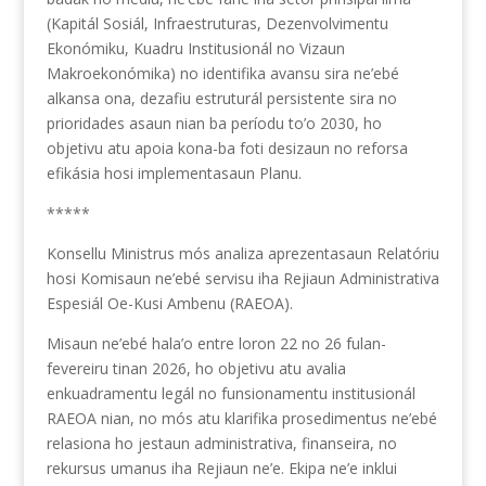
(Kapitál Sosiál, Infraestruturas, Dezenvolvimentu
Ekonómiku, Kuadru Institusionál no Vizaun
Makroekonómika) no identifika avansu sira ne’ebé
alkansa ona, dezafiu estruturál persistente sira no
prioridades asaun nian ba períodu to’o 2030, ho
objetivu atu apoia kona-ba foti desizaun no reforsa
efikásia hosi implementasaun Planu.
*****
Konsellu Ministrus mós analiza aprezentasaun Relatóriu
hosi Komisaun ne’ebé servisu iha Rejiaun Administrativa
Espesiál Oe-Kusi Ambenu (RAEOA).
Misaun ne’ebé hala’o entre loron 22 no 26 fulan-
fevereiru tinan 2026, ho objetivu atu avalia
enkuadramentu legál no funsionamentu institusionál
RAEOA nian, no mós atu klarifika prosedimentus ne’ebé
relasiona ho jestaun administrativa, finanseira, no
rekursus umanus iha Rejiaun ne’e. Ekipa ne’e inklui