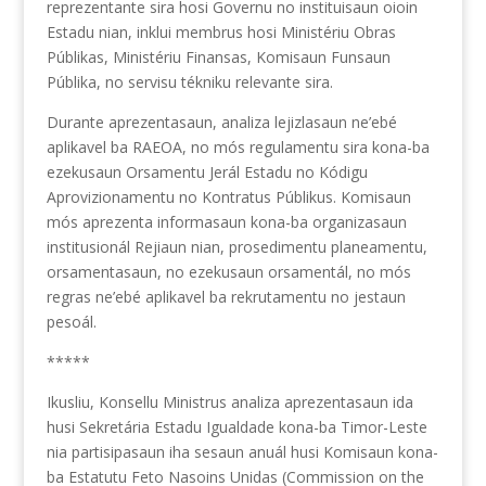
reprezentante sira hosi Governu no instituisaun oioin
Estadu nian, inklui membrus hosi Ministériu Obras
Públikas, Ministériu Finansas, Komisaun Funsaun
Públika, no servisu tékniku relevante sira.
Durante aprezentasaun, analiza lejizlasaun ne’ebé
aplikavel ba RAEOA, no mós regulamentu sira kona-ba
ezekusaun Orsamentu Jerál Estadu no Kódigu
Aprovizionamentu no Kontratus Públikus. Komisaun
mós aprezenta informasaun kona-ba organizasaun
institusionál Rejiaun nian, prosedimentu planeamentu,
orsamentasaun, no ezekusaun orsamentál, no mós
regras ne’ebé aplikavel ba rekrutamentu no jestaun
pesoál.
*****
Ikusliu, Konsellu Ministrus analiza aprezentasaun ida
husi Sekretária Estadu Igualdade kona-ba Timor-Leste
nia partisipasaun iha sesaun anuál husi Komisaun kona-
ba Estatutu Feto Nasoins Unidas (Commission on the