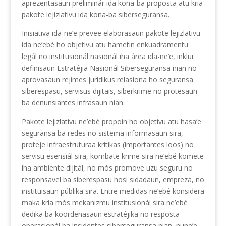
aprezentasaun preliminár ida kona-ba proposta atu kria
pakote lejizlativu ida kona-ba siberseguransa.
Inisiativa ida-ne’e prevee elaborasaun pakote lejizlativu
ida ne’ebé ho objetivu atu hametin enkuadramentu
legál no institusionál nasionál iha área ida-ne’e, inklui
definisaun Estratéjia Nasionál Siberseguransa nian no
aprovasaun rejimes jurídikus relasiona ho seguransa
siberespasu, servisus dijitais, siberkrime no protesaun
ba denunsiantes infrasaun nian.
Pakote lejizlativu ne’ebé propoin ho objetivu atu hasa’e
seguransa ba redes no sistema informasaun sira,
proteje infraestruturaa krítikas (importantes loos) no
servisu esensiál sira, kombate krime sira ne’ebé komete
iha ambiente dijitál, no mós promove uzu seguru no
responsavel ba siberespasu hosi sidadaun, empreza, no
instituisaun públika sira. Entre medidas ne’ebé konsidera
maka kria mós mekanizmu institusionál sira ne’ebé
dedika ba koordenasaun estratéjika no resposta
operasionál ba insidentes siberseguransa nian, nune’e