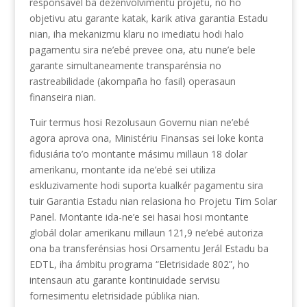
responsavel ba dezenvolvimentu projetu, no ho
objetivu atu garante katak, karik ativa garantia Estadu
nian, iha mekanizmu klaru no imediatu hodi halo
pagamentu sira ne’ebé prevee ona, atu nune’e bele
garante simultaneamente transparénsia no
rastreabilidade (akompaña ho fasil) operasaun
finanseira nian.
Tuir termus hosi Rezolusaun Governu nian ne’ebé
agora aprova ona, Ministériu Finansas sei loke konta
fidusiária to’o montante másimu millaun 18 dolar
amerikanu, montante ida ne’ebé sei utiliza
eskluzivamente hodi suporta kualkér pagamentu sira
tuir Garantia Estadu nian relasiona ho Projetu Tim Solar
Panel. Montante ida-ne’e sei hasai hosi montante
globál dolar amerikanu millaun 121,9 ne’ebé autoriza
ona ba transferénsias hosi Orsamentu Jerál Estadu ba
EDTL, iha ámbitu programa “Eletrisidade 802”, ho
intensaun atu garante kontinuidade servisu
fornesimentu eletrisidade públika nian.