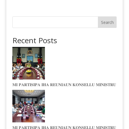
Search
Recent Posts
𝐌𝐈 𝐏𝐀𝐑𝐓𝐈𝐒𝐈𝐏𝐀 𝐈𝐇𝐀 𝐑𝐄𝐔𝐍𝐈𝐀𝐔𝐍 𝐊𝐎𝐍𝐒𝐄𝐋𝐋𝐔 𝐌𝐈𝐍𝐈𝐒𝐓𝐑𝐔
𝐌𝐈 𝐏𝐀𝐑𝐓𝐈𝐒𝐈𝐏𝐀 𝐈𝐇𝐀 𝐑𝐄𝐔𝐍𝐈𝐀𝐔𝐍 𝐊𝐎𝐍𝐒𝐄𝐋𝐋𝐔 𝐌𝐈𝐍𝐈𝐒𝐓𝐑𝐔