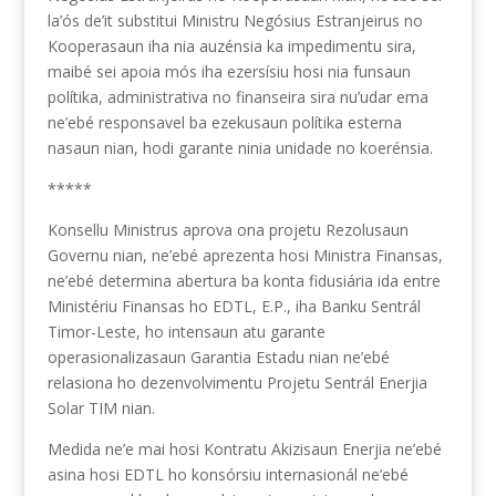
la’ós de’it substitui Ministru Negósius Estranjeirus no
Kooperasaun iha nia auzénsia ka impedimentu sira,
maibé sei apoia mós iha ezersísiu hosi nia funsaun
polítika, administrativa no finanseira sira nu’udar ema
ne’ebé responsavel ba ezekusaun polítika esterna
nasaun nian, hodi garante ninia unidade no koerénsia.
*****
Konsellu Ministrus aprova ona projetu Rezolusaun
Governu nian, ne’ebé aprezenta hosi Ministra Finansas,
ne’ebé determina abertura ba konta fidusiária ida entre
Ministériu Finansas ho EDTL, E.P., iha Banku Sentrál
Timor-Leste, ho intensaun atu garante
operasionalizasaun Garantia Estadu nian ne’ebé
relasiona ho dezenvolvimentu Projetu Sentrál Enerjia
Solar TIM nian.
Medida ne’e mai hosi Kontratu Akizisaun Enerjia ne’ebé
asina hosi EDTL ho konsórsiu internasionál ne’ebé