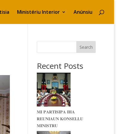
isia
Ministériu Interior
Anúnsiu
Search
Recent Posts
𝐌𝐈 𝐏𝐀𝐑𝐓𝐈𝐒𝐈𝐏𝐀 𝐈𝐇𝐀
𝐑𝐄𝐔𝐍𝐈𝐀𝐔𝐍 𝐊𝐎𝐍𝐒𝐄𝐋𝐋𝐔
𝐌𝐈𝐍𝐈𝐒𝐓𝐑𝐔