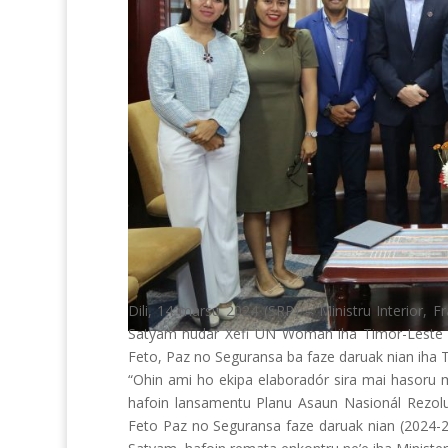
Dili, 14 marsu 2024 (SRP) – Ministru Interior, 
Satyam nudar Xefi UN Woman iha Timor-Leste h
Feto, Paz no Seguransa ba faze daruak nian iha 
“Ohin ami ho ekipa elaboradór sira mai hasoru m
hafoin lansamentu
Planu Asaun Nasionál Rezo
Feto Paz no Seguransa faze daruak nian (2024-