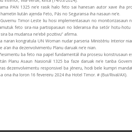
 Interior, Vila-Verde, kinta (14/03/2024).
ama PAN 1325 ne’e rasik halo feto sai hanesan autor xave iha pr
ametin liután ajenda Feto, Pás no Seguransa iha nasaun ne’e.
Guvernu Timor-Leste liu hosi implementasaun no monitorizasaun n
utuk feto sira-nia partisipasaun no lideransa iha setór hotu-hotu l
sira ba mudansa ne’ebé pozitivu” afirma.
 nia naran kongratula UN Woman nudar parseria Ministériu Interior ni
 a’an iha dezenvolvimentu Planu daruak ne’e nian.
oñesimentu ba feto nia papel fundamentál iha prosesu konstrusaun e
után Planu Asaun Nasionál 1325 ba faze daruak ne’e tanba Govern
s dezenvolvimentu responsivel ba jéneru, hodi bele kumpri manda
a ona iha loron 16 fevereiru 2024 iha Hotel Timor. # (Bui/Rival/AX).