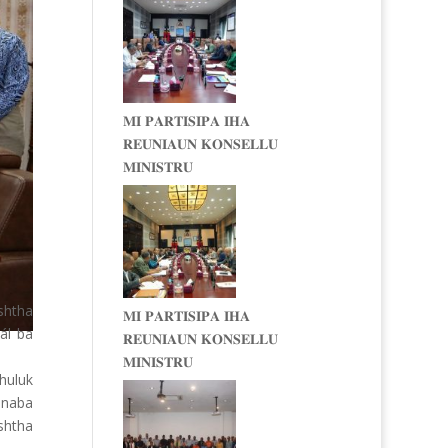
𝐌𝐈 𝐏𝐀𝐑𝐓𝐈𝐒𝐈𝐏𝐀 𝐈𝐇𝐀
𝐑𝐄𝐔𝐍𝐈𝐀𝐔𝐍 𝐊𝐎𝐍𝐒𝐄𝐋𝐋𝐔
𝐌𝐈𝐍𝐈𝐒𝐓𝐑𝐔
shtha
𝐌𝐈 𝐏𝐀𝐑𝐓𝐈𝐒𝐈𝐏𝐀 𝐈𝐇𝐀
ál ba
𝐑𝐄𝐔𝐍𝐈𝐀𝐔𝐍 𝐊𝐎𝐍𝐒𝐄𝐋𝐋𝐔
𝐌𝐈𝐍𝐈𝐒𝐓𝐑𝐔
huluk
onaba
shtha