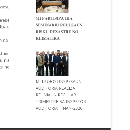
osesu
𝐌𝐈 𝐏𝐀𝐑𝐓𝐈𝐒𝐈𝐏𝐀 𝐈𝐇𝐀
e’ebé
𝐒𝐄𝐌𝐈𝐍𝐀́𝐑𝐈𝐔 𝐑𝐄𝐃𝐔𝐒𝐀𝐔𝐍
iu-liu
𝐑𝐈𝐒𝐊𝐔 𝐃𝐄𝐙𝐀𝐒𝐓𝐑𝐄 𝐍𝐎
𝐊𝐋𝐈𝐌𝐀𝐓𝐈𝐊𝐀
an no-
stadu
u nia
tu no
MI LIUHOSI INSPESAUN
AÚDITORIA REALIZA
REUNIAUN REGULAR II
TRIMESTRE BA INSPETÓR-
AÚDITORIA TINAN-2026