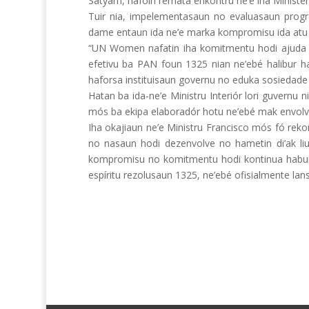
Satyam, hafoin remata enkontru ne’e iha Ministeriu
Tuir nia, impelementasaun no evaluasaun progr
dame entaun ida ne’e marka kompromisu ida atu h
“UN Women nafatin iha komitmentu hodi ajuda 
efetivu ba PAN foun 1325 nian ne’ebé halibur ham
haforsa instituisaun governu no eduka sosiedade 
Hatan ba ida-ne’e Ministru Interiór lori guvernu
mós ba ekipa elaboradór hotu ne’ebé mak envolve
Iha okajiaun ne’e Ministru Francisco mós fó rek
no nasaun hodi dezenvolve no hametin di’ak li
kompromisu no komitmentu hodi kontinua habura
espíritu rezolusaun 1325, ne’ebé ofisialmente lans