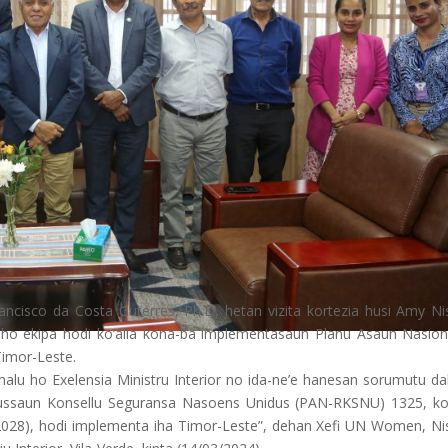
Francisco da Costa Guterres, Ph.D, hetan vizita kortezia husi Amy Ni
o ekipa hodi ko’alia kona-ba implementasaun Planu Asaun Nasion
Timor-Leste.
alu ho Exelensia Ministru Interior no ida-ne’e hanesan sorumutu da
lussaun Konsellu Seguransa Nasoens Unidus (PAN-RKSNU) 1325, k
2028), hodi implementa iha Timor-Leste”, dehan Xefi UN Women, Ni