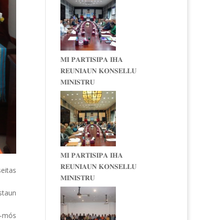
𝐌𝐈 𝐏𝐀𝐑𝐓𝐈𝐒𝐈𝐏𝐀 𝐈𝐇𝐀
𝐑𝐄𝐔𝐍𝐈𝐀𝐔𝐍 𝐊𝐎𝐍𝐒𝐄𝐋𝐋𝐔
𝐌𝐈𝐍𝐈𝐒𝐓𝐑𝐔
𝐌𝐈 𝐏𝐀𝐑𝐓𝐈𝐒𝐈𝐏𝐀 𝐈𝐇𝐀
𝐑𝐄𝐔𝐍𝐈𝐀𝐔𝐍 𝐊𝐎𝐍𝐒𝐄𝐋𝐋𝐔
seitas
𝐌𝐈𝐍𝐈𝐒𝐓𝐑𝐔
staun
no-mós