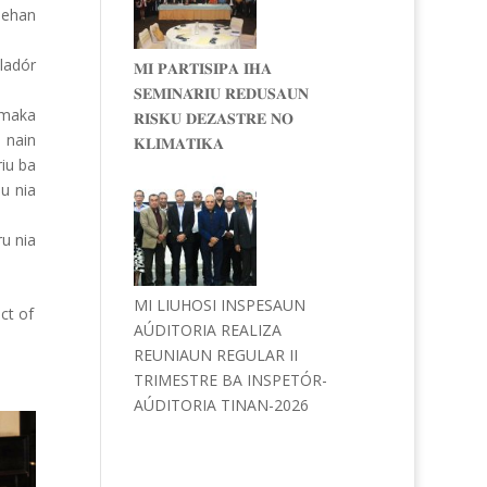
dehan
ladór
𝐌𝐈 𝐏𝐀𝐑𝐓𝐈𝐒𝐈𝐏𝐀 𝐈𝐇𝐀
𝐒𝐄𝐌𝐈𝐍𝐀́𝐑𝐈𝐔 𝐑𝐄𝐃𝐔𝐒𝐀𝐔𝐍
é maka
𝐑𝐈𝐒𝐊𝐔 𝐃𝐄𝐙𝐀𝐒𝐓𝐑𝐄 𝐍𝐎
 nain
𝐊𝐋𝐈𝐌𝐀𝐓𝐈𝐊𝐀
riu ba
u nia
ru nia
MI LIUHOSI INSPESAUN
ct of
AÚDITORIA REALIZA
REUNIAUN REGULAR II
TRIMESTRE BA INSPETÓR-
AÚDITORIA TINAN-2026