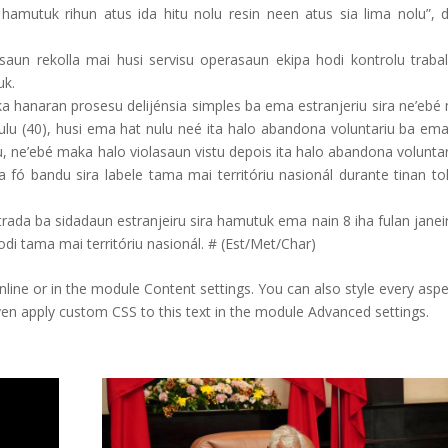
 hamutuk rihun atus ida hitu nolu resin neen atus sia lima nolu”, 
saun rekolla mai husi servisu operasaun ekipa hodi kontrolu trabal
uk.
 ka hanaran prosesu delijénsia simples ba ema estranjeriu sira ne’eb
lu (40), husi ema hat nulu neé ita halo abandona voluntariu ba ema
ñu, ne’ebé maka halo violasaun vistu depois ita halo abandona volunta
 fó bandu sira labele tama mai territóriu nasionál durante tinan tol
rada ba sidadaun estranjeiru sira hamutuk ema nain 8 iha fulan janei
odi tama mai territóriu nasionál. # (Est/Met/Char)
nline or in the module Content settings. You can also style every aspe
ven apply custom CSS to this text in the module Advanced settings.