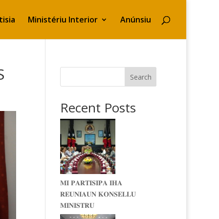
isia
Ministériu Interior
Anúnsiu
S
Search
Recent Posts
𝐌𝐈 𝐏𝐀𝐑𝐓𝐈𝐒𝐈𝐏𝐀 𝐈𝐇𝐀
𝐑𝐄𝐔𝐍𝐈𝐀𝐔𝐍 𝐊𝐎𝐍𝐒𝐄𝐋𝐋𝐔
𝐌𝐈𝐍𝐈𝐒𝐓𝐑𝐔