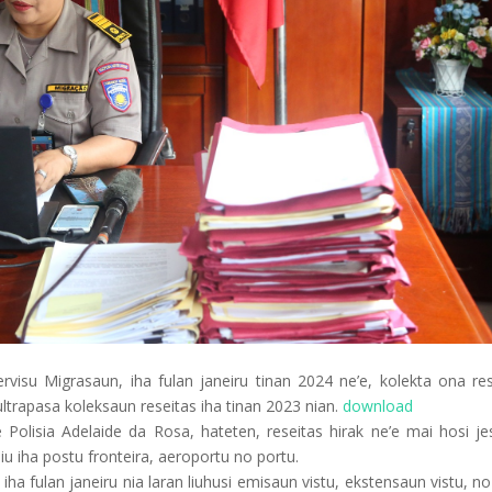
ervisu Migrasaun, iha fulan janeiru tinan 2024 ne’e, kolekta ona re
ltrapasa koleksaun reseitas iha tinan 2023 nian.
download
e Polisia Adelaide da Rosa, hateten, reseitas hirak ne’e mai hosi je
liu iha
postu fronteira, aeroportu no portu.
ha fulan janeiru nia laran liuhusi emisaun vistu, ekstensaun vistu, 