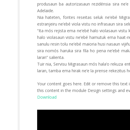
produsaun ba autorizasaun rezidénsia sira ne’e
Adelaide.
Nia hateten, fontes reseitas seluk ne’ebé Migra
estranjeiru ne’ebé viola vistu no infrasaun sira sel
“Ita mós rejista ema ne’ebé halo violasaun vistu
halo violasaun vistu ne’ebé hamutuk ema haat-nu
sanulu resin tolu ne’ebé maioria husi nasaun viji
sira nomós haruka sira fila ho pena ne’ebé maka
laran” salienta.
Tuir nia, Servisu Migrasaun mós hala’o rekuza ent
laran, tamba ema hirak ne’e la prense rekezitus h
Your content goes here. Edit or remove this text i
this content in the module Design settings and e
Download