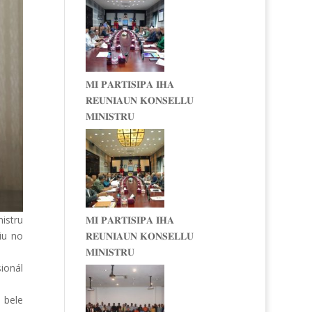
𝐌𝐈 𝐏𝐀𝐑𝐓𝐈𝐒𝐈𝐏𝐀 𝐈𝐇𝐀
𝐑𝐄𝐔𝐍𝐈𝐀𝐔𝐍 𝐊𝐎𝐍𝐒𝐄𝐋𝐋𝐔
𝐌𝐈𝐍𝐈𝐒𝐓𝐑𝐔
istru
𝐌𝐈 𝐏𝐀𝐑𝐓𝐈𝐒𝐈𝐏𝐀 𝐈𝐇𝐀
oiu no
𝐑𝐄𝐔𝐍𝐈𝐀𝐔𝐍 𝐊𝐎𝐍𝐒𝐄𝐋𝐋𝐔
𝐌𝐈𝐍𝐈𝐒𝐓𝐑𝐔
ionál
 bele