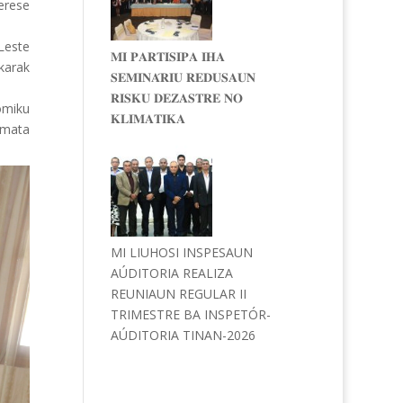
ferese
Leste
𝐌𝐈 𝐏𝐀𝐑𝐓𝐈𝐒𝐈𝐏𝐀 𝐈𝐇𝐀
karak
𝐒𝐄𝐌𝐈𝐍𝐀́𝐑𝐈𝐔 𝐑𝐄𝐃𝐔𝐒𝐀𝐔𝐍
𝐑𝐈𝐒𝐊𝐔 𝐃𝐄𝐙𝐀𝐒𝐓𝐑𝐄 𝐍𝐎
ómiku
𝐊𝐋𝐈𝐌𝐀𝐓𝐈𝐊𝐀
remata
MI LIUHOSI INSPESAUN
AÚDITORIA REALIZA
REUNIAUN REGULAR II
TRIMESTRE BA INSPETÓR-
AÚDITORIA TINAN-2026