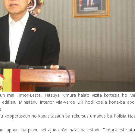
aun mai Timor-Leste, Tetsuya Kimura hala’o vizita kortezia ho Min
edifisiiu Ministériu Interior Vila-Verde Dili hodi koalia kona-ba ap
e.
poiu kooperasaun no kapasitasaun ba rekursus umanus ba Polísia Nas
u Japaun iha planu sei ajuda róo ha’at ba estadu Timor-Leste atu