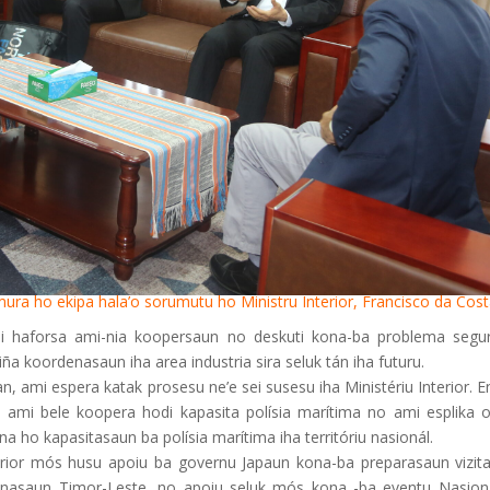
ra ho ekipa hala’o sorumutu ho Ministru Interior, Francisco da Cost
odi haforsa ami-nia koopersaun no deskuti kona-ba problema segu
iña koordenasaun iha area industria sira seluk tán iha futuru.
, ami espera katak prosesu ne’e sei susesu iha Ministériu Interior. 
k ami bele koopera hodi kapasita polísia marítima no ami esplika o
a ho kapasitasaun ba polísia marítima iha territóriu nasionál.
terior mós husu apoiu ba governu Japaun kona-ba preparasaun vizita
a nasaun Timor-Leste, no apoiu seluk mós kona -ba eventu Nasion