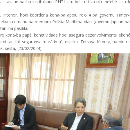
pasitasaun ba iha instituisaun PNTL atu bele utiliza ro’o ne’ebé sei o
u Interior, hodi koordena kona-ba apoiu ro’o 4 ba governu Timor-
aun rekursu umanu ba membru Polísia Marítima nian. governu Japaun ha
n iha pasífiku.
ivre kona-ba papél konetividade hodi asegura dezenvolvimentu ekon
 ami tau fali seguransa marátima”, esplika, Tetsuya Kimura, hafoin 
de, sesta, (23/02/2024).