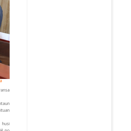
a
ransa
Entaun
ituan
 husi
ál no