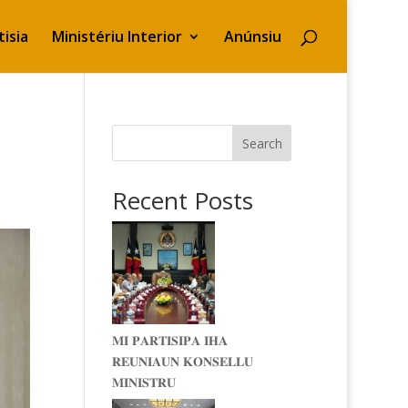
isia
Ministériu Interior
Anúnsiu
E
Search
Recent Posts
𝐌𝐈 𝐏𝐀𝐑𝐓𝐈𝐒𝐈𝐏𝐀 𝐈𝐇𝐀
𝐑𝐄𝐔𝐍𝐈𝐀𝐔𝐍 𝐊𝐎𝐍𝐒𝐄𝐋𝐋𝐔
𝐌𝐈𝐍𝐈𝐒𝐓𝐑𝐔