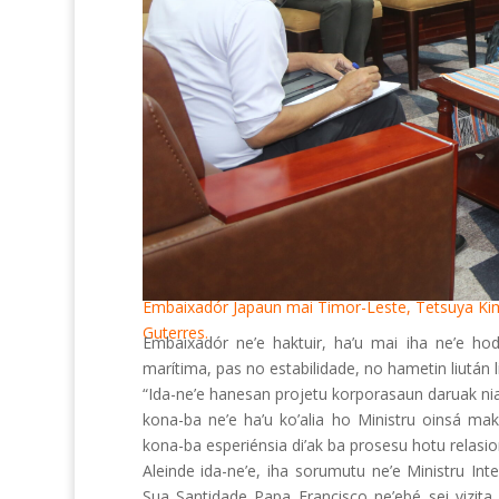
Embaixadór Japaun mai Timor-Leste, Tetsuya Kimu
Guterres.
Embaixadór ne’e haktuir, ha’u mai iha ne’e h
marítima, pas no estabilidade, no hametin liután l
“Ida-ne’e hanesan projetu korporasaun daruak nian
kona-ba ne’e ha’u ko’alia ho Ministru oinsá ma
kona-ba esperiénsia di’ak ba prosesu hotu relasion
Aleinde ida-ne’e, iha sorumutu ne’e Ministru In
Sua Santidade Papa Francisco ne’ebé sei vizit