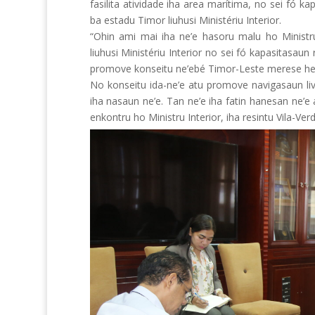
fasilita atividade iha area marítima, no sei fó ka
ba estadu Timor liuhusi Ministériu Interior.
“Ohin ami mai iha ne’e hasoru malu ho Ministr
liuhusi Ministériu Interior no sei fó kapasitas
promove konseitu ne’ebé Timor-Leste merese heta
No konseitu ida-ne’e atu promove navigasaun l
iha nasaun ne’e. Tan ne’e iha fatin hanesan ne’e
enkontru ho Ministru Interior, iha resintu Vila-Ver