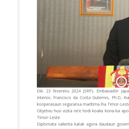
Dili- 23 fevereiru 2024 (SRP)- Embaixadór Jap
Interior, Francisco da Costa Guterres, Ph.D, iha 
kooperasaun seguransa marítima iha Timor-Lest
Objetivu husi vizita ne’e hodi koalia kona-ba a
Timor-Leste.
Diplomata salienta katak agora daudaun govern