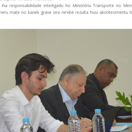
iha responsabilidade interligadu ho Ministériu Transporte no Minis
eru mate no kanek grave sira ne’ebé rezulta husi akontesimentu tr