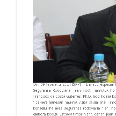
Dili, 09 fevereiru 2024 (SRP) – Enviadu espesiá
Seguransa Rodoviária, Jean Todt, hamutuk ho k
Francisco da Costa Guterres, Ph.D, hodi koalia ko
“Ida-ne’e hanesan hau-nia vizita ofisiál mai Ti
konsellu iha area seguransa rodoviária nian, n
elabora kódigu Estrada timor nian”, dehan Jean To