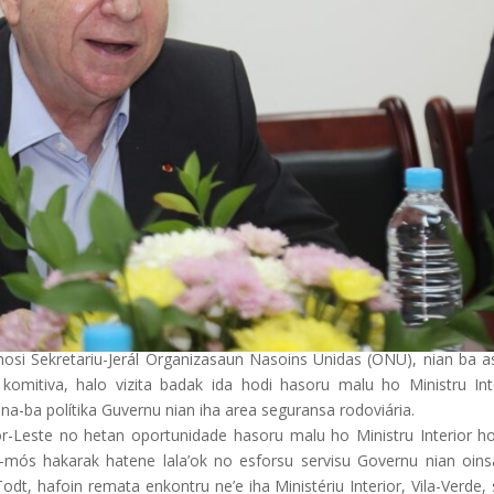
l hosi Sekretariu-Jerál Organizasaun Nasoins Unidas (ONU), nian ba a
omitiva, halo vizita badak ida hodi hasoru malu ho Ministru Inte
na-ba polítika Guvernu nian iha area seguransa rodoviária.
mor-Leste no hetan
oportunidade hasoru malu ho Ministru Interior ho
o-mós hakarak hatene lala’ok no esforsu servisu Governu nian oins
dt, hafoin remata enkontru ne’e iha Ministériu Interior, Vila-Verde,