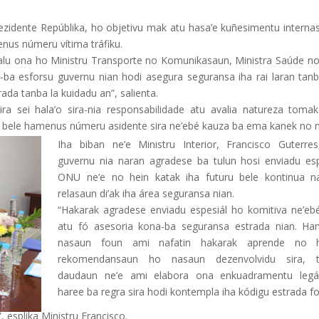
Prezidente Repúblika, ho objetivu mak atu hasa’e kuñesimentu interna
nus númeru vítima tráfiku.
alu ona ho Ministru Transporte no Komunikasaun, Ministra Saúde no
na-ba esforsu guvernu nian hodi asegura seguransa iha rai laran tanb
ada tanba la kuidadu an”, salienta.
sira sei hala’o sira-nia responsabilidade atu avalia natureza tomak
e bele hamenus númeru asidente sira ne’ebé kauza ba ema kanek no 
Iha biban ne’e Ministru Interior, Francisco Guterres,
guvernu nia naran agradese ba tulun hosi enviadu esp
ONU ne’e no hein katak iha futuru bele kontinua na
relasaun di’ak iha área seguransa nian.
“Hakarak agradese enviadu espesiál ho komitiva ne’eb
atu fó asesoria kona-ba seguransa estrada nian. Ha
nasaun foun ami nafatin hakarak aprende no h
rekomendansaun ho nasaun dezenvolvidu sira, 
daudaun ne’e ami elabora ona enkuadramentu legá
haree ba regra sira hodi kontempla iha kódigu estrada 
 esplika Ministru Francisco.