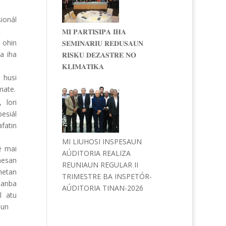
sionál
𝐌𝐈 𝐏𝐀𝐑𝐓𝐈𝐒𝐈𝐏𝐀 𝐈𝐇𝐀
 ohin
𝐒𝐄𝐌𝐈𝐍𝐀́𝐑𝐈𝐔 𝐑𝐄𝐃𝐔𝐒𝐀𝐔𝐍
a iha
𝐑𝐈𝐒𝐊𝐔 𝐃𝐄𝐙𝐀𝐒𝐓𝐑𝐄 𝐍𝐎
𝐊𝐋𝐈𝐌𝐀𝐓𝐈𝐊𝐀
 husi
mate.
 lori
esiál
fatin
MI LIUHOSI INSPESAUN
é mai
AÚDITORIA REALIZA
nesan
REUNIAUN REGULAR II
etan
TRIMESTRE BA INSPETÓR-
tanba
AÚDITORIA TINAN-2026
l atu
foun