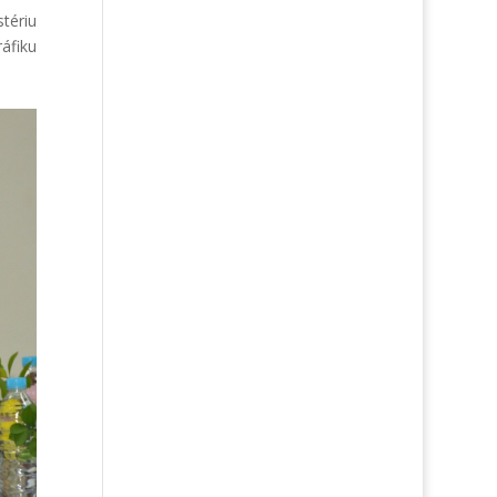
tériu
áfiku