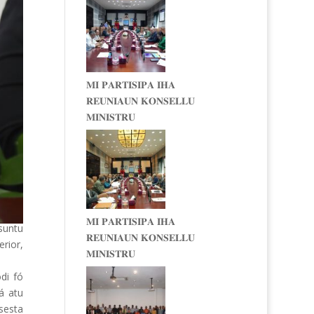
𝐌𝐈 𝐏𝐀𝐑𝐓𝐈𝐒𝐈𝐏𝐀 𝐈𝐇𝐀
𝐑𝐄𝐔𝐍𝐈𝐀𝐔𝐍 𝐊𝐎𝐍𝐒𝐄𝐋𝐋𝐔
𝐌𝐈𝐍𝐈𝐒𝐓𝐑𝐔
𝐌𝐈 𝐏𝐀𝐑𝐓𝐈𝐒𝐈𝐏𝐀 𝐈𝐇𝐀
suntu
𝐑𝐄𝐔𝐍𝐈𝐀𝐔𝐍 𝐊𝐎𝐍𝐒𝐄𝐋𝐋𝐔
rior,
𝐌𝐈𝐍𝐈𝐒𝐓𝐑𝐔
di fó
á atu
 sesta