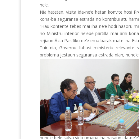
ne’e.
Nia hateten, vizita ida-ne’e hetan konvite hosi 
kona-ba seguransa estrada no kontribui atu hame
“Hau kontente tebes mai iha ne’e hodi hasoru m
ho Ministru interior ne’ebé partilla mai ami ko
rejiaun Ázia Pasífiku ne’e ema barak mate iha Estr
Tuir nia, Governu liuhusi ministériu relevante 
problema jestaun seguransa estrada nian, nune’
nune’e bele salva vida umana iha nasaun ida-ne’e”,