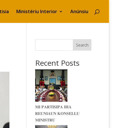
isia
Ministériu Interior
Anúnsiu
Search
Recent Posts
𝐌𝐈 𝐏𝐀𝐑𝐓𝐈𝐒𝐈𝐏𝐀 𝐈𝐇𝐀
𝐑𝐄𝐔𝐍𝐈𝐀𝐔𝐍 𝐊𝐎𝐍𝐒𝐄𝐋𝐋𝐔
𝐌𝐈𝐍𝐈𝐒𝐓𝐑𝐔