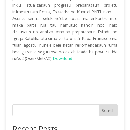
inklui atualizasaun progresu preparasaun projetu
infraestrutura Postu, Eskuadra no Kuartel PNTL nian.
Asuntu sentral seluk ne’ebe koalia iha enkontru ne’e
maka parte rua tau hamutuk hanoin hodi halo
diskusaun no analiza kona-ba preparasaun Estadu no
Igreja Katolika atu simu vizita ofisiál Papa Fransisco iha
fulan agostu, nune’e bele hetan rekomendasaun ruma
hodi garante seguransa no estabilidade ba povu rai ida
ne’e. #(Oser/Met/AX)
Download
Search
Recent Posts