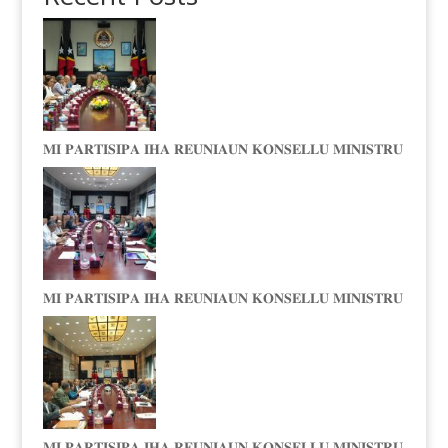
𝐌𝐈 𝐏𝐀𝐑𝐓𝐈𝐒𝐈𝐏𝐀 𝐈𝐇𝐀 𝐑𝐄𝐔𝐍𝐈𝐀𝐔𝐍 𝐊𝐎𝐍𝐒𝐄𝐋𝐋𝐔 𝐌𝐈𝐍𝐈𝐒𝐓𝐑𝐔
𝐌𝐈 𝐏𝐀𝐑𝐓𝐈𝐒𝐈𝐏𝐀 𝐈𝐇𝐀 𝐑𝐄𝐔𝐍𝐈𝐀𝐔𝐍 𝐊𝐎𝐍𝐒𝐄𝐋𝐋𝐔 𝐌𝐈𝐍𝐈𝐒𝐓𝐑𝐔
𝐌𝐈 𝐏𝐀𝐑𝐓𝐈𝐒𝐈𝐏𝐀 𝐈𝐇𝐀 𝐑𝐄𝐔𝐍𝐈𝐀𝐔𝐍 𝐊𝐎𝐍𝐒𝐄𝐋𝐋𝐔 𝐌𝐈𝐍𝐈𝐒𝐓𝐑𝐔