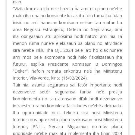
nian.
“Vizita kortezia ida ne’e bazeia ba ami nia planu ne’ebe
maka iha ona no konsiente katak ita foin tama iha fulan
inisiu no ami hanesan komisaun ne’ebe tau matan ba
area Negosiu Estranjeiru, Defeza no Seguransa, ami
iha obrigasaun atu aprosima hodi hato’o ami nia lia
menon ruma nune’e ejekusaun ba planu no atividade
sira ne’ebe inklui iha OJE 2024 bele la’o ho diak nune’e
ami mos bele akompaña hodi halo fiskalizasaun iha
futuru”, esplika Prezidente Komisaun B Domingos
“Deker”, hafoin remata enkontru ne’e iha Ministeriu
Interior, Vila-Verde, kinta (15/02/2024).
Tuir nia, asuntu seguransa sai fatór importante hodi
dezenvolve setór seguransa tanba ne’e presija
komplementa no tau atensaun di’ak hodi dezenvolve
infraestrutura no kompleta fasilidades ne’ebé adekuadu.
Iha oportunidade ne’e, tekniku sira hosi Ministeriu
Interior mos aprezenta planu ezekusaun hosi Ministériu
Interior, PNTL, Servisu Migrasaun no-mós planu
prioridade ne’ebé mak atu implementa iha tinan 2024