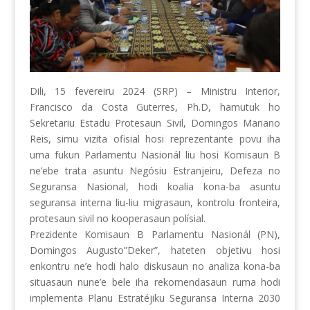
Dili, 15 fevereiru 2024 (SRP) – Ministru Interior,
Francisco da Costa Guterres, Ph.D, hamutuk ho
Sekretariu Estadu Protesaun Sivil, Domingos Mariano
Reis, simu vizita ofisial hosi reprezentante povu iha
uma fukun Parlamentu Nasionál liu hosi Komisaun B
ne’ebe trata asuntu Negósiu Estranjeiru, Defeza no
Seguransa Nasional, hodi koalia kona-ba asuntu
seguransa interna liu-liu migrasaun, kontrolu fronteira,
protesaun sivil no kooperasaun polísial.
Prezidente Komisaun B Parlamentu Nasionál (PN),
Domingos Augusto”Deker”, hateten objetivu hosi
enkontru ne’e hodi halo diskusaun no analiza kona-ba
situasaun nune’e bele iha rekomendasaun ruma hodi
implementa Planu Estratéjiku Seguransa Interna 2030