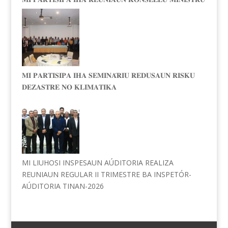
𝐌𝐈 𝐏𝐀𝐑𝐓𝐈𝐒𝐈𝐏𝐀 𝐈𝐇𝐀 𝐒𝐄𝐌𝐈𝐍𝐀́𝐑𝐈𝐔 𝐑𝐄𝐃𝐔𝐒𝐀𝐔𝐍 𝐑𝐈𝐒𝐊𝐔
𝐃𝐄𝐙𝐀𝐒𝐓𝐑𝐄 𝐍𝐎 𝐊𝐋𝐈𝐌𝐀𝐓𝐈𝐊𝐀
MI LIUHOSI INSPESAUN AÚDITORIA REALIZA
REUNIAUN REGULAR II TRIMESTRE BA INSPETÓR-
AÚDITORIA TINAN-2026