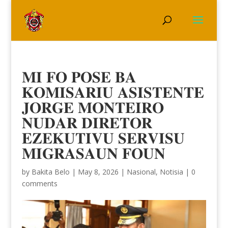
𝐌𝐈 𝐅𝐎 𝐏𝐎𝐒𝐄 𝐁𝐀
𝐊𝐎𝐌𝐈𝐒𝐀𝐑𝐈𝐔 𝐀𝐒𝐈𝐒𝐓𝐄𝐍𝐓𝐄
𝐉𝐎𝐑𝐆𝐄 𝐌𝐎𝐍𝐓𝐄𝐈𝐑𝐎
𝐍𝐔𝐃𝐀𝐑 𝐃𝐈𝐑𝐄𝐓𝐎𝐑
𝐄𝐙𝐄𝐊𝐔𝐓𝐈𝐕𝐔 𝐒𝐄𝐑𝐕𝐈𝐒𝐔
𝐌𝐈𝐆𝐑𝐀𝐒𝐀𝐔𝐍 𝐅𝐎𝐔𝐍
by
Bakita Belo
|
May 8, 2026
|
Nasional
,
Notisia
|
0
comments