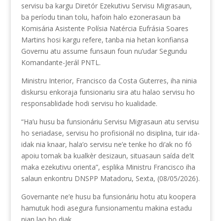
servisu ba kargu Diretór Ezekutivu Servisu Migrasaun,
ba períodu tinan tolu, hafoin halo ezonerasaun ba
Komisária Asistente Polísia Natércia Eufrásia Soares
Martins hosi kargu refere, tanba nia hetan konfiansa
Governu atu assume funsaun foun nu’udar Segundu
Komandante-Jerál PNTL.
Ministru Interior, Francisco da Costa Guterres, iha ninia
diskursu enkoraja funsionariu sira atu halao servisu ho
responsablidade hodi servisu ho kualidade.
“Ha’u husu ba funsionáriu Servisu Migrasaun atu servisu
ho seriadase, servisu ho profisionál no disiplina, tuir ida-
idak nia knaar, hala’o servisu ne’e tenke ho di’ak no fó
apoiu tomak ba kualkèr desizaun, situasaun saída de’it
maka ezekutivu orienta”, esplika Ministru Francisco iha
salaun enkontru DNSPP Matadoru, Sexta, (08/05/2026).
Governante ne’e husu ba funsionáriu hotu atu koopera
hamutuk hodi asegura funsionamentu makina estadu
nian lao ho diak.