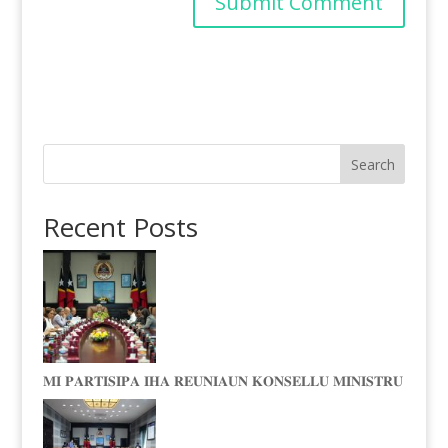
Search
Recent Posts
𝐌𝐈 𝐏𝐀𝐑𝐓𝐈𝐒𝐈𝐏𝐀 𝐈𝐇𝐀 𝐑𝐄𝐔𝐍𝐈𝐀𝐔𝐍 𝐊𝐎𝐍𝐒𝐄𝐋𝐋𝐔 𝐌𝐈𝐍𝐈𝐒𝐓𝐑𝐔