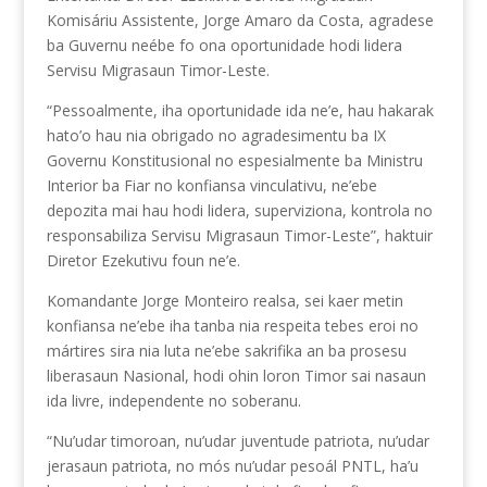
Komisáriu Assistente, Jorge Amaro da Costa, agradese
ba Guvernu neébe fo ona oportunidade hodi lidera
Servisu Migrasaun Timor-Leste.
“Pessoalmente, iha oportunidade ida ne’e, hau hakarak
hato’o hau nia obrigado no agradesimentu ba IX
Governu Konstitusional no espesialmente ba Ministru
Interior ba Fiar no konfiansa vinculativu, ne’ebe
depozita mai hau hodi lidera, superviziona, kontrola no
responsabiliza Servisu Migrasaun Timor-Leste”, haktuir
Diretor Ezekutivu foun ne’e.
Komandante Jorge Monteiro realsa, sei kaer metin
konfiansa ne’ebe iha tanba nia respeita tebes eroi no
mártires sira nia luta ne’ebe sakrifika an ba prosesu
liberasaun Nasional, hodi ohin loron Timor sai nasaun
ida livre, independente no soberanu.
“Nu’udar timoroan, nu’udar juventude patriota, nu’udar
jerasaun patriota, no mós nu’udar pesoál PNTL, ha’u