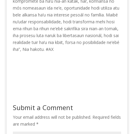
kompromete ba ha’u nia-an katak, fiar, konfiansa no
mós nomeasaun ida ne’e, oportunidade hodi utiliza atu
bele alkansa ha’u nia interese pesoál no família. Maibé
nu’udar responsabilidade, hodi transforma mehi hosi
ema rihun ba rihun ne’ebé sakrifika sira nian-an tomak,
iha prosesu luta naruk ba libertasaun nasionál, hodi sai
realidade tuir ha’u nia kbiit, forsa no posibilidade ne’ebé
iha”, Nia hakotu. #AX
Submit a Comment
Your email address will not be published.
Required fields
are marked
*