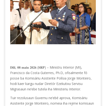
𝐃𝐢𝐥𝐢, 𝟎𝟖 𝐦𝐚𝐢𝐮 𝟐𝟎𝟐𝟔 (𝐒𝐑𝐏) – Ministru Interior (MI),
Francisco da Costa Guterres, Ph.D, ofisalmente fó
posse ba Komisáriu Asistente Polísia Jorge Monteiro,
hodi kaer kargu nudar Diretór Ezekutivu Servisu
Migrasaun ne’ebe tutela iha Ministeriu Interior.
Tuir rezolusaun Guvernu ne’ebé aprova, Komisáriu
Asistente Jorge Monteiro, nomeia iha rejime komisaun