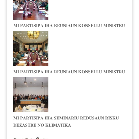
𝐌𝐈 𝐏𝐀𝐑𝐓𝐈𝐒𝐈𝐏𝐀 𝐈𝐇𝐀 𝐑𝐄𝐔𝐍𝐈𝐀𝐔𝐍 𝐊𝐎𝐍𝐒𝐄𝐋𝐋𝐔 𝐌𝐈𝐍𝐈𝐒𝐓𝐑𝐔
𝐌𝐈 𝐏𝐀𝐑𝐓𝐈𝐒𝐈𝐏𝐀 𝐈𝐇𝐀 𝐑𝐄𝐔𝐍𝐈𝐀𝐔𝐍 𝐊𝐎𝐍𝐒𝐄𝐋𝐋𝐔 𝐌𝐈𝐍𝐈𝐒𝐓𝐑𝐔
𝐌𝐈 𝐏𝐀𝐑𝐓𝐈𝐒𝐈𝐏𝐀 𝐈𝐇𝐀 𝐒𝐄𝐌𝐈𝐍𝐀́𝐑𝐈𝐔 𝐑𝐄𝐃𝐔𝐒𝐀𝐔𝐍 𝐑𝐈𝐒𝐊𝐔
𝐃𝐄𝐙𝐀𝐒𝐓𝐑𝐄 𝐍𝐎 𝐊𝐋𝐈𝐌𝐀𝐓𝐈𝐊𝐀