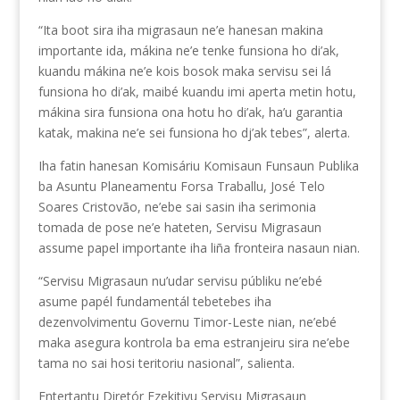
“Ita boot sira iha migrasaun ne’e hanesan makina
importante ida, mákina ne’e tenke funsiona ho di’ak,
kuandu mákina ne’e kois bosok maka servisu sei lá
funsiona ho di’ak, maibé kuandu imi aperta metin hotu,
mákina sira funsiona ona hotu ho di’ak, ha’u garantia
katak, makina ne’e sei funsiona ho dj’ak tebes”, alerta.
Iha fatin hanesan Komisáriu Komisaun Funsaun Publika
ba Asuntu Planeamentu Forsa Traballu, José Telo
Soares Cristovão, ne’ebe sai sasin iha serimonia
tomada de pose ne’e hateten, Servisu Migrasaun
assume papel importante iha liña fronteira nasaun nian.
“Servisu Migrasaun nu’udar servisu públiku ne’ebé
asume papél fundamentál tebetebes iha
dezenvolvimentu Governu Timor-Leste nian, ne’ebé
maka asegura kontrola ba ema estranjeiru sira ne’ebe
tama no sai hosi teritoriu nasional”, salienta.
Entertantu Diretór Ezekitivu Servisu Migrasaun