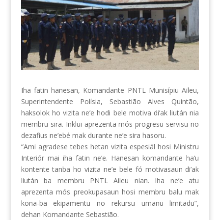
Iha fatin hanesan, Komandante PNTL Munisípiu Aileu,
Superintendente Polísia, Sebastião Alves Quintão,
haksolok ho vizita ne’e hodi bele motiva di’ak liután nia
membru sira. Inklui aprezenta mós progresu servisu no
dezafius ne’ebé mak durante ne’e sira hasoru.
“Ami agradese tebes hetan vizita espesiál hosi Ministru
Interiór mai iha fatin ne’e. Hanesan komandante ha’u
kontente tanba ho vizita ne’e bele fó motivasaun di’ak
liután ba membru PNTL Aileu nian. Iha ne’e atu
aprezenta mós preokupasaun hosi membru balu mak
kona-ba ekipamentu no rekursu umanu limitadu”,
dehan Komandante Sebastião.