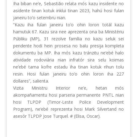
Iha biban ne’e, Sebastião relata mós kazu insidente no
asidente tinan kotuk inklui tinan 2023, hahú hosi fulan
janeiru to’o setembru nian.
“Kazu iha fulan janeiru to’o ohin loron totál kazu
hamutuk 67. Kazu sira nee aprezenta ona ba Ministériu
Públiku (MP), 31 rezolve família no kazu seluk sei
pendente hodi hein prosesa no balu presija kompleta
dokumentu ba MP. Iha mós kazu tránzitu ne’ebé halo
atividade rodoviária nian infratór sira selu koimas
ne’ebé tama kofre estadu iha tinan kotuk rihun tolu
resin. Hosi fulan janeiru to’o ohin loron iha 227
dollares”, salienta.
Vizita Ministru Interior ne’e, hetan mós
akompañamentu hosi parseria permanente PNTL nian
hosi TLPDP (Timor-Leste Police Development
Program), ne’ebé reprezenta hosi Mark Silvertand no
asesór TLPDP Jose Turquel. # (Elisa, Oscar).