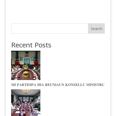
Search
Recent Posts
𝐌𝐈 𝐏𝐀𝐑𝐓𝐈𝐒𝐈𝐏𝐀 𝐈𝐇𝐀 𝐑𝐄𝐔𝐍𝐈𝐀𝐔𝐍 𝐊𝐎𝐍𝐒𝐄𝐋𝐋𝐔 𝐌𝐈𝐍𝐈𝐒𝐓𝐑𝐔