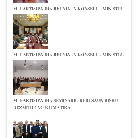
𝐌𝐈 𝐏𝐀𝐑𝐓𝐈𝐒𝐈𝐏𝐀 𝐈𝐇𝐀 𝐑𝐄𝐔𝐍𝐈𝐀𝐔𝐍 𝐊𝐎𝐍𝐒𝐄𝐋𝐋𝐔 𝐌𝐈𝐍𝐈𝐒𝐓𝐑𝐔
𝐌𝐈 𝐏𝐀𝐑𝐓𝐈𝐒𝐈𝐏𝐀 𝐈𝐇𝐀 𝐑𝐄𝐔𝐍𝐈𝐀𝐔𝐍 𝐊𝐎𝐍𝐒𝐄𝐋𝐋𝐔 𝐌𝐈𝐍𝐈𝐒𝐓𝐑𝐔
𝐌𝐈 𝐏𝐀𝐑𝐓𝐈𝐒𝐈𝐏𝐀 𝐈𝐇𝐀 𝐒𝐄𝐌𝐈𝐍𝐀́𝐑𝐈𝐔 𝐑𝐄𝐃𝐔𝐒𝐀𝐔𝐍 𝐑𝐈𝐒𝐊𝐔
𝐃𝐄𝐙𝐀𝐒𝐓𝐑𝐄 𝐍𝐎 𝐊𝐋𝐈𝐌𝐀𝐓𝐈𝐊𝐀