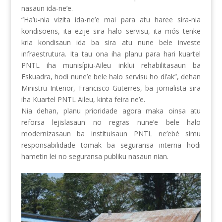
nasaun ida-ne’e.
“Ha’u-nia vizita ida-ne’e mai para atu haree sira-nia
kondisoens, ita ezije sira halo servisu, ita mós tenke
kria kondisaun ida ba sira atu nune bele investe
infraestrutura. Ita tau ona iha planu para hari kuartel
PNTL iha munisípiu-Aileu inklui rehabilitasaun ba
Eskuadra, hodi nune’e bele halo servisu ho di’ak”, dehan
Ministru Interior, Francisco Guterres, ba jornalista sira
iha Kuartel PNTL Aileu, kinta feira ne’e.
Nia dehan, planu prioridade agora maka oinsa atu
reforsa lejislasaun no regras nune’e bele halo
modernizasaun ba instituisaun PNTL ne’ebé simu
responsabilidade tomak ba seguransa interna hodi
hametin lei no seguransa publiku nasaun nian.