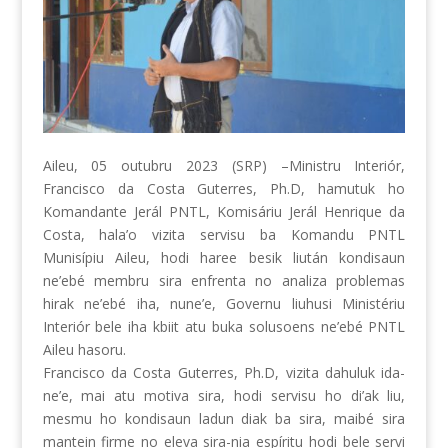
Aileu, 05 outubru 2023 (SRP) –Ministru Interiór,
Francisco da Costa Guterres, Ph.D, hamutuk ho
Komandante Jerál PNTL, Komisáriu Jerál Henrique da
Costa, hala’o vizita servisu ba Komandu PNTL
Munisípiu Aileu, hodi haree besik liután kondisaun
ne’ebé membru sira enfrenta no analiza problemas
hirak ne’ebé iha, nune’e, Governu liuhusi Ministériu
Interiór bele iha kbiit atu buka solusoens
ne’ebé PNTL
Aileu hasoru.
Francisco da Costa Guterres, Ph.D, vizita dahuluk ida-
ne’e, mai atu motiva sira, hodi servisu ho di’ak liu,
mesmu ho kondisaun ladun diak ba sira, maibé sira
mantein firme no eleva sira-nia espíritu hodi bele servi