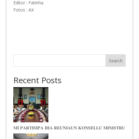
Editor : Fatinha
Fotos : AX
Search
Recent Posts
𝐌𝐈 𝐏𝐀𝐑𝐓𝐈𝐒𝐈𝐏𝐀 𝐈𝐇𝐀 𝐑𝐄𝐔𝐍𝐈𝐀𝐔𝐍 𝐊𝐎𝐍𝐒𝐄𝐋𝐋𝐔 𝐌𝐈𝐍𝐈𝐒𝐓𝐑𝐔