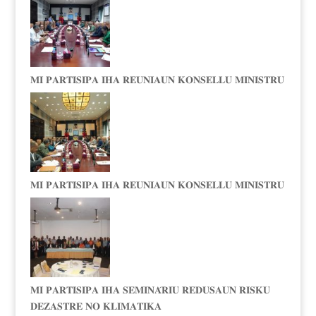
𝐌𝐈 𝐏𝐀𝐑𝐓𝐈𝐒𝐈𝐏𝐀 𝐈𝐇𝐀 𝐑𝐄𝐔𝐍𝐈𝐀𝐔𝐍 𝐊𝐎𝐍𝐒𝐄𝐋𝐋𝐔 𝐌𝐈𝐍𝐈𝐒𝐓𝐑𝐔
𝐌𝐈 𝐏𝐀𝐑𝐓𝐈𝐒𝐈𝐏𝐀 𝐈𝐇𝐀 𝐑𝐄𝐔𝐍𝐈𝐀𝐔𝐍 𝐊𝐎𝐍𝐒𝐄𝐋𝐋𝐔 𝐌𝐈𝐍𝐈𝐒𝐓𝐑𝐔
𝐌𝐈 𝐏𝐀𝐑𝐓𝐈𝐒𝐈𝐏𝐀 𝐈𝐇𝐀 𝐒𝐄𝐌𝐈𝐍𝐀́𝐑𝐈𝐔 𝐑𝐄𝐃𝐔𝐒𝐀𝐔𝐍 𝐑𝐈𝐒𝐊𝐔
𝐃𝐄𝐙𝐀𝐒𝐓𝐑𝐄 𝐍𝐎 𝐊𝐋𝐈𝐌𝐀𝐓𝐈𝐊𝐀