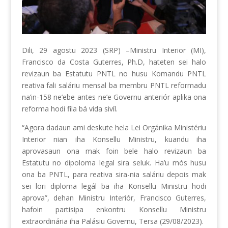
Dili, 29 agostu 2023 (SRP) –Ministru Interior (MI),
Francisco da Costa Guterres, Ph.D, hateten sei halo
revizaun ba Estatutu PNTL no husu Komandu PNTL
reativa fali saláriu mensal ba membru PNTL reformadu
na’in-158 ne’ebe antes ne’e Governu anteriór aplika ona
reforma hodi fila bá vida sivíl.
“Agora dadaun ami deskute hela Lei Orgánika Ministériu
Interior nian iha Konsellu Ministru, kuandu iha
aprovasaun ona mak foin bele halo revizaun ba
Estatutu no dipoloma legal sira seluk. Ha’u mós husu
ona ba PNTL, para reativa sira-nia saláriu depois mak
sei lori diploma legál ba iha Konsellu Ministru hodi
aprova”, dehan Ministru Interiór, Francisco Guterres,
hafoin partisipa enkontru Konsellu Ministru
extraordinária iha Palásiu Governu, Tersa (29/08/2023).