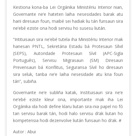
Kestiona kona-ba Lei Orgánika Ministériu Interior nian,
Governante ne’e hateten laiha nesesidades barak atu
harii diresaun foun, maibé sei hadiak liu tán funsaun sira
ne’ebé eziste ona hodi servisu ho susesu liután.
“Intituisaun sira ne’ebé tutela iha Ministériu Interior mak
hanesan PNTL, Sekretária Estadu bá Protesaun Sílvil
(SEPS), Autoridade Protesaun Sívil (APC-Sigla
Português), Servisu Migrasaun (SM) Diresaun
Prevensaun bá Konflitus, Seguransa Sívil ho diresaun
sira seluk, tanba ne’e laiha nesesidade atu kria foun
tán”, subiña.
Governante ne’e subliña katak, Instituisaun sira ne’e
ne’ebé eziste kleur ona, importante mak iha Lei
Orgánika ida hodi define klaru liutan sira-nia papel no fó
tan servisu barak tán, hodi halo servisu di’ak liutan ho
kompetensia hodi dezenvolve liután funsaun ho di’ak. #
Autor : Abui