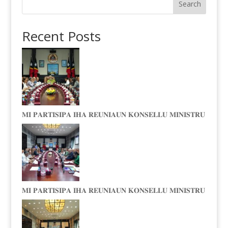
Search
Recent Posts
𝐌𝐈 𝐏𝐀𝐑𝐓𝐈𝐒𝐈𝐏𝐀 𝐈𝐇𝐀 𝐑𝐄𝐔𝐍𝐈𝐀𝐔𝐍 𝐊𝐎𝐍𝐒𝐄𝐋𝐋𝐔 𝐌𝐈𝐍𝐈𝐒𝐓𝐑𝐔
𝐌𝐈 𝐏𝐀𝐑𝐓𝐈𝐒𝐈𝐏𝐀 𝐈𝐇𝐀 𝐑𝐄𝐔𝐍𝐈𝐀𝐔𝐍 𝐊𝐎𝐍𝐒𝐄𝐋𝐋𝐔 𝐌𝐈𝐍𝐈𝐒𝐓𝐑𝐔