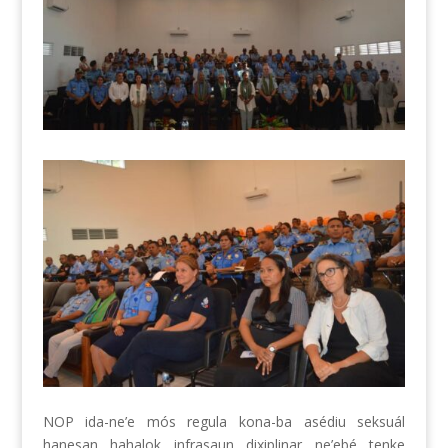
NOP ida-ne’e mós regula kona-ba asédiu seksuál
hanesan hahalok infrasaun dixiplinar ne’ebé tenke