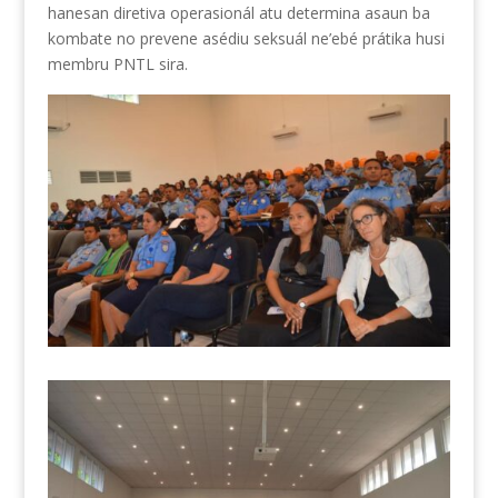
hanesan diretiva operasionál atu determina asaun ba
kombate no prevene asédiu seksuál ne’ebé prátika husi
membru PNTL sira.