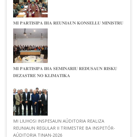
𝐌𝐈 𝐏𝐀𝐑𝐓𝐈𝐒𝐈𝐏𝐀 𝐈𝐇𝐀 𝐑𝐄𝐔𝐍𝐈𝐀𝐔𝐍 𝐊𝐎𝐍𝐒𝐄𝐋𝐋𝐔 𝐌𝐈𝐍𝐈𝐒𝐓𝐑𝐔
𝐌𝐈 𝐏𝐀𝐑𝐓𝐈𝐒𝐈𝐏𝐀 𝐈𝐇𝐀 𝐒𝐄𝐌𝐈𝐍𝐀́𝐑𝐈𝐔 𝐑𝐄𝐃𝐔𝐒𝐀𝐔𝐍 𝐑𝐈𝐒𝐊𝐔
𝐃𝐄𝐙𝐀𝐒𝐓𝐑𝐄 𝐍𝐎 𝐊𝐋𝐈𝐌𝐀𝐓𝐈𝐊𝐀
MI LIUHOSI INSPESAUN AÚDITORIA REALIZA
REUNIAUN REGULAR II TRIMESTRE BA INSPETÓR-
AÚDITORIA TINAN-2026