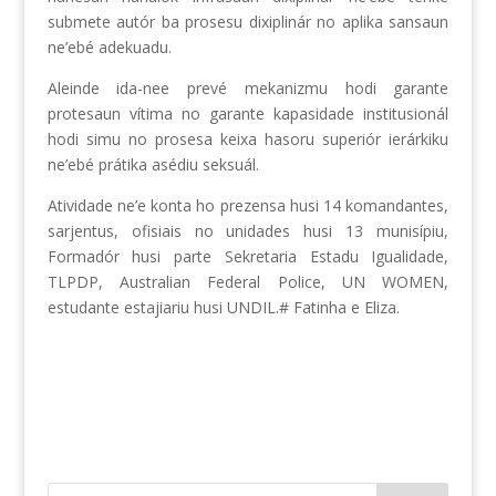
submete autór ba prosesu dixiplinár no aplika sansaun
ne’ebé adekuadu.
Aleinde ida-nee prevé mekanizmu hodi garante
protesaun vítima no garante kapasidade institusionál
hodi simu no prosesa keixa hasoru superiór ierárkiku
ne’ebé prátika asédiu seksuál.
Atividade ne’e konta ho prezensa husi 14 komandantes,
sarjentus, ofisiais no unidades husi 13 munisípiu,
Formadór husi parte Sekretaria Estadu Igualidade,
TLPDP, Australian Federal Police, UN WOMEN,
estudante estajiariu husi UNDIL.# Fatinha e Eliza.