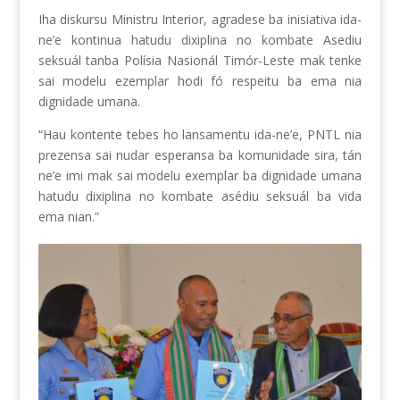
Iha diskursu Ministru Interior, agradese ba inisiativa ida-
ne’e kontinua hatudu dixiplina no kombate Asediu
seksuál tanba Polísia Nasionál Timór-Leste mak tenke
sai modelu ezemplar hodi fó respeitu ba ema nia
dignidade umana.
“Hau kontente tebes ho lansamentu ida-ne’e, PNTL nia
prezensa sai nudar esperansa ba komunidade sira, tán
ne’e imi mak sai modelu exemplar ba dignidade umana
hatudu dixiplina no kombate asédiu seksuál ba vida
ema nian.”