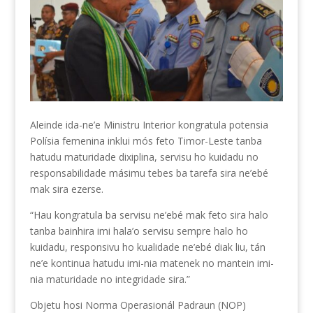
Aleinde ida-ne’e Ministru Interior kongratula potensia
Polísia femenina inklui mós feto Timor-Leste tanba
hatudu maturidade dixiplina, servisu ho kuidadu no
responsabilidade másimu tebes ba tarefa sira ne’ebé
mak sira ezerse.
“Hau kongratula ba servisu ne’ebé mak feto sira halo
tanba bainhira imi hala’o servisu sempre halo ho
kuidadu, responsivu ho kualidade ne’ebé diak liu, tán
ne’e kontinua hatudu imi-nia matenek no mantein imi-
nia maturidade no integridade sira.”
Objetu hosi Norma Operasionál Padraun (NOP)