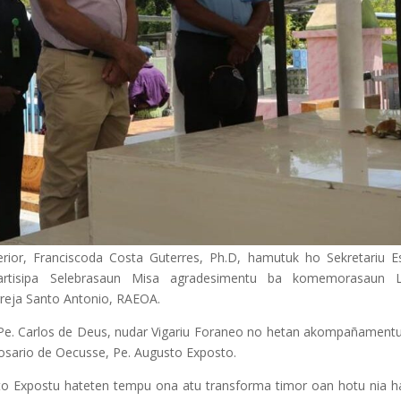
rior, Franciscoda Costa Guterres, Ph.D, hamutuk ho Sekretariu E
partisipa Selebrasaun Misa agradesimentu ba komemorasaun 
reja Santo Antonio, RAEOA.
 Pe. Carlos de Deus, nudar Vigariu Foraneo no hetan akompañamentu
sario de Oecusse, Pe. Augusto Exposto.
sto Expostu hateten tempu ona atu transforma timor oan hotu nia h