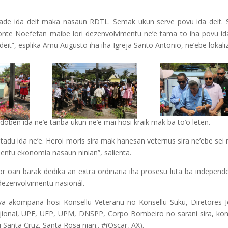
ade ida deit maka nasaun RDTL. Semak ukun serve povu ida deit. S
ponte Noefefan maibe lori dezenvolvimentu ne’e tama to iha povu id
deit”, esplika Amu Augusto iha iha Igreja Santo Antonio, ne’ebe lokali
 doben ida ne’e tanba ukun ne’e mai hosi kraik mak ba to’o leten.
tadu ida ne’e. Heroi moris sira mak hanesan veternus sira ne’ebe sei
entu ekonomia nasaun ninian”, salienta.
r oan barak dedika an extra ordinaria iha prosesu luta ba independe
 dezenvolvimentu nasionál.
iva akompaña hosi Konsellu Veteranu no Konsellu Suku, Diretores Je
ejional, UPF, UEP, UPM, DNSPP, Corpo Bombeiro no sarani sira, kon
u Santa Cruz, Santa Rosa nian.. #(Oscar, AX).