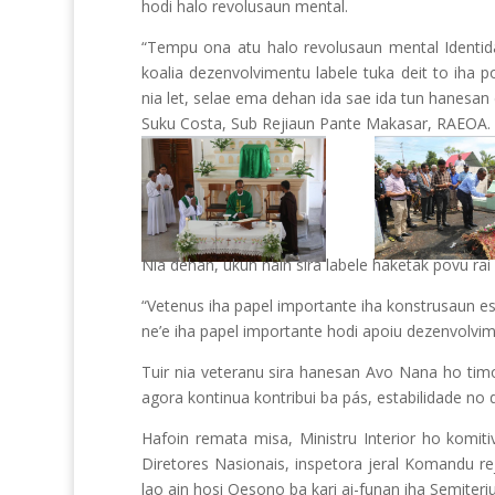
hodi halo revolusaun mental.
“Tempu ona atu halo revolusaun mental Identid
koalia dezenvolvimentu labele tuka deit to iha 
nia let, selae ema dehan ida sae ida tun hanesan 
Suku Costa, Sub Rejiaun Pante Makasar, RAEOA.
Nia dehan, ukun nain sira labele haketak povu rai
“Vetenus iha papel importante iha konstrusaun es
ne’e iha papel importante hodi apoiu dezenvolvim
Tuir nia veteranu sira hanesan Avo Nana ho timo
agora kontinua kontribui ba pás, estabilidade no
Hafoin remata misa, Ministru Interior ho komit
Diretores Nasionais, inspetora jeral Komandu r
lao ain hosi Oesono ba kari ai-funan iha Semiteri