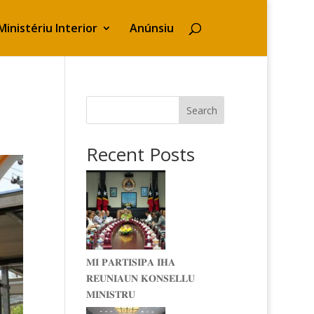
Ministériu Interior
Anúnsiu
Search
Recent Posts
𝐌𝐈 𝐏𝐀𝐑𝐓𝐈𝐒𝐈𝐏𝐀 𝐈𝐇𝐀
𝐑𝐄𝐔𝐍𝐈𝐀𝐔𝐍 𝐊𝐎𝐍𝐒𝐄𝐋𝐋𝐔
𝐌𝐈𝐍𝐈𝐒𝐓𝐑𝐔