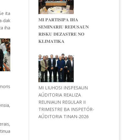
e ita
𝐌𝐈 𝐏𝐀𝐑𝐓𝐈𝐒𝐈𝐏𝐀 𝐈𝐇𝐀
a-dak
𝐒𝐄𝐌𝐈𝐍𝐀́𝐑𝐈𝐔 𝐑𝐄𝐃𝐔𝐒𝐀𝐔𝐍
za iha
𝐑𝐈𝐒𝐊𝐔 𝐃𝐄𝐙𝐀𝐒𝐓𝐑𝐄 𝐍𝐎
𝐊𝐋𝐈𝐌𝐀𝐓𝐈𝐊𝐀
 moris
MI LIUHOSI INSPESAUN
AÚDITORIA REALIZA
REUNIAUN REGULAR II
nsia,
TRIMESTRE BA INSPETÓR-
AÚDITORIA TINAN-2026
rais,
tinua