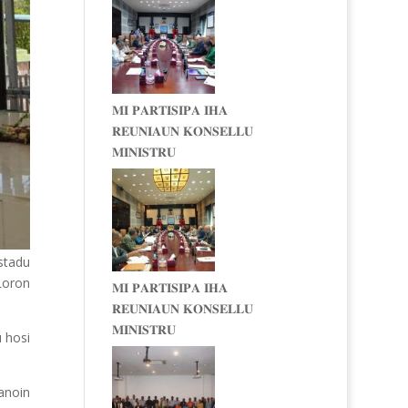
𝐌𝐈 𝐏𝐀𝐑𝐓𝐈𝐒𝐈𝐏𝐀 𝐈𝐇𝐀
𝐑𝐄𝐔𝐍𝐈𝐀𝐔𝐍 𝐊𝐎𝐍𝐒𝐄𝐋𝐋𝐔
𝐌𝐈𝐍𝐈𝐒𝐓𝐑𝐔
stadu
Loron
𝐌𝐈 𝐏𝐀𝐑𝐓𝐈𝐒𝐈𝐏𝐀 𝐈𝐇𝐀
𝐑𝐄𝐔𝐍𝐈𝐀𝐔𝐍 𝐊𝐎𝐍𝐒𝐄𝐋𝐋𝐔
𝐌𝐈𝐍𝐈𝐒𝐓𝐑𝐔
 hosi
anoin