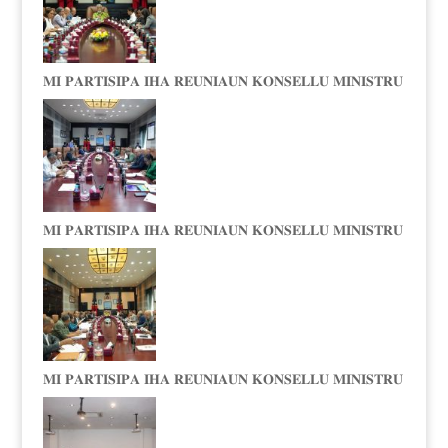
𝐌𝐈 𝐏𝐀𝐑𝐓𝐈𝐒𝐈𝐏𝐀 𝐈𝐇𝐀 𝐑𝐄𝐔𝐍𝐈𝐀𝐔𝐍 𝐊𝐎𝐍𝐒𝐄𝐋𝐋𝐔 𝐌𝐈𝐍𝐈𝐒𝐓𝐑𝐔
𝐌𝐈 𝐏𝐀𝐑𝐓𝐈𝐒𝐈𝐏𝐀 𝐈𝐇𝐀 𝐑𝐄𝐔𝐍𝐈𝐀𝐔𝐍 𝐊𝐎𝐍𝐒𝐄𝐋𝐋𝐔 𝐌𝐈𝐍𝐈𝐒𝐓𝐑𝐔
𝐌𝐈 𝐏𝐀𝐑𝐓𝐈𝐒𝐈𝐏𝐀 𝐈𝐇𝐀 𝐑𝐄𝐔𝐍𝐈𝐀𝐔𝐍 𝐊𝐎𝐍𝐒𝐄𝐋𝐋𝐔 𝐌𝐈𝐍𝐈𝐒𝐓𝐑𝐔