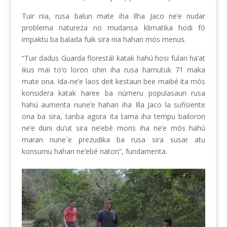
Tuir nia, rusa balun mate iha Ilha Jaco ne’e nudar
problema natureza no mudansa klimatika hodi fó
impaktu ba balada fuik sira nia hahan mós menus.
“Tuir dadus Guarda florestál katak hahú hosi fulan ha’at
ikus mai to’o loron ohin iha rusa hamutuk 71 maka
mate ona. Ida-ne’e laos deit kestaun bee maibé ita mós
konsidera katak haree ba númeru populasaun rusa
hahú aumenta nune’e hahan iha Illa Jaco la sufisiente
ona ba sira, tanba agora ita tama iha tempu bailoron
ne’e duni du’ut sira ne’ebé moris iha ne’e mós hahú
maran nune`e prezudika ba rusa sira susar atu
konsumu hahan ne’ebé naton”, fundamenta.