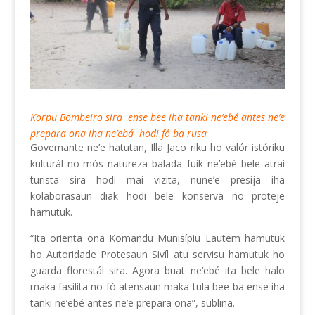
Korpu Bombeiro sira ense bee iha tanki ne’ebé antes ne’e
prepara ona iha ne’ebá hodi fó ba rusa
Governante ne’e hatutan, Illa Jaco riku ho valór istóriku
kulturál no-mós natureza balada fuik ne’ebé bele atrai
turista sira hodi mai vizita, nune’e presija iha
kolaborasaun diak hodi bele konserva no proteje
hamutuk.
“Ita orienta ona Komandu Munisípiu Lautem hamutuk
ho Autoridade Protesaun Sivíl atu servisu hamutuk ho
guarda florestál sira. Agora buat ne’ebé ita bele halo
maka fasilita no fó atensaun maka tula bee ba ense iha
tanki ne’ebé antes ne’e prepara ona”, subliña.