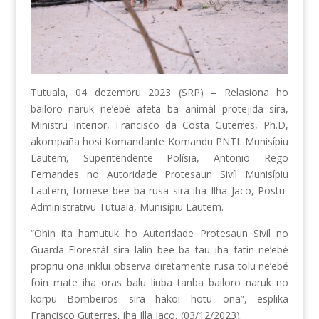
Tutuala, 04 dezembru 2023 (SRP) – Relasiona ho
bailoro naruk ne’ebé afeta ba animál protejida sira,
Ministru Interior, Francisco da Costa Guterres, Ph.D,
akompaña hosi Komandante Komandu PNTL Munisípiu
Lautem, Superitendente Polísia, Antonio Rego
Fernandes no Autoridade Protesaun Sivíl Munisípiu
Lautem, fornese bee ba rusa sira iha Ilha Jaco, Postu-
Administrativu Tutuala, Munisípiu Lautem.
“Ohin ita hamutuk ho Autoridade Protesaun Sivíl no
Guarda Florestál sira lalin bee ba tau iha fatin ne’ebé
propriu ona inklui observa diretamente rusa tolu ne’ebé
foin mate iha oras balu liuba tanba bailoro naruk no
korpu Bombeiros sira hakoi hotu ona”, esplika
Francisco Guterres, iha Illa Jaco, (03/12/2023).