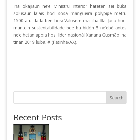
Iha okajiaun ne’e Ministru Interior hateten sei buka
solusaun lalais hodi sosa mangueira polypipe metru
1500 atu dada bee hosi Valusere mai iha Illa Jaco hodi
mantein sustentabilidade bee ba bidón 5 ne’ebé antes
ne’e hetan apoia hosi lider nasionál Xanana Gusmão iha
tinan 2019 liuba. # (Fatinha/AX).
Search
Recent Posts