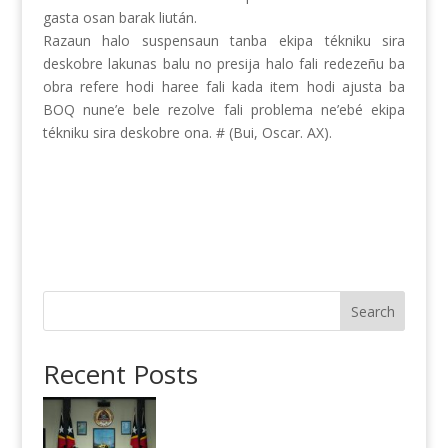
gasta osan barak liután.
Razaun halo suspensaun tanba ekipa tékniku sira
deskobre lakunas balu no presija halo fali redezeñu ba
obra refere hodi haree fali kada item hodi ajusta ba
BOQ nune’e bele rezolve fali problema ne’ebé ekipa
tékniku sira deskobre ona. # (Bui, Oscar. AX).
Search
Recent Posts