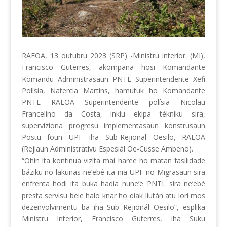
RAEOA, 13 outubru 2023 (SRP) -Ministru interior. (MI),
Francisco Guterres, akompaña hosi Komandante
Komandu Administrasaun PNTL Superintendente Xefi
Polísia, Natercia Martins, hamutuk ho Komandante
PNTL RAEOA Superintendente polísia Nicolau
Francelino da Costa, inkiu ekipa tékniku sira,
superviziona progresu implementasaun konstrusaun
Postu foun UPF iha Sub-Rejional Oesilo, RAEOA
(Rejiaun Administrativu Espesiál Oe-Cusse
Ambeno).
“Ohin ita kontinua vizita mai haree ho matan fasilidade
báziku no lakunas ne’ebé ita-nia UPF no Migrasaun sira
enfrenta hodi ita buka hadia nune’e PNTL sira ne’ebé
presta servisu bele halo knar ho diak liután atu lori mos
dezenvolvimentu ba iha Sub Rejionál Oesilo”, esplika
Ministru Interior, Francisco Guterres, iha Suku