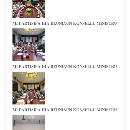
𝐌𝐈 𝐏𝐀𝐑𝐓𝐈𝐒𝐈𝐏𝐀 𝐈𝐇𝐀 𝐑𝐄𝐔𝐍𝐈𝐀𝐔𝐍 𝐊𝐎𝐍𝐒𝐄𝐋𝐋𝐔 𝐌𝐈𝐍𝐈𝐒𝐓𝐑𝐔
𝐌𝐈 𝐏𝐀𝐑𝐓𝐈𝐒𝐈𝐏𝐀 𝐈𝐇𝐀 𝐑𝐄𝐔𝐍𝐈𝐀𝐔𝐍 𝐊𝐎𝐍𝐒𝐄𝐋𝐋𝐔 𝐌𝐈𝐍𝐈𝐒𝐓𝐑𝐔
𝐌𝐈 𝐏𝐀𝐑𝐓𝐈𝐒𝐈𝐏𝐀 𝐈𝐇𝐀 𝐑𝐄𝐔𝐍𝐈𝐀𝐔𝐍 𝐊𝐎𝐍𝐒𝐄𝐋𝐋𝐔 𝐌𝐈𝐍𝐈𝐒𝐓𝐑𝐔