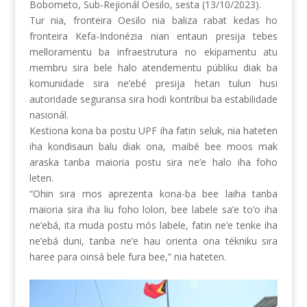
Bobometo, Sub-Rejionál Oesilo, sesta (13/10/2023).
Tur nia, fronteira Oesilo nia baliza rabat kedas ho
fronteira Kefa-Indonézia nian entaun presija tebes
melloramentu ba infraestrutura no ekipamentu atu
membru sira bele halo atendementu públiku diak ba
komunidade sira ne’ebé presija hetan tulun husi
autoridade seguransa sira hodi kontribui ba estabilidade
nasionál.
Kestiona kona ba postu UPF iha fatin seluk, nia hateten
iha kondisaun balu diak ona, maibé bee moos mak
araska tanba maioria postu sira ne’e halo iha foho
leten.
“Ohin sıra mos aprezenta kona-ba bee laiha tanba
maioria sira iha liu foho lolon, bee labele sa’e to’o iha
ne’ebá, ita muda postu mós labele, fatin ne’e tenke iha
ne’ebá duni, tanba ne’e hau orienta ona tékniku sıra
haree para oinsá bele fura bee,” nia hateten.