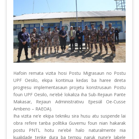
Hafoin remata vizita hosi Postu Migrasaun no Postu
UPF Oesilo, ekipa kontinua kedas ba haree direta
progresu implementasaun projetu konstrusaun Postu
foun UPF Oesilo, ne’ebé lokaliza iha Sub-Rejiaun Pante
Makasar, Rejiaun Administrativu Epesiál Oe-Cusse
Ambeno – RAEOA).
Iha vizita ne’e ekipa tekniku sira husu atu suspende lai
obra refere tanba polítika Guvernu foun nian hakarak
postu PNTL hotu ne’ebé halo naturalmente nia
kualidade tenke dura ba tempu naruk nune’e labele