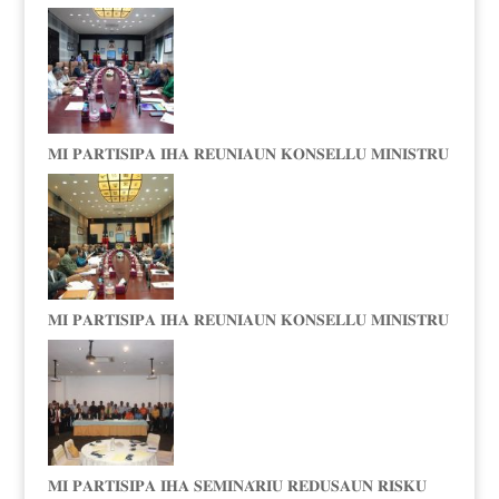
𝐌𝐈 𝐏𝐀𝐑𝐓𝐈𝐒𝐈𝐏𝐀 𝐈𝐇𝐀 𝐑𝐄𝐔𝐍𝐈𝐀𝐔𝐍 𝐊𝐎𝐍𝐒𝐄𝐋𝐋𝐔 𝐌𝐈𝐍𝐈𝐒𝐓𝐑𝐔
𝐌𝐈 𝐏𝐀𝐑𝐓𝐈𝐒𝐈𝐏𝐀 𝐈𝐇𝐀 𝐑𝐄𝐔𝐍𝐈𝐀𝐔𝐍 𝐊𝐎𝐍𝐒𝐄𝐋𝐋𝐔 𝐌𝐈𝐍𝐈𝐒𝐓𝐑𝐔
𝐌𝐈 𝐏𝐀𝐑𝐓𝐈𝐒𝐈𝐏𝐀 𝐈𝐇𝐀 𝐒𝐄𝐌𝐈𝐍𝐀́𝐑𝐈𝐔 𝐑𝐄𝐃𝐔𝐒𝐀𝐔𝐍 𝐑𝐈𝐒𝐊𝐔