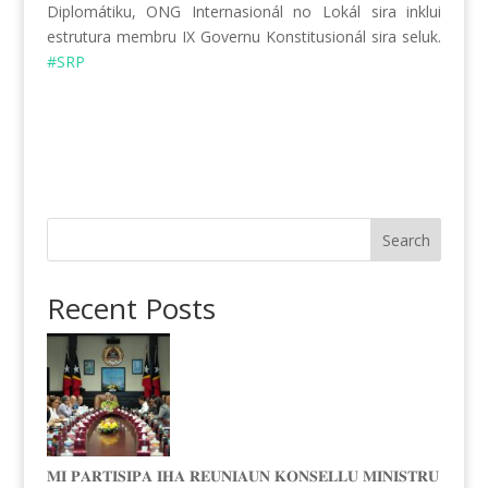
Diplomátiku, ONG Internasionál no Lokál sira inklui
estrutura membru IX Governu Konstitusionál sira seluk.
#SRP
Search
Recent Posts
𝐌𝐈 𝐏𝐀𝐑𝐓𝐈𝐒𝐈𝐏𝐀 𝐈𝐇𝐀 𝐑𝐄𝐔𝐍𝐈𝐀𝐔𝐍 𝐊𝐎𝐍𝐒𝐄𝐋𝐋𝐔 𝐌𝐈𝐍𝐈𝐒𝐓𝐑𝐔