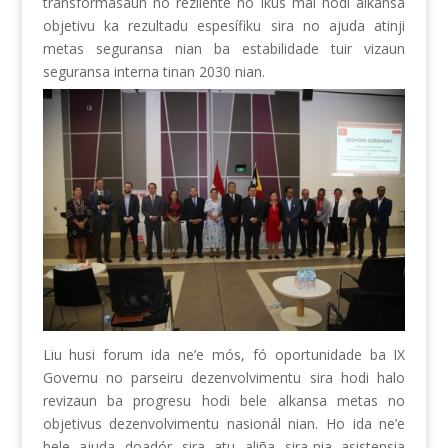
transformasaun no rezilente no ikus mai hodi alkansa
objetivu ka rezultadu espesífiku sira no ajuda atinji
metas seguransa nian ba estabilidade tuir vizaun
seguransa interna tinan 2030 nian.
Liu husi forum ida ne’e mós, fó oportunidade ba IX
Governu no parseiru dezenvolvimentu sira hodi halo
revizaun ba progresu hodi bele alkansa metas no
objetivus dezenvolvimentu nasionál nian. Ho ida ne’e
bele ajuda doadór sira atu aliña sira-nia asistensia