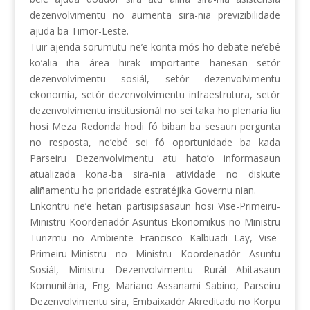
dezenvolvimentu no aumenta sira-nia previzibilidade
ajuda ba Timor-Leste.
Tuir ajenda sorumutu ne’e konta mós ho debate ne’ebé
ko’alia iha área hirak importante hanesan setór
dezenvolvimentu sosiál, setór dezenvolvimentu
ekonomia, setór dezenvolvimentu infraestrutura, setór
dezenvolvimentu institusionál no sei taka ho plenaria liu
hosi Meza Redonda hodi fó biban ba sesaun pergunta
no resposta, ne’ebé sei fó oportunidade ba kada
Parseiru Dezenvolvimentu atu hato’o informasaun
atualizada kona-ba sira-nia atividade no diskute
aliñamentu ho prioridade estratéjika Governu nian.
Enkontru ne’e hetan partisipsasaun hosi Vise-Primeiru-
Ministru Koordenadór Asuntus Ekonomikus no Ministru
Turizmu no Ambiente Francisco Kalbuadi Lay, Vise-
Primeiru-Ministru no Ministru Koordenadór Asuntu
Sosiál, Ministru Dezenvolvimentu Rurál Abitasaun
Komunitária, Eng. Mariano Assanami Sabino, Parseiru
Dezenvolvimentu sira, Embaixadór Akreditadu no Korpu