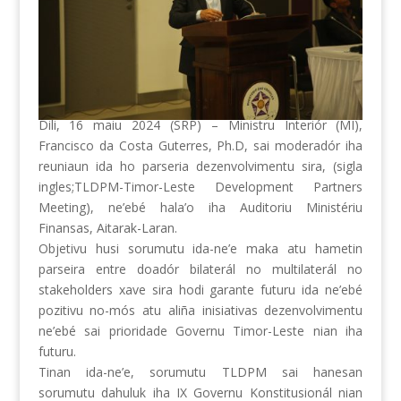
Dili, 16 maiu 2024 (SRP) – Ministru Interiór (MI),
Francisco da Costa Guterres, Ph.D, sai moderadór iha
reuniaun ida ho parseria dezenvolvimentu sira, (sigla
ingles;TLDPM-Timor-Leste Development Partners
Meeting), ne’ebé hala’o iha Auditoriu Ministériu
Finansas, Aitarak-Laran.
Objetivu husi sorumutu ida-ne’e maka atu hametin
parseira entre doadór bilaterál no multilaterál no
stakeholders xave
sira hodi garante futuru ida ne’ebé
pozitivu no-mós atu aliña inisiativas dezenvolvimentu
ne’ebé sai prioridade Governu Timor-Leste nian iha
futuru.
Tinan ida-ne’e, sorumutu TLDPM sai hanesan
sorumutu dahuluk iha IX Governu Konstitusionál nian