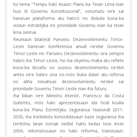
ho tema “Tempu halo Asaun: Planu ba Tinan Lima nian
husi IX Governu Konstitusionál”, sorumutu ne’e sai
hanesan plataforma atu hato’o no diskute kona-ba
vizaun estratéjika no prioridade Governu nian ba tinan
lima oinmai.
Reuniaun bilaterál Parseiru Dezenvolvimentu Timor-
Leste hanesan konferensia anuál ne’ebé Governu
Timor-Leste no Parseiru Dezenvolvimentu sira sempre
hala’o iha Timor-Leste, ho nia objetivu maka atu reflete
kona-ba dezafiu no susesu dezenvolvimentu ne’ebé
antes ne’e hala’o ona no-mós buka dalan atu reforsa
no aliña inisiativas dezenvolvimentu ne’ebé sai
prioridade Governu Timor-Leste nian iha futuru.
Iha biban ne’e Ministru Interiór, Francisco da Costa
Guterres, mós halo aprezentasaun ida hodi koalia
kona-ba Planu Estretéjiku Seguransa Nasionál 2011-
2030, iha kontekstu konsolidasaun baze seguransa iha
territóriu laran tomak neébé hahú kedas hosi Krize
2006, rekonstrusaun no halo reforma, tranzisaun,