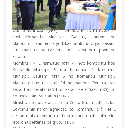
Dili, 19 abril 2024 (SRP) – Membru PNTL hamutuk 71
hosi Komandu Munisipiu Baucau, Lautem no
Manatuto, ohin entrega hikas atributu organizasaun
arte marsiais ba Governu hodi servi de’it povu no
Estadu.
Membru PNTL hamutuk na’in 71 ne’e kompostu hosi
Komandu Munisipiu Baucau hamutuk 41, Komandu
Munisipiu Lautem na’in 6 no Komandu Munisipiu
Manatuto hamutuk na’in 24, no mai hosi Persaudaran
Setia Hati Terate (PSHT),
Ikatan Kera Sakti (IKS) no
Kmanek Oan Rai Klaran (KORK).
Ministru Interior, Francisco da Costa Guterres,Ph.D, lori
Governu nia naran agradese ba Komandu Jerál PNTL
ne’ebé realiza serimónia ida ne’e tanba hahu ohin sira
laos ona pertense ba grupu seluk.