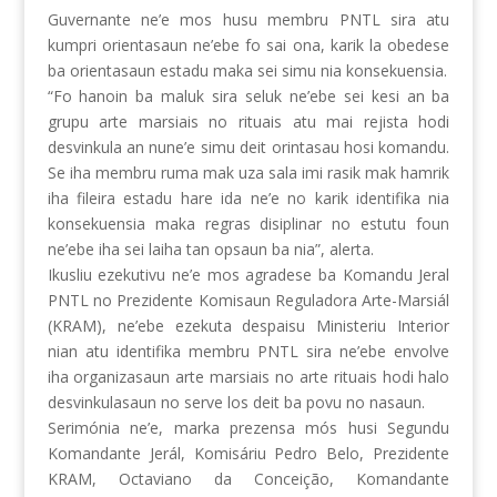
Guvernante ne’e mos husu membru PNTL sira atu
kumpri orientasaun ne’ebe fo sai ona, karik la obedese
ba orientasaun estadu maka sei simu nia konsekuensia.
“Fo hanoin ba maluk sira seluk ne’ebe sei kesi an ba
grupu arte marsiais no rituais atu mai rejista hodi
desvinkula an nune’e simu deit orintasau hosi komandu.
Se iha membru ruma mak uza sala imi rasik mak hamrik
iha fileira estadu hare ida ne’e no karik identifika nia
konsekuensia maka regras disiplinar no estutu foun
ne’ebe iha sei laiha tan opsaun ba nia”, alerta.
Ikusliu ezekutivu ne’e mos agradese ba Komandu Jeral
PNTL no Prezidente Komisaun Reguladora Arte-Marsiál
(KRAM), ne’ebe ezekuta despaisu Ministeriu Interior
nian atu identifika membru PNTL sira ne’ebe envolve
iha organizasaun arte marsiais no arte rituais hodi halo
desvinkulasaun no serve los deit ba povu no nasaun.
Serimónia ne’e, marka prezensa mós husi Segundu
Komandante Jerál, Komisáriu Pedro Belo, Prezidente
KRAM, Octaviano da Conceição, Komandante