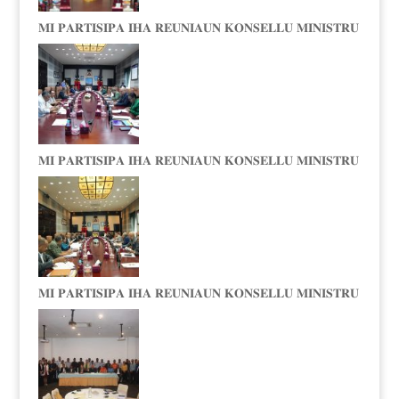
𝐌𝐈 𝐏𝐀𝐑𝐓𝐈𝐒𝐈𝐏𝐀 𝐈𝐇𝐀 𝐑𝐄𝐔𝐍𝐈𝐀𝐔𝐍 𝐊𝐎𝐍𝐒𝐄𝐋𝐋𝐔 𝐌𝐈𝐍𝐈𝐒𝐓𝐑𝐔
𝐌𝐈 𝐏𝐀𝐑𝐓𝐈𝐒𝐈𝐏𝐀 𝐈𝐇𝐀 𝐑𝐄𝐔𝐍𝐈𝐀𝐔𝐍 𝐊𝐎𝐍𝐒𝐄𝐋𝐋𝐔 𝐌𝐈𝐍𝐈𝐒𝐓𝐑𝐔
𝐌𝐈 𝐏𝐀𝐑𝐓𝐈𝐒𝐈𝐏𝐀 𝐈𝐇𝐀 𝐑𝐄𝐔𝐍𝐈𝐀𝐔𝐍 𝐊𝐎𝐍𝐒𝐄𝐋𝐋𝐔 𝐌𝐈𝐍𝐈𝐒𝐓𝐑𝐔