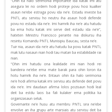
“Ohin ita halo serimonia importante ida katak imi atu
asegura lei no ordem hodi proteje povu hosi kualker
asaun ne’ebe estraga povu ida ne’e. Estadu investe ba
PNTL atu servisu ho neutru iha asaun hodi defende
povu no estadu ida ne’e. Imi hamrik iha ne’e atu hatudu
ba ema hotu katak imi serve deit estadu ida ne’e”,
hateten Ministru Francisco perante nia diskursu iha
resintu Komandu PNTL Munisipiu Baucau, sesta ne’e.
Tuir nia, asaun ida ne’e atu hatudu ba povu katak PNTL
mak lutu nasaun nian hodi tau matan ba estabilidade rai
nian.
“Ohin imi hatudu ona lealidade imi nian hodi rei
bandeira ne’ebe ema mate barak para ohin loron ita
hotu hamrik iha ne’e. Entaun ohin ita halo serimonia
ne’e hodi afirma katak imi servisu atu defende deit povu
ida ne’e. Imi daudaun afirma lolos pozisaun hodi leal
deit ba estdu laos ba fali kulaker ema politika ka
organizasaun seluk.
Governante ne’e husu atu membru PNTL sira ne’ebe
envolve an iha grupu arte marsiais atu servisu deit ba