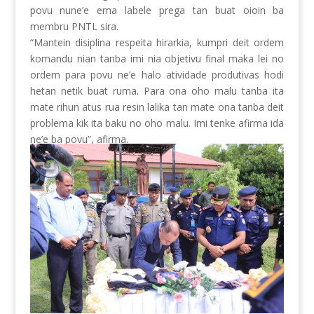
povu nune’e ema labele prega tan buat oioin ba
membru PNTL sira.
“Mantein disiplina respeita hirarkia, kumpri deit ordem
komandu nian tanba imi nia objetivu final maka lei no
ordem para povu ne’e halo atividade produtivas hodi
hetan netik buat ruma. Para ona oho malu tanba ita
mate rihun atus rua resin lalika tan mate ona tanba deit
problema kik ita baku no oho malu. Imi tenke afirma ida
ne’e ba povu”, afirma.