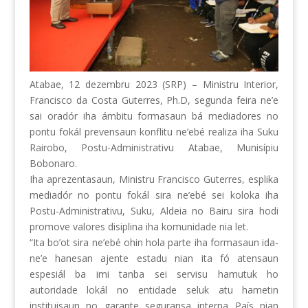
Atabae, 12 dezembru 2023 (SRP) – Ministru Interior,
Francisco da Costa Guterres, Ph.D, segunda feira ne’e
sai oradór iha ámbitu formasaun bá mediadores no
pontu fokál prevensaun konflitu ne’ebé realiza iha Suku
Rairobo, Postu-Administrativu Atabae, Munisípiu
Bobonaro.
Iha aprezentasaun, Ministru Francisco Guterres, esplika
mediadór no pontu fokál sira ne’ebé sei koloka iha
Postu-Administrativu, Suku, Aldeia no Bairu sira
hodi
promove valores disiplina iha komunidade nia let.
“Ita bo’ot sira ne’ebé ohin hola parte iha formasaun ida-
ne’e hanesan ajente estadu nian ita fó atensaun
espesiál ba imi tanba sei servisu hamutuk ho
autoridade lokál no entidade seluk atu hametin
instituisaun no garante seguransa interna País nian