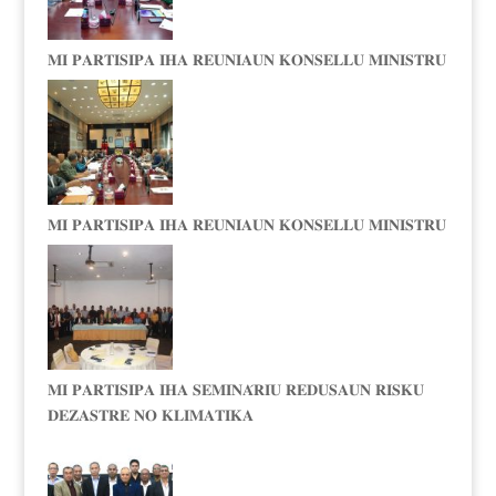
𝐌𝐈 𝐏𝐀𝐑𝐓𝐈𝐒𝐈𝐏𝐀 𝐈𝐇𝐀 𝐑𝐄𝐔𝐍𝐈𝐀𝐔𝐍 𝐊𝐎𝐍𝐒𝐄𝐋𝐋𝐔 𝐌𝐈𝐍𝐈𝐒𝐓𝐑𝐔
𝐌𝐈 𝐏𝐀𝐑𝐓𝐈𝐒𝐈𝐏𝐀 𝐈𝐇𝐀 𝐑𝐄𝐔𝐍𝐈𝐀𝐔𝐍 𝐊𝐎𝐍𝐒𝐄𝐋𝐋𝐔 𝐌𝐈𝐍𝐈𝐒𝐓𝐑𝐔
𝐌𝐈 𝐏𝐀𝐑𝐓𝐈𝐒𝐈𝐏𝐀 𝐈𝐇𝐀 𝐒𝐄𝐌𝐈𝐍𝐀́𝐑𝐈𝐔 𝐑𝐄𝐃𝐔𝐒𝐀𝐔𝐍 𝐑𝐈𝐒𝐊𝐔
𝐃𝐄𝐙𝐀𝐒𝐓𝐑𝐄 𝐍𝐎 𝐊𝐋𝐈𝐌𝐀𝐓𝐈𝐊𝐀