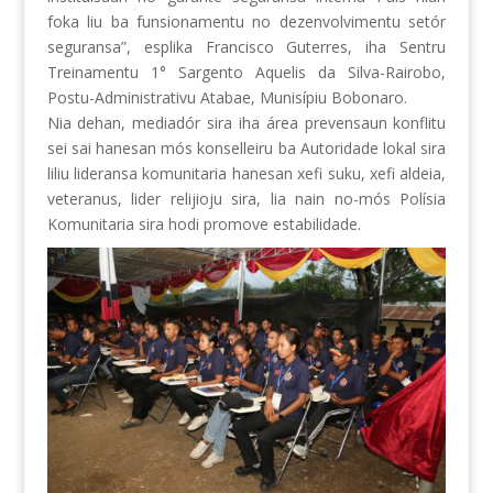
foka liu ba funsionamentu no dezenvolvimentu setór
seguransa”, esplika Francisco Guterres, iha Sentru
Treinamentu 1° Sargento Aquelis da Silva-Rairobo,
Postu-Administrativu Atabae, Munisípiu Bobonaro.
Nia dehan, mediadór sira iha área prevensaun konflitu
sei sai hanesan mós konselleiru ba Autoridade lokal sira
liliu lideransa komunitaria hanesan xefi suku, xefi aldeia,
veteranus, lider relijioju sira, lia nain no-mós Polísia
Komunitaria sira hodi promove estabilidade.