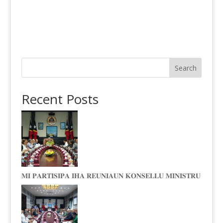
Search
Recent Posts
𝐌𝐈 𝐏𝐀𝐑𝐓𝐈𝐒𝐈𝐏𝐀 𝐈𝐇𝐀 𝐑𝐄𝐔𝐍𝐈𝐀𝐔𝐍 𝐊𝐎𝐍𝐒𝐄𝐋𝐋𝐔 𝐌𝐈𝐍𝐈𝐒𝐓𝐑𝐔