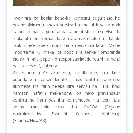
“Wainhira ita koalia kona-ba konseitu seguransa ho
dezenvolvimentu maka presiza hatene uluk saida mak
ita bele dehan seguru tanba ita bo’ot sira-nia servisu ida
maka atu jere komunidade nia tauk ka halo ema labele
tauk nune’e labele moris iha ameasa nia laran. Maibé
importante liu maka ita boot sira tenke komprende
didi’ak imi-nia papel no responsabilidade wainhira hahú
hala’o servisu”, salienta.
Governante ne’e akresenta, mediadores nia knar
prioridade maka sei identifika sinais konflitu sira ne’ebé
akontese iha fatin ne’ebé sira servisu ba liu-liu hodi
hametin nafatin mekanismu ba halo prevensaun
konflitu no hari’i pas iha komunidade nia leet, husi
kedas munisípiu to’o iha RAEOA (Rejiaun
Aadministrativa Espesiál Oecusse Ambeno).
(Fatinha/Elisa/AX).