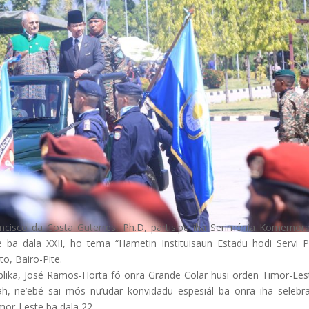
Francisco da Costa Guterres, Ph.D, partisipa iha Serimónia Komemor
ba dala XXII, ho tema “Hametin Instituisaun Estadu hodi Servi P
o, Bairo-Pite.
úblika, José Ramos-Horta fó onra Grande Colar husi orden Timor-Les
ah, ne’ebé sai mós nu’udar konvidadu espesiál ba onra iha selebr
mor-Leste ba dala 22.