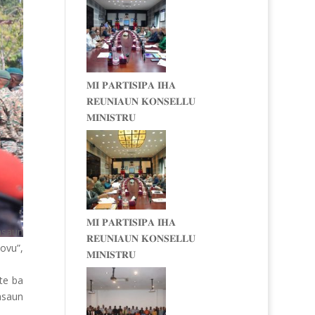
𝐌𝐈 𝐏𝐀𝐑𝐓𝐈𝐒𝐈𝐏𝐀 𝐈𝐇𝐀
𝐑𝐄𝐔𝐍𝐈𝐀𝐔𝐍 𝐊𝐎𝐍𝐒𝐄𝐋𝐋𝐔
𝐌𝐈𝐍𝐈𝐒𝐓𝐑𝐔
𝐌𝐈 𝐏𝐀𝐑𝐓𝐈𝐒𝐈𝐏𝐀 𝐈𝐇𝐀
asaun
𝐑𝐄𝐔𝐍𝐈𝐀𝐔𝐍 𝐊𝐎𝐍𝐒𝐄𝐋𝐋𝐔
ovu”,
𝐌𝐈𝐍𝐈𝐒𝐓𝐑𝐔
te ba
asaun