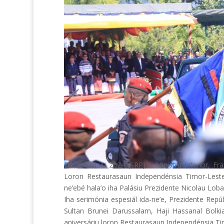
Dili, 20 maiu 2024 (SRP) – Ministru Interior, 
Loron Restaurasaun Independénsia Timor-Leste 
ne’ebé hala’o iha Palásiu Prezidente Nicolau Lobat
Iha serimónia espesiál ida-ne’e, Prezidente Rep
Sultan
Brunei Darussalam, Haji Hassanal Bolki
aniversáriu loron Restaurasaun Independénsia Ti