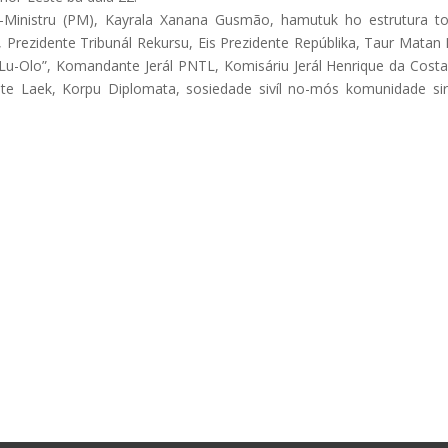
ru-Ministru (PM), Kayrala Xanana Gusmão, hamutuk ho estrutura t
Prezidente Tribunál Rekursu, Eis Prezidente Repúblika, Taur Matan 
“Lu-Olo”, Komandante Jerál PNTL, Komisáriu Jerál Henrique da Costa,
te Laek, Korpu Diplomata, sosiedade sivíl no-mós komunidade sir