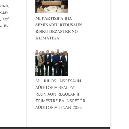
omak,
Ruak,
𝐌𝐈 𝐏𝐀𝐑𝐓𝐈𝐒𝐈𝐏𝐀 𝐈𝐇𝐀
 Xefi
𝐒𝐄𝐌𝐈𝐍𝐀́𝐑𝐈𝐔 𝐑𝐄𝐃𝐔𝐒𝐀𝐔𝐍
a iha
𝐑𝐈𝐒𝐊𝐔 𝐃𝐄𝐙𝐀𝐒𝐓𝐑𝐄 𝐍𝐎
𝐊𝐋𝐈𝐌𝐀𝐓𝐈𝐊𝐀
MI LIUHOSI INSPESAUN
AÚDITORIA REALIZA
REUNIAUN REGULAR II
TRIMESTRE BA INSPETÓR-
AÚDITORIA TINAN-2026