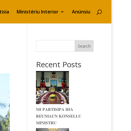
isia
Ministériu Interior
Anúnsiu
Search
Recent Posts
𝐌𝐈 𝐏𝐀𝐑𝐓𝐈𝐒𝐈𝐏𝐀 𝐈𝐇𝐀
𝐑𝐄𝐔𝐍𝐈𝐀𝐔𝐍 𝐊𝐎𝐍𝐒𝐄𝐋𝐋𝐔
𝐌𝐈𝐍𝐈𝐒𝐓𝐑𝐔