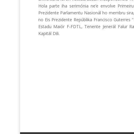
Hola parte iha serimónia ne’e envolve Primei
Prezidente Parlamentu Nasionál ho membru sira, 
no Eis Prezidente Repúblika Francisco Guterres 
Estadu Maiór F-FDTL, Tenente Jenerál Falur Ra
Kapitál Dili.