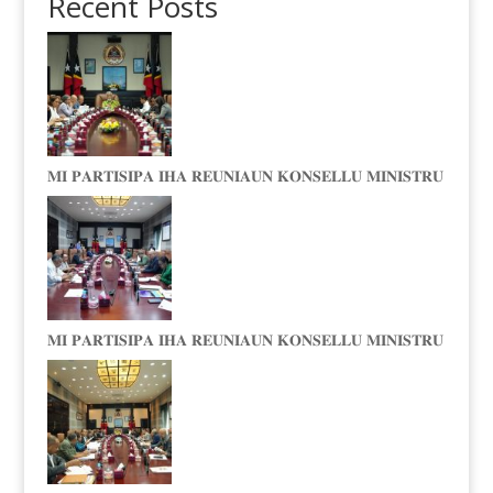
Recent Posts
𝐌𝐈 𝐏𝐀𝐑𝐓𝐈𝐒𝐈𝐏𝐀 𝐈𝐇𝐀 𝐑𝐄𝐔𝐍𝐈𝐀𝐔𝐍 𝐊𝐎𝐍𝐒𝐄𝐋𝐋𝐔 𝐌𝐈𝐍𝐈𝐒𝐓𝐑𝐔
𝐌𝐈 𝐏𝐀𝐑𝐓𝐈𝐒𝐈𝐏𝐀 𝐈𝐇𝐀 𝐑𝐄𝐔𝐍𝐈𝐀𝐔𝐍 𝐊𝐎𝐍𝐒𝐄𝐋𝐋𝐔 𝐌𝐈𝐍𝐈𝐒𝐓𝐑𝐔