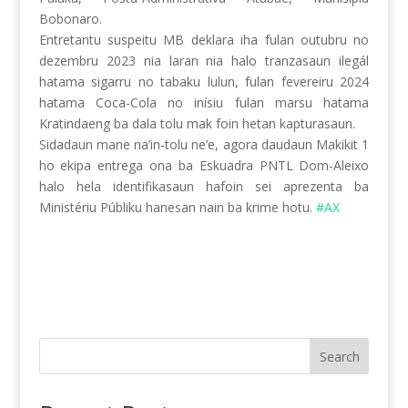
Bobonaro.
Entretantu suspeitu MB deklara iha fulan outubru no
dezembru 2023 nia laran nia halo tranzasaun ilegál
hatama sigarru no tabaku lulun, fulan fevereiru 2024
hatama Coca-Cola no inísiu fulan marsu hatama
Kratindaeng ba dala tolu mak foin hetan kapturasaun.
Sidadaun mane na’in-tolu ne’e, agora daudaun Makikit 1
ho ekipa entrega ona ba Eskuadra PNTL Dom-Aleixo
halo hela identifikasaun hafoin sei aprezenta ba
Ministériu Públiku hanesan nain ba krime hotu.
#AX
Search