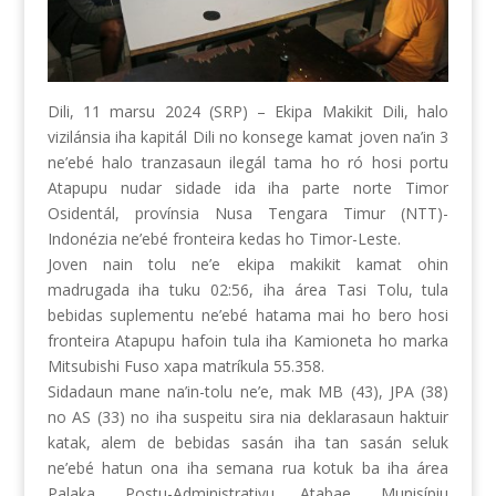
Dili, 11 marsu 2024 (SRP) – Ekipa Makikit Dili, halo
vizilánsia iha kapitál Dili no konsege kamat joven na’in 3
ne’ebé halo tranzasaun ilegál tama ho ró hosi portu
Atapupu nudar sidade ida iha parte norte Timor
Osidentál, provínsia Nusa Tengara Timur (NTT)-
Indonézia ne’ebé fronteira kedas ho Timor-Leste.
Joven nain tolu ne’e ekipa makikit kamat ohin
madrugada iha tuku 02:56, iha área Tasi Tolu, tula
bebidas suplementu
ne’ebé hatama mai ho bero hosi
fronteira Atapupu hafoin tula iha Kamioneta ho marka
Mitsubishi Fuso xapa matríkula 55.358.
Sidadaun mane na’in-tolu ne’e, mak MB (43), JPA (38)
no AS (33) no iha suspeitu sira nia deklarasaun haktuir
katak, alem de bebidas sasán iha tan sasán seluk
ne’ebé hatun ona iha semana rua kotuk ba iha área
Palaka, Postu-Administrativu Atabae, Munisípiu