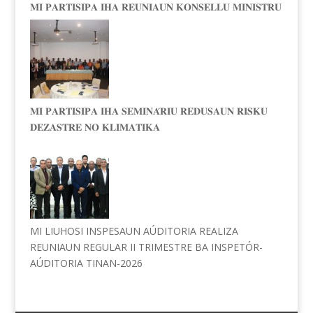
𝐌𝐈 𝐏𝐀𝐑𝐓𝐈𝐒𝐈𝐏𝐀 𝐈𝐇𝐀 𝐑𝐄𝐔𝐍𝐈𝐀𝐔𝐍 𝐊𝐎𝐍𝐒𝐄𝐋𝐋𝐔 𝐌𝐈𝐍𝐈𝐒𝐓𝐑𝐔
𝐌𝐈 𝐏𝐀𝐑𝐓𝐈𝐒𝐈𝐏𝐀 𝐈𝐇𝐀 𝐒𝐄𝐌𝐈𝐍𝐀́𝐑𝐈𝐔 𝐑𝐄𝐃𝐔𝐒𝐀𝐔𝐍 𝐑𝐈𝐒𝐊𝐔
𝐃𝐄𝐙𝐀𝐒𝐓𝐑𝐄 𝐍𝐎 𝐊𝐋𝐈𝐌𝐀𝐓𝐈𝐊𝐀
MI LIUHOSI INSPESAUN AÚDITORIA REALIZA
REUNIAUN REGULAR II TRIMESTRE BA INSPETÓR-
AÚDITORIA TINAN-2026