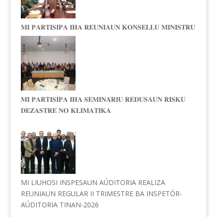
𝐌𝐈 𝐏𝐀𝐑𝐓𝐈𝐒𝐈𝐏𝐀 𝐈𝐇𝐀 𝐑𝐄𝐔𝐍𝐈𝐀𝐔𝐍 𝐊𝐎𝐍𝐒𝐄𝐋𝐋𝐔 𝐌𝐈𝐍𝐈𝐒𝐓𝐑𝐔
𝐌𝐈 𝐏𝐀𝐑𝐓𝐈𝐒𝐈𝐏𝐀 𝐈𝐇𝐀 𝐒𝐄𝐌𝐈𝐍𝐀́𝐑𝐈𝐔 𝐑𝐄𝐃𝐔𝐒𝐀𝐔𝐍 𝐑𝐈𝐒𝐊𝐔
𝐃𝐄𝐙𝐀𝐒𝐓𝐑𝐄 𝐍𝐎 𝐊𝐋𝐈𝐌𝐀𝐓𝐈𝐊𝐀
MI LIUHOSI INSPESAUN AÚDITORIA REALIZA
REUNIAUN REGULAR II TRIMESTRE BA INSPETÓR-
AÚDITORIA TINAN-2026