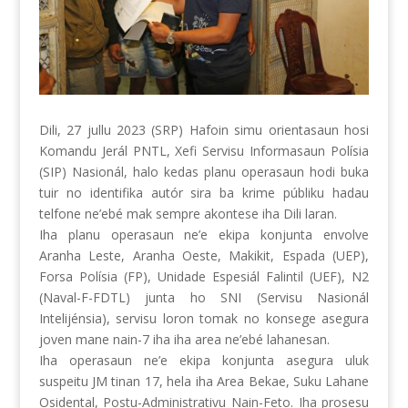
Dili, 27 jullu 2023 (SRP) Hafoin simu orientasaun hosi
Komandu Jerál PNTL, Xefi Servisu Informasaun Polísia
(SIP) Nasionál, halo kedas planu operasaun hodi buka
tuir no identifika autór sira ba krime públiku hadau
telfone ne’ebé mak sempre akontese iha Dili laran.
Iha planu operasaun ne’e ekipa konjunta envolve
Aranha Leste, Aranha Oeste, Makikit, Espada (UEP),
Forsa Polísia (FP), Unidade Espesiál
Falintil (UEF), N2
(Naval-F-FDTL) junta ho SNI (Servisu Nasionál
Intelijénsia), servisu loron tomak no konsege asegura
joven mane nain-7 iha iha area ne’ebé lahanesan.
Iha operasaun ne’e ekipa konjunta asegura uluk
suspeitu JM tinan 17, hela iha Area Bekae, Suku Lahane
Osidental, Postu-Administrativu Nain-Feto. Iha prosesu