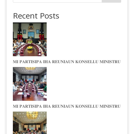
Recent Posts
𝐌𝐈 𝐏𝐀𝐑𝐓𝐈𝐒𝐈𝐏𝐀 𝐈𝐇𝐀 𝐑𝐄𝐔𝐍𝐈𝐀𝐔𝐍 𝐊𝐎𝐍𝐒𝐄𝐋𝐋𝐔 𝐌𝐈𝐍𝐈𝐒𝐓𝐑𝐔
𝐌𝐈 𝐏𝐀𝐑𝐓𝐈𝐒𝐈𝐏𝐀 𝐈𝐇𝐀 𝐑𝐄𝐔𝐍𝐈𝐀𝐔𝐍 𝐊𝐎𝐍𝐒𝐄𝐋𝐋𝐔 𝐌𝐈𝐍𝐈𝐒𝐓𝐑𝐔