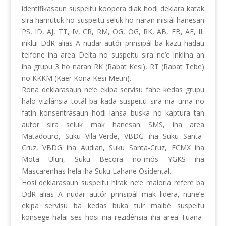
identifikasaun suspeitu koopera diak hodi deklara katak
sira hamutuk ho suspeitu seluk ho naran inisiál hanesan
PS, ID, AJ, TT, IV, CR, RM, OG, OG, RK, AB, EB, AF, IL
inklui DdR alias A nudar autór prinsipál ba kazu hadau
telfone iha area Delta no suspeitu sira ne’e inklina an
iha grupu 3 ho naran RK (Rabat Kesi), RT (Rabat Tebe)
no KKKM (Kaer Kona Kesi Metin).
Rona deklarasaun ne’e ekipa servisu fahe kedas grupu
halo vizilánsia totál ba kada suspeitu sira nia uma no
fatin konsentrasaun hodi lansa buska no kaptura tan
autor sira seluk mak hanesan SMS, iha area
Matadouro, Suku Vila-Verde, VBDG iha Suku Santa-
Cruz, VBDG iha Audian, Suku Santa-Cruz, FCMX iha
Mota Ulun, Suku Becora no-mós YGKS iha
Mascarenhas hela iha Suku Lahane Osidental.
Hosi deklarasaun suspeitu hirak ne’e maioria refere ba
DdR alias A nudar autór prinsipál mak lidera, nune’e
ekipa servisu ba kedas buka tuir maibé suspeitu
konsege halai ses hosi nia rezidénsia iha area Tuana-