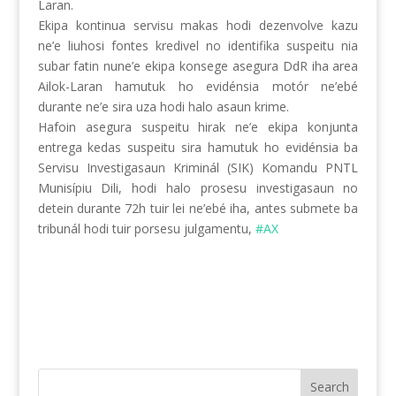
Laran.
Ekipa kontinua servisu makas hodi dezenvolve kazu
ne’e liuhosi fontes kredivel no identifika suspeitu nia
subar fatin nune’e ekipa konsege asegura DdR iha area
Ailok-Laran hamutuk ho evidénsia motór ne’ebé
durante ne’e sira uza hodi halo asaun krime.
Hafoin asegura suspeitu hirak ne’e ekipa konjunta
entrega kedas suspeitu sira hamutuk ho evidénsia ba
Servisu Investigasaun Kriminál (SIK) Komandu PNTL
Munisípiu Dili, hodi halo prosesu investigasaun no
detein durante 72h tuir lei ne’ebé iha, antes submete ba
tribunál hodi tuir porsesu julgamentu,
#AX
Search