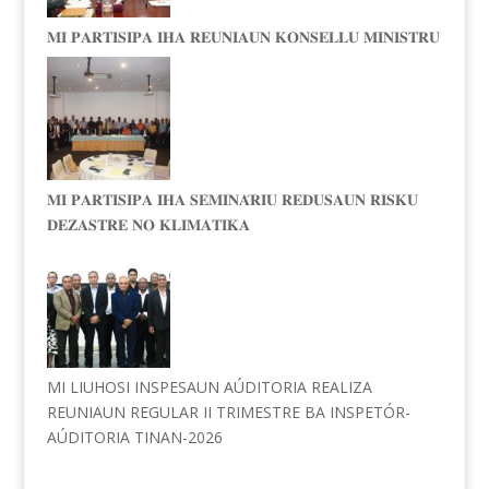
𝐌𝐈 𝐏𝐀𝐑𝐓𝐈𝐒𝐈𝐏𝐀 𝐈𝐇𝐀 𝐑𝐄𝐔𝐍𝐈𝐀𝐔𝐍 𝐊𝐎𝐍𝐒𝐄𝐋𝐋𝐔 𝐌𝐈𝐍𝐈𝐒𝐓𝐑𝐔
𝐌𝐈 𝐏𝐀𝐑𝐓𝐈𝐒𝐈𝐏𝐀 𝐈𝐇𝐀 𝐒𝐄𝐌𝐈𝐍𝐀́𝐑𝐈𝐔 𝐑𝐄𝐃𝐔𝐒𝐀𝐔𝐍 𝐑𝐈𝐒𝐊𝐔
𝐃𝐄𝐙𝐀𝐒𝐓𝐑𝐄 𝐍𝐎 𝐊𝐋𝐈𝐌𝐀𝐓𝐈𝐊𝐀
MI LIUHOSI INSPESAUN AÚDITORIA REALIZA
REUNIAUN REGULAR II TRIMESTRE BA INSPETÓR-
AÚDITORIA TINAN-2026