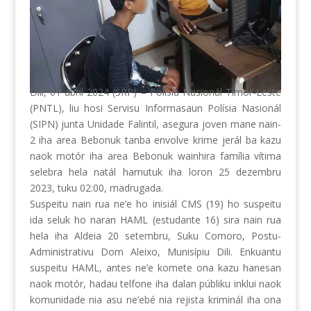
Dili, 01 abril 2024 (SRP) – Polísia Nasionál Timor-Leste
(PNTL), liu hosi Servisu Informasaun Polísia Nasionál
(SIPN) junta Unidade Falintil, asegura joven mane nain-
2 iha area Bebonuk tanba envolve krime jerál ba kazu
naok motór iha area Bebonuk wainhira família vítima
selebra hela natál hamutuk iha loron 25 dezembru
2023, tuku 02:00, madrugada.
Suspeitu nain rua ne’e ho inisiál CMS (19) ho suspeitu
ida seluk ho naran
HAML (estudante 16) sira nain rua
hela iha Aldeia 20 setembru, Suku Comoro, Postu-
Administrativu Dom Aleixo, Munisípiu Dili. Enkuantu
suspeitu HAML, antes ne’e komete ona kazu hanesan
naok motór, hadau telfone iha dalan públiku inklui naok
komunidade nia asu ne’ebé nia rejista kriminál iha ona