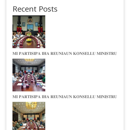
Recent Posts
𝐌𝐈 𝐏𝐀𝐑𝐓𝐈𝐒𝐈𝐏𝐀 𝐈𝐇𝐀 𝐑𝐄𝐔𝐍𝐈𝐀𝐔𝐍 𝐊𝐎𝐍𝐒𝐄𝐋𝐋𝐔 𝐌𝐈𝐍𝐈𝐒𝐓𝐑𝐔
𝐌𝐈 𝐏𝐀𝐑𝐓𝐈𝐒𝐈𝐏𝐀 𝐈𝐇𝐀 𝐑𝐄𝐔𝐍𝐈𝐀𝐔𝐍 𝐊𝐎𝐍𝐒𝐄𝐋𝐋𝐔 𝐌𝐈𝐍𝐈𝐒𝐓𝐑𝐔