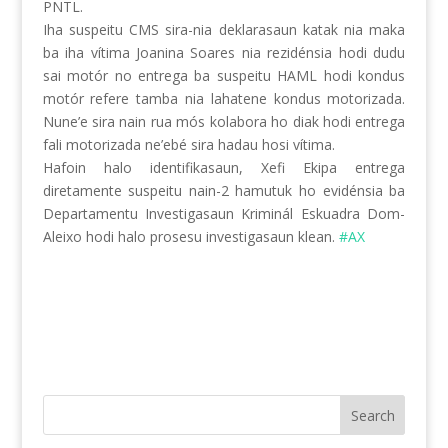
PNTL.
Iha suspeitu CMS sira-nia deklarasaun katak nia maka
ba iha vítima Joanina Soares nia rezidénsia hodi dudu
sai motór no entrega ba suspeitu HAML hodi kondus
motór refere tamba nia lahatene kondus motorizada.
Nune’e sira nain rua mós kolabora ho diak hodi entrega
fali motorizada ne’ebé sira hadau hosi vítima.
Hafoin halo identifikasaun, Xefi Ekipa entrega
diretamente suspeitu nain-2 hamutuk ho evidénsia ba
Departamentu Investigasaun Kriminál Eskuadra Dom-
Aleixo hodi halo prosesu investigasaun klean.
#AX
Search