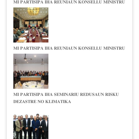
𝐌𝐈 𝐏𝐀𝐑𝐓𝐈𝐒𝐈𝐏𝐀 𝐈𝐇𝐀 𝐑𝐄𝐔𝐍𝐈𝐀𝐔𝐍 𝐊𝐎𝐍𝐒𝐄𝐋𝐋𝐔 𝐌𝐈𝐍𝐈𝐒𝐓𝐑𝐔
𝐌𝐈 𝐏𝐀𝐑𝐓𝐈𝐒𝐈𝐏𝐀 𝐈𝐇𝐀 𝐑𝐄𝐔𝐍𝐈𝐀𝐔𝐍 𝐊𝐎𝐍𝐒𝐄𝐋𝐋𝐔 𝐌𝐈𝐍𝐈𝐒𝐓𝐑𝐔
𝐌𝐈 𝐏𝐀𝐑𝐓𝐈𝐒𝐈𝐏𝐀 𝐈𝐇𝐀 𝐒𝐄𝐌𝐈𝐍𝐀́𝐑𝐈𝐔 𝐑𝐄𝐃𝐔𝐒𝐀𝐔𝐍 𝐑𝐈𝐒𝐊𝐔
𝐃𝐄𝐙𝐀𝐒𝐓𝐑𝐄 𝐍𝐎 𝐊𝐋𝐈𝐌𝐀𝐓𝐈𝐊𝐀