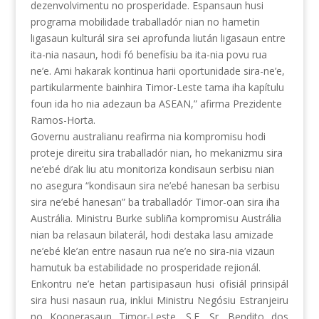
dezenvolvimentu no prosperidade. Espansaun husi
programa mobilidade traballadór nian no hametin
ligasaun kulturál sira sei aprofunda liután ligasaun entre
ita-nia nasaun, hodi fó benefísiu ba ita-nia povu rua
ne’e. Ami hakarak kontinua harii oportunidade sira-ne’e,
partikularmente bainhira Timor-Leste tama iha kapítulu
foun ida ho nia adezaun ba ASEAN,” afirma Prezidente
Ramos-Horta.
Governu australianu reafirma nia kompromisu hodi
proteje direitu sira traballadór nian, ho mekanizmu sira
ne’ebé di’ak liu atu monitoriza kondisaun serbisu nian
no asegura “kondisaun sira ne’ebé hanesan ba serbisu
sira ne’ebé hanesan” ba traballadór Timor-oan sira iha
Austrália. Ministru Burke subliña kompromisu Austrália
nian ba relasaun bilaterál, hodi destaka lasu amizade
ne’ebé kle’an entre nasaun rua ne’e no sira-nia vizaun
hamutuk ba estabilidade no prosperidade rejionál.
Enkontru ne’e hetan partisipasaun husi ofisiál prinsipál
sira husi nasaun rua, inklui Ministru Negósiu Estranjeiru
no Kooperasaun Timor-Leste, S.E. Sr. Bendito dos