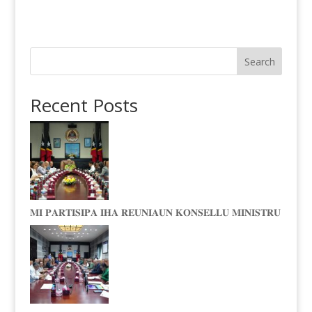
Search
Recent Posts
𝐌𝐈 𝐏𝐀𝐑𝐓𝐈𝐒𝐈𝐏𝐀 𝐈𝐇𝐀 𝐑𝐄𝐔𝐍𝐈𝐀𝐔𝐍 𝐊𝐎𝐍𝐒𝐄𝐋𝐋𝐔 𝐌𝐈𝐍𝐈𝐒𝐓𝐑𝐔