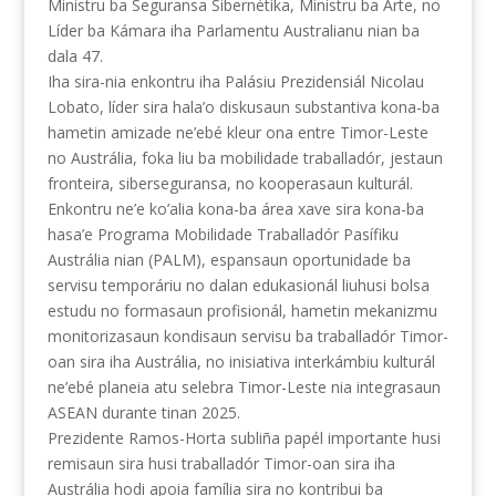
Ministru ba Seguransa Sibernétika, Ministru ba Arte, no
Líder ba Kámara iha Parlamentu Australianu nian ba
dala 47.
Iha sira-nia enkontru iha Palásiu Prezidensiál Nicolau
Lobato, líder sira hala’o diskusaun substantiva kona-ba
hametin amizade ne’ebé kleur ona entre Timor-Leste
no Austrália, foka liu ba mobilidade traballadór, jestaun
fronteira, siberseguransa, no kooperasaun kulturál.
Enkontru ne’e ko’alia kona-ba área xave sira kona-ba
hasa’e Programa Mobilidade Traballadór Pasífiku
Austrália nian (PALM), espansaun oportunidade ba
servisu temporáriu no dalan edukasionál liuhusi bolsa
estudu no formasaun profisionál, hametin mekanizmu
monitorizasaun kondisaun servisu ba traballadór Timor-
oan sira iha Austrália, no inisiativa interkámbiu kulturál
ne’ebé planeia atu selebra Timor-Leste nia integrasaun
ASEAN durante tinan 2025.
Prezidente Ramos-Horta subliña papél importante husi
remisaun sira husi traballadór Timor-oan sira iha
Austrália hodi apoia família sira no kontribui ba