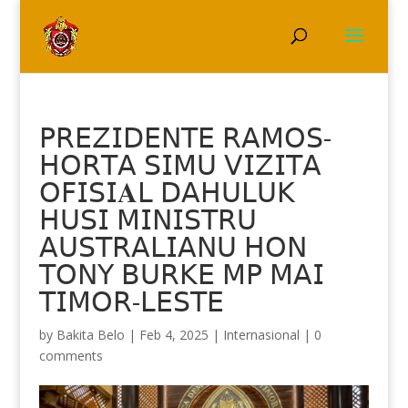
𝖯𝖱𝖤𝖹𝖨𝖣𝖤𝖭𝖳𝖤 𝖱𝖠𝖬𝖮𝖲-
𝖧𝖮𝖱𝖳𝖠 𝖲𝖨𝖬𝖴 𝖵𝖨𝖹𝖨𝖳𝖠
𝖮𝖥𝖨𝖲𝖨𝐀𝖫 𝖣𝖠𝖧𝖴𝖫𝖴𝖪
𝖧𝖴𝖲𝖨 𝖬𝖨𝖭𝖨𝖲𝖳𝖱𝖴
𝖠𝖴𝖲𝖳𝖱𝖠𝖫𝖨𝖠𝖭𝖴 𝖧𝖮𝖭
𝖳𝖮𝖭𝖸 𝖡𝖴𝖱𝖪𝖤 𝖬𝖯 𝖬𝖠𝖨
𝖳𝖨𝖬𝖮𝖱-𝖫𝖤𝖲𝖳𝖤
by
Bakita Belo
|
Feb 4, 2025
|
Internasional
|
0
comments