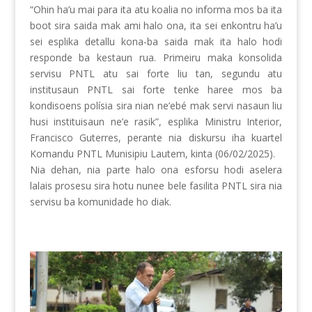
“Ohin ha’u mai para ita atu koalia no informa mos ba ita
boot sira saida mak ami halo ona, ita sei enkontru ha’u
sei esplika detallu kona-ba saida mak ita halo hodi
responde ba kestaun rua. Primeiru maka konsolida
servisu PNTL atu sai forte liu tan, segundu atu
institusaun PNTL sai forte tenke haree mos ba
kondisoens polísia sira nian ne’ebé mak servi nasaun liu
husi instituisaun ne’e rasik”, esplika Ministru Interior,
Francisco Guterres, perante nia diskursu iha kuartel
Komandu PNTL Munisipiu Lautem, kinta (06/02/2025).
Nia dehan, nia parte halo ona esforsu hodi aselera
lalais prosesu sira hotu nunee bele fasilita PNTL sira nia
servisu ba komunidade ho diak.