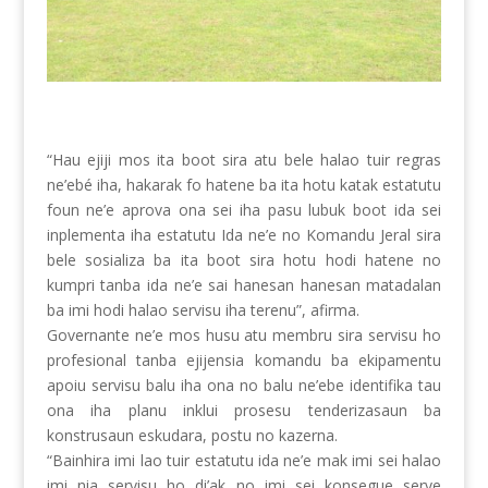
“Hau ejiji mos ita boot sira atu bele halao tuir regras
ne’ebé iha, hakarak fo hatene ba ita hotu katak estatutu
foun ne’e aprova ona sei iha pasu lubuk boot ida sei
inplementa iha estatutu Ida ne’e no Komandu Jeral sira
bele sosializa ba ita boot sira hotu hodi hatene no
kumpri tanba ida ne’e sai hanesan hanesan matadalan
ba imi hodi halao servisu iha terenu”, afirma.
Governante ne’e mos husu atu membru sira servisu ho
profesional tanba ejijensia komandu ba ekipamentu
apoiu servisu balu iha ona no balu ne’ebe identifika tau
ona iha planu inklui prosesu tenderizasaun ba
konstrusaun eskudara, postu no kazerna.
“Bainhira imi lao tuir estatutu ida ne’e mak imi sei halao
imi nia servisu ho di’ak no imi sei konsegue serve