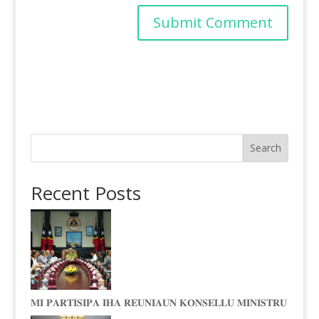
Search
Recent Posts
𝐌𝐈 𝐏𝐀𝐑𝐓𝐈𝐒𝐈𝐏𝐀 𝐈𝐇𝐀 𝐑𝐄𝐔𝐍𝐈𝐀𝐔𝐍 𝐊𝐎𝐍𝐒𝐄𝐋𝐋𝐔 𝐌𝐈𝐍𝐈𝐒𝐓𝐑𝐔