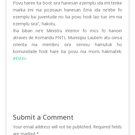
Povu haree ita boot sira hanesan ezemplu ida imi tenke
marka imi nia pozisaun hanesan Ema ida ne’ebe fo
ezemplu ba juventude no ba povu hodi lao tuir imi nia
ezemplu sira”, hakotu.
Iha biban ne’e Ministru Interior fo mos fo hanoin
atraves de Komandu PNTL Munisipiu Lautem atu oinsa
orienta nia membru sira servisu hamutuk ho
komunidade hodi hare ba povu nia moris hakmatek.
#Estev
Submit a Comment
Your email address will not be published.
Required fields
are marked
*