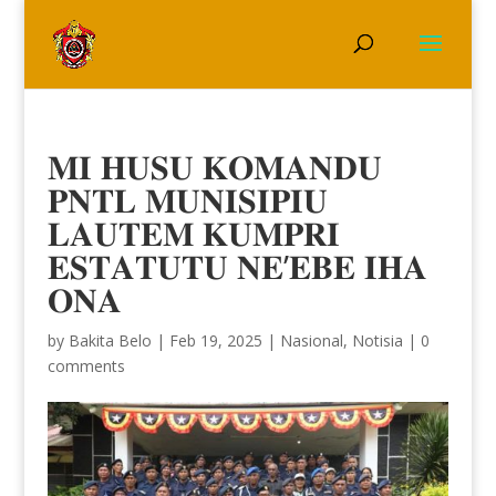
𝐌𝐈 𝐇𝐔𝐒𝐔 𝐊𝐎𝐌𝐀𝐍𝐃𝐔
𝐏𝐍𝐓𝐋 𝐌𝐔𝐍𝐈𝐒𝐈𝐏𝐈𝐔
𝐋𝐀𝐔𝐓𝐄𝐌 𝐊𝐔𝐌𝐏𝐑𝐈
𝐄𝐒𝐓𝐀𝐓𝐔𝐓𝐔 𝐍𝐄’𝐄𝐁𝐄 𝐈𝐇𝐀
𝐎𝐍𝐀
by
Bakita Belo
|
Feb 19, 2025
|
Nasional
,
Notisia
|
0
comments