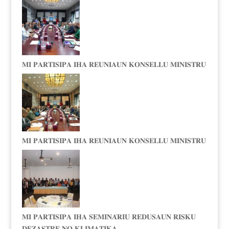
𝐌𝐈 𝐏𝐀𝐑𝐓𝐈𝐒𝐈𝐏𝐀 𝐈𝐇𝐀 𝐑𝐄𝐔𝐍𝐈𝐀𝐔𝐍 𝐊𝐎𝐍𝐒𝐄𝐋𝐋𝐔 𝐌𝐈𝐍𝐈𝐒𝐓𝐑𝐔
𝐌𝐈 𝐏𝐀𝐑𝐓𝐈𝐒𝐈𝐏𝐀 𝐈𝐇𝐀 𝐑𝐄𝐔𝐍𝐈𝐀𝐔𝐍 𝐊𝐎𝐍𝐒𝐄𝐋𝐋𝐔 𝐌𝐈𝐍𝐈𝐒𝐓𝐑𝐔
𝐌𝐈 𝐏𝐀𝐑𝐓𝐈𝐒𝐈𝐏𝐀 𝐈𝐇𝐀 𝐒𝐄𝐌𝐈𝐍𝐀́𝐑𝐈𝐔 𝐑𝐄𝐃𝐔𝐒𝐀𝐔𝐍 𝐑𝐈𝐒𝐊𝐔
𝐃𝐄𝐙𝐀𝐒𝐓𝐑𝐄 𝐍𝐎 𝐊𝐋𝐈𝐌𝐀𝐓𝐈𝐊𝐀