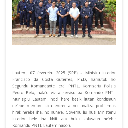
Lautem, 07 fevereiru 2025 (SRP) – Ministru Interior
Francisco da Costa Guterres, Ph.D, hamutuk ho
Segundu Komandante Jeral PNTL, Komisariu Polisia
Pedro Belo, hala’o vizita servisu ba Komando PNTL
Munisipiu Lautem, hodi hare besik liutan kondisaun
ne’ebe membru sira enfrenta no analiza problemas
hirak ne’ebe iha, ho nune’e, Governu liu husi Ministeriu
Interior bele iha kbiit atu buka solusaun ne’ebe
Komandu PNTL Lautem hasoru.