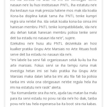
nasaun ne’e liu husi instituisaun PNTL. Iha estatutu ne’e
iha kestaun rua mak presiza hatene mos mak ida koalia
Kona-ba disiplina katak tama iha PNTL tenke kumpri
regra sira ne’ebé iha. Ida seluk koalia kona-ba oinsa imi
hanesan membru PNTL tenke kompatibilidade, ida ne’e
atu dehan katak hanesan membru polisia tenke servi
deit ba estadu no nasaun ida ne’e”, sujere.
Ezekutivu ne’e husu atu PNTL dezvinkula an hosi
kualker pratika Grupu Arte Marsiais no Arte Rituais hodi
serve deit ba estadu no nasaun ida ne’e.
“Imi labele ba servi fali organizasaun seluk liu-liu ba iha
arte marsiais. Fokus servi se iha tempu ruma mak
investiga hetan imi sei halo pratika iha Grupu Arte
Marsiais maka dalan laiha ba imi atu fila fali ba polisia
tanba imi viola ona obrigasaun ne’ebe regula hela iha
imi nia estatutu ne’e rasik” alerta.
“Ba Komandante sira iha ne’e, ajuda tau matan ba malu
para ita servi estadu no povu rai ida ne’e ho diak, tanba
povu ne’e tau hela esperansa ba ita boot sira nia kabas.